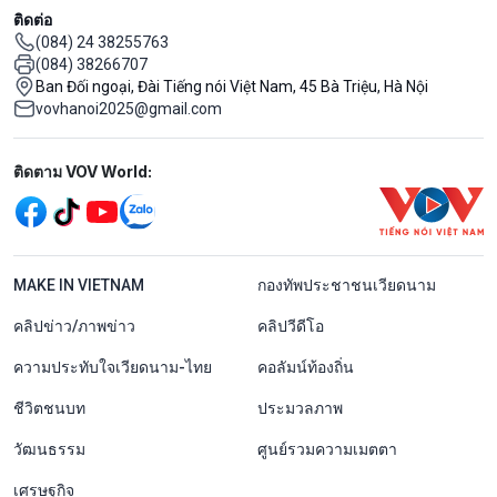
ติดต่อ
(084) 24 38255763
(084) 38266707
Ban Đối ngoại, Đài Tiếng nói Việt Nam, 45 Bà Triệu, Hà Nội
vovhanoi2025@gmail.com
Mạng xã hội
ติดตาม VOV World:
menu footer tiếng Thái
MAKE IN VIETNAM
กองทัพประชาชนเวียดนาม
คลิปข่าว/ภาพข่าว
คลิปวีดีโอ
ความประทับใจเวียดนาม-ไทย
คอลัมน์ท้องถิ่น
ชีวิตชนบท
ประมวลภาพ
วัฒนธรรม
ศูนย์รวมความเมตตา
เศรษฐกิจ