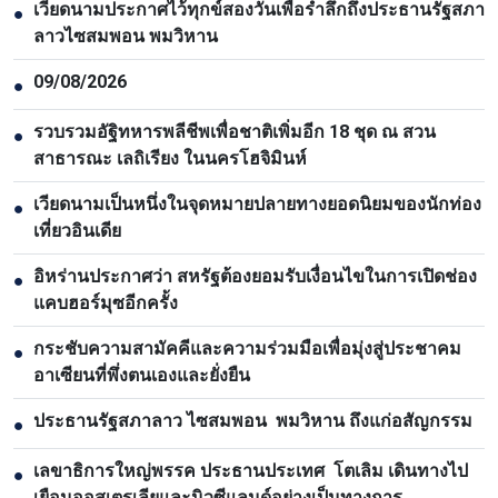
เวียดนามประกาศไว้ทุกข์สองวันเพื่อรำลึกถึงประธานรัฐสภา
●
ลาวไซสมพอน พมวิหาน
09/08/2026
●
รวบรวมอัฐิทหารพลีชีพเพื่อชาติเพิ่มอีก 18 ชุด ณ สวน
●
สาธารณะ เลถิเรียง ในนครโฮจิมินห์
เวียดนามเป็นหนึ่งในจุดหมายปลายทางยอดนิยมของนักท่อง
●
เที่ยวอินเดีย
อิหร่านประกาศว่า สหรัฐต้องยอมรับเงื่อนไขในการเปิดช่อง
●
แคบฮอร์มุซอีกครั้ง
กระชับความสามัคคีและความร่วมมือเพื่อมุ่งสู่ประชาคม
●
อาเซียนที่พึ่งตนเองและยั่งยืน
ประธานรัฐสภาลาว ไซสมพอน พมวิหาน ถึงแก่อสัญกรรม
●
เลขาธิการใหญ่พรรค ประธานประเทศ โตเลิม เดินทางไป
●
เยือนออสเตรเลียและนิวซีแลนด์อย่างเป็นทางการ