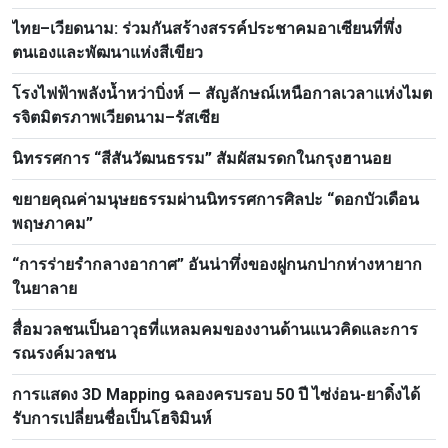
ไทย–เวียดนาม: ร่วมกันสร้างสรรค์ประชาคมอาเซียนที่พึ่ง
ตนเองและพัฒนาแห่งสีเขียว
โรงไฟฟ้าพลังน้ำหว่าบิ่งห์ — สัญลักษณ์เหนือกาลเวลาแห่งไมต
รจิตมิตรภาพเวียดนาม–รัสเซีย
นิทรรศการ “สีสันวัฒนธรรม” สัมผัสมรดกในกรุงฮานอย
ขยายคุณค่ามนุษยธรรมผ่านนิทรรศการศิลปะ “ดอกบัวเดือน
พฤษภาคม”
“การร่ายรำกลางอากาศ” อันน่าทึ่งของฝูกนกปากห่างหายาก
ในยาลาย
สื่อมวลชนเป็นอาวุธที่แหลมคมของงานด้านแนวคิดและการ
รณรงค์มวลชน
การแสดง 3D Mapping ฉลองครบรอบ 50 ปี ไซ่ง่อน-ยาดิ๋งได้
รับการเปลี่ยนชื่อเป็นโฮจิมินห์