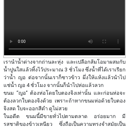
เรานำน้ำด่างจากถ่านละหุ่ง และเปลือกส้มโอมาผสมกับ
น้ำปูนใสแล้วทิ้งไว้ประมาณ 3 ชั่วโมง ซึ่งน้ำที่ได้เราเรียก
ว่าน้ำ ญอ ต่อจากนั้นเราก็ซาวข้าว ผึ่งให้แห้งแล้วนำไป
แช่น้ำ ญอ 4 ชั่วโมง จากนั้นก็นำไปห่อแล้วลวก
ขนม “ญอ” ต้องห่อโดยใบตองจิงเท่านั้น และก่อนห่อจะ
ต้องลวกใบตองจิงด้วย เพราะถ้าหากขนมห่อด้วยใบตอง
จิงสด ใบจะออกสีดำ ดูไม่สวย
ในอดีต ขนมนี้มีขายทั่วไปตามตลาด อร่อยมาก มี
รสชาติของข้าวเหนียว ซึ่งถือเป็นความทรงจำสมัยเป็น