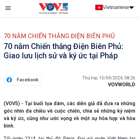
Nhảy đến nội dung
Vietnamese
Main navigation
menu phụ tiếng Việt
70 NĂM CHIẾN THẮNG ĐIỆN BIÊN PHỦ
70 năm Chiến thắng Điện Biên Phủ:
Giao lưu lịch sử và ký ức tại Pháp
Thứ hai, 15/04/2024, 08:26
Facebook
VOVWORLD
(VOV5) - Tại buổi tọa đàm, các diễn giả đã đưa ra những
góc nhìn đa chiều về cuộc chiến, chia sẻ những kỷ niệm
và ký ức, cũng như ước vọng về một sự hòa hợp và hòa
bình.
Tối ngày 13/4, tại thủ đô Paris, Đại sứ quán Việt Nam tại