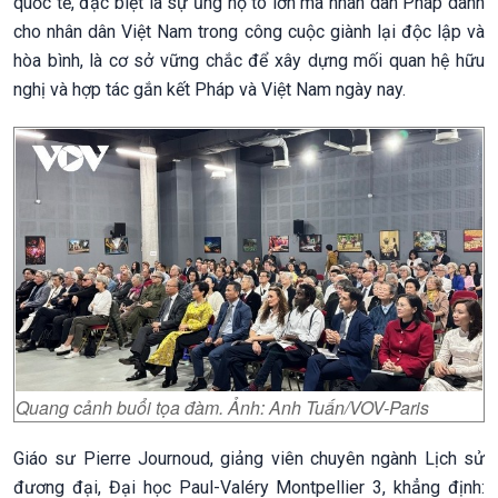
quốc tế, đặc biệt là sự ủng hộ to lớn mà nhân dân Pháp dành
cho nhân dân Việt Nam trong công cuộc giành lại độc lập và
hòa bình, là cơ sở vững chắc để xây dựng mối quan hệ hữu
nghị và hợp tác gắn kết Pháp và Việt Nam ngày nay.
Quang cảnh buổi tọa đàm. Ảnh: Anh Tuấn/VOV-Paris
Giáo sư Pierre Journoud, giảng viên chuyên ngành Lịch sử
đương đại, Đại học Paul-Valéry Montpellier 3, khẳng định: