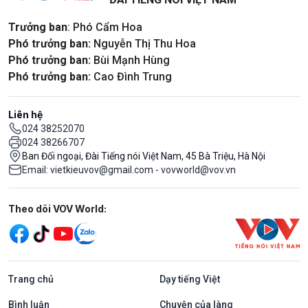
Trưởng ban
: Phó Cẩm Hoa
Phó trưởng ban:
Nguyễn Thị Thu Hoa
Phó trưởng ban:
Bùi Mạnh Hùng
Phó trưởng ban:
Cao Đình Trung
Liên hệ
024 38252070
024 38266707
Ban Đối ngoại, Đài Tiếng nói Việt Nam, 45 Bà Triệu, Hà Nội
Email: vietkieuvov@gmail.com - vovworld@vov.vn
Mạng xã hội
Theo dõi VOV World:
Trang chủ
Dạy tiếng Việt
Bình luận
Chuyện của làng