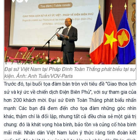
Đại sứ Việt Nam tại Pháp Đinh Toàn Thắng phát biểu tại sự
kiện. Ảnh: Anh Tuấn/VOV-Paris
Trước đó, tại buổi tọa đàm bàn tròn với tiêu đề "Giao thoa lịch
sử và ký ức về chiến dịch Điện Biên Phủ", với sự tham gia của
hơn 200 khách mời. Đại sứ Đinh Toàn Thắng phát biểu nhấn
mạnh: Các bạn đã đem đến cho tọa đàm những góc nhìn
khác, thậm chí là đối lập, nhưng tất cả đều chia sẻ một giá trị
chung: đó là khát vọng hòa bình, bảo tồn và củng cố hòa bình
mãi mãi. Nhân dân Việt Nam luôn ý thức rằng tình đoàn kết