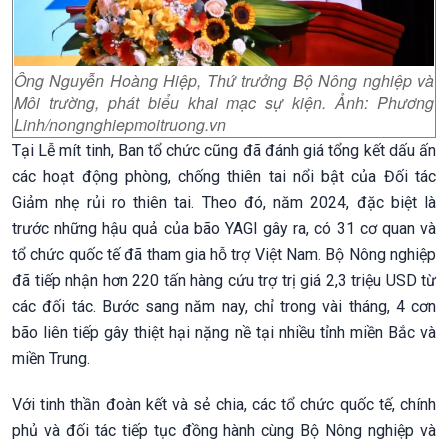
Ông Nguyễn Hoàng Hiệp, Thứ trưởng Bộ Nông nghiệp và
Môi trường, phát biểu khai mạc sự kiện. Ảnh: Phương
Linh/nongnghiepmoitruong.vn
Tại Lễ mít tinh, Ban tổ chức cũng đã đánh giá tổng kết dấu ấn
các hoạt động phòng, chống thiên tai nổi bật của Đối tác
Giảm nhẹ rủi ro thiên tai. Theo đó, năm 2024, đặc biệt là
trước những hậu quả của bão YAGI gây ra, có 31 cơ quan và
tổ chức quốc tế đã tham gia hỗ trợ Việt Nam. Bộ Nông nghiệp
đã tiếp nhận hơn 220 tấn hàng cứu trợ trị giá 2,3 triệu USD từ
các đối tác. Bước sang năm nay, chỉ trong vài tháng, 4 cơn
bão liên tiếp gây thiệt hại nặng nề tại nhiều tỉnh miền Bắc và
miền Trung.
Với tinh thần đoàn kết và sẻ chia, các tổ chức quốc tế, chính
phủ và đối tác tiếp tục đồng hành cùng Bộ Nông nghiệp và