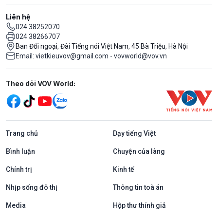
Liên hệ
024 38252070
024 38266707
Ban Đối ngoại, Đài Tiếng nói Việt Nam, 45 Bà Triệu, Hà Nội
Email: vietkieuvov@gmail.com - vovworld@vov.vn
Mạng xã hội
Theo dõi VOV World:
Trang chủ
Dạy tiếng Việt
Bình luận
Chuyện của làng
Chính trị
Kinh tế
Nhịp sống đô thị
Thông tin toà án
Media
Hộp thư thính giả