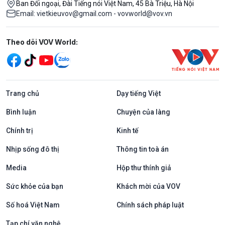
Ban Đối ngoại, Đài Tiếng nói Việt Nam, 45 Bà Triệu, Hà Nội
Email: vietkieuvov@gmail.com - vovworld@vov.vn
Mạng xã hội
Theo dõi VOV World:
Trang chủ
Dạy tiếng Việt
Bình luận
Chuyện của làng
Chính trị
Kinh tế
Nhịp sống đô thị
Thông tin toà án
Media
Hộp thư thính giả
Sức khỏe của bạn
Khách mời của VOV
Số hoá Việt Nam
Chính sách pháp luật
Tạp chí văn nghệ