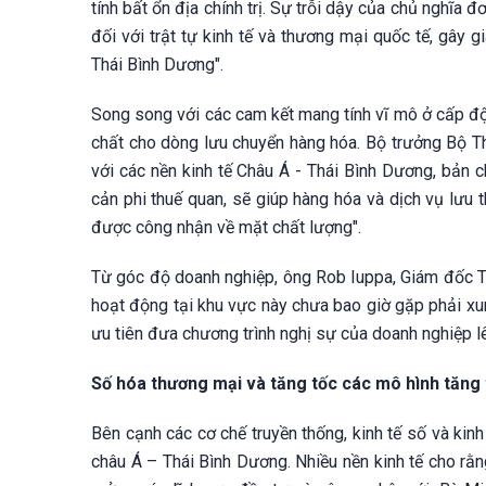
tính bất ổn địa chính trị. Sự trỗi dậy của chủ nghĩ
đối với trật tự kinh tế và thương mại quốc tế, gây 
Thái Bình Dương".
Song song với các cam kết mang tính vĩ mô ở cấp độ 
chất cho dòng lưu chuyển hàng hóa. Bộ trưởng Bộ T
với các nền kinh tế Châu Á - Thái Bình Dương, bản c
cản phi thuế quan, sẽ giúp hàng hóa và dịch vụ lưu 
được công nhận về mặt chất lượng".
Từ góc độ doanh nghiệp, ông Rob Iuppa, Giám đốc Tài
hoạt động tại khu vực này chưa bao giờ gặp phải xun
ưu tiên đưa chương trình nghị sự của doanh nghiệp l
Số hóa thương mại và tăng tốc các mô hình tăng
Bên cạnh các cơ chế truyền thống, kinh tế số và kinh
châu Á – Thái Bình Dương. Nhiều nền kinh tế cho rằn