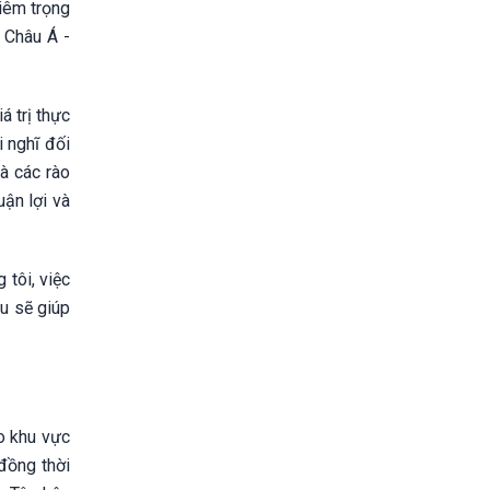
hiêm trọng
c Châu Á -
á trị thực
 nghĩ đối
và các rào
ận lợi và
tôi, việc
au sẽ giúp
ho khu vực
 đồng thời