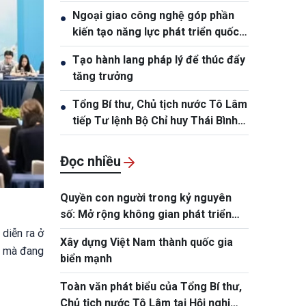
Ngoại giao công nghệ góp phần
●
kiến tạo năng lực phát triển quốc
gia
Tạo hành lang pháp lý để thúc đẩy
●
tăng trưởng
Tổng Bí thư, Chủ tịch nước Tô Lâm
●
tiếp Tư lệnh Bộ Chỉ huy Thái Bình
Dương Hoa Kỳ Samuel Paparo
Đọc nhiều
Quyền con người trong kỷ nguyên
số: Mở rộng không gian phát triển
cho mỗi con người
diễn ra ở
Xây dựng Việt Nam thành quốc gia
, mà đang
biển mạnh
Toàn văn phát biểu của Tổng Bí thư,
Chủ tịch nước Tô Lâm tại Hội nghị