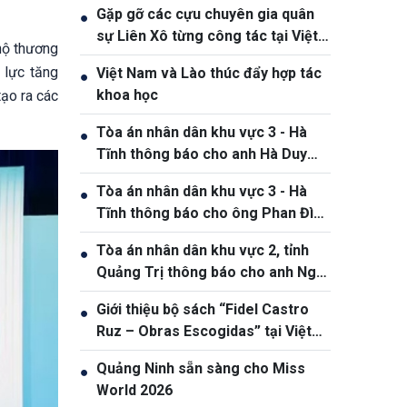
Gặp gỡ các cựu chuyên gia quân
●
sự Liên Xô từng công tác tại Việt
 hộ thương
Nam
 lực tăng
Việt Nam và Lào thúc đẩy hợp tác
●
khoa học
ạo ra các
Tòa án nhân dân khu vực 3 - Hà
●
Tĩnh thông báo cho anh Hà Duy
Dũng
Tòa án nhân dân khu vực 3 - Hà
●
Tĩnh thông báo cho ông Phan Đình
Thắng, sinh năm 2005
Tòa án nhân dân khu vực 2, tỉnh
●
Quảng Trị thông báo cho anh Ngô
Đức Hoàng, sinh ngày 25/01/1990
Giới thiệu bộ sách “Fidel Castro
●
Ruz – Obras Escogidas” tại Việt
Nam nhân kỷ niệm 100 năm ngày
Quảng Ninh sẵn sàng cho Miss
●
sinh Fidel Castro
World 2026