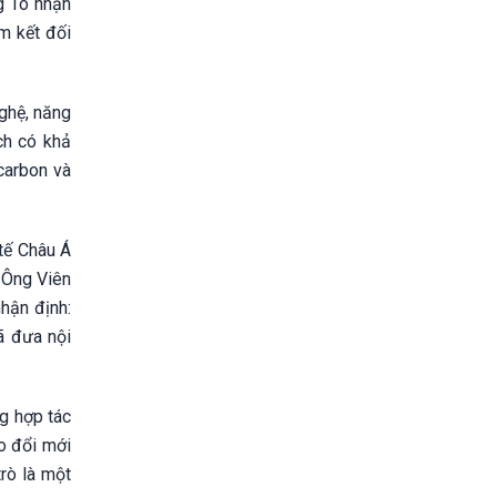
g Tô nhận
m kết đối
nghệ, năng
ch có khả
carbon và
 tế Châu Á
 Ông Viên
hận định:
ã đưa nội
g hợp tác
o đổi mới
trò là một