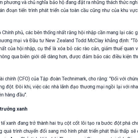
a đơn phương và chủ nghĩa bảo hộ đang đặt ra những thách thức ng
gián đoạn tiến trình phát triển của toàn cầu cũng như của khu vự
Chính phủ, các bên thống nhất rằng hội nhập cần mang lại các gi
hương mại và Đầu tư New Zealand Todd McClay khẳng định: "Tôi
hất của hội nhập, cụ thể là xóa bỏ các rào cản, giảm thuế quan 
thông qua biên giới dễ dàng hơn, được đảm bảo các điều kiện thu
 chính (CFO) của Tập đoàn Technimark, cho rằng: "Đối với chúng 
g đột. Đôi khi, việc các nhà lãnh đạo thương mại ngồi lại với nh
ên hàng đầu".
 trưởng xanh
 tế xanh đang trở thành hai trụ cột cốt lõi tạo ra bước đột phá c
g quá trình chuyển đổi sang mô hình phát triển phát thải thấp sẽ