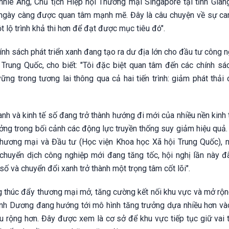
nnie Ang, Chủ tịch Hiệp hội Thương mại Singapore tại tỉnh Gian
g ngày càng được quan tâm mạnh mẽ. Đây là câu chuyện về sự ca
 lộ trình khả thi hơn để đạt được mục tiêu đó".
nh sách phát triển xanh đang tạo ra dư địa lớn cho đầu tư công 
rung Quốc, cho biết: "Tôi đặc biệt quan tâm đến các chính sá
ng trong tương lai thông qua cả hai tiến trình: giảm phát thải 
anh và kinh tế số đang trở thành hướng đi mới của nhiều nền kinh
ng trong bối cảnh các động lực truyền thống suy giảm hiệu quả.
hương mại và Đầu tư (Học viện Khoa học Xã hội Trung Quốc), n
huyển dịch công nghiệp mới đang tăng tốc, hội nghị lần này đ
số và chuyển đổi xanh trở thành một trọng tâm cốt lõi".
ng thúc đẩy thương mại mở, tăng cường kết nối khu vực và mở rộn
Bình Dương đang hướng tới mô hình tăng trưởng dựa nhiều hơn và
sâu rộng hơn. Đây được xem là cơ sở để khu vực tiếp tục giữ vai 