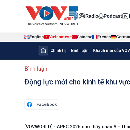
Nhảy đến nội dung
Đa phương ti
Radio
Podcast
English
Vietnamese
Chinese
French
Germa
Main navigation
Chính trị
Bình luận
Khách mời của VOV
menu phụ tiếng Việt
Bình luận
Động lực mới cho kinh tế khu vự
Facebook
[VOVWORLD] - APEC 2026 cho thấy châu Á - Thái 