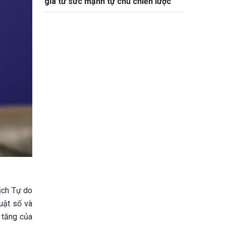
gia từ sức mạnh tự chủ chiến lược
ịch Tự do
uật số và
a tăng của