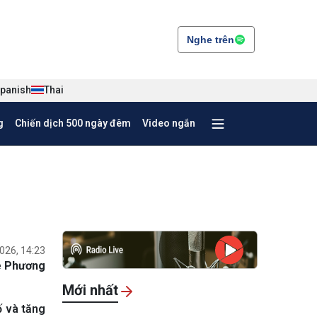
Nghe trên
panish
Thai
g
Chiến dịch 500 ngày đêm
Video ngắn
026, 14:23
ê Phương
Mới nhất
ố và tăng