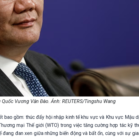
g Quốc Vương Văn Đào. Ảnh: REUTERS/Tingshu Wang
ốt bao gồm: thúc đẩy hội nhập kinh tế khu vực và Khu vực Mậu d
Thương mại Thế giới (WTO) trong việc tăng cường hợp tác kỹ th
c tế đang đan xen giữa những biến động và bất ổn, cùng với sự gi