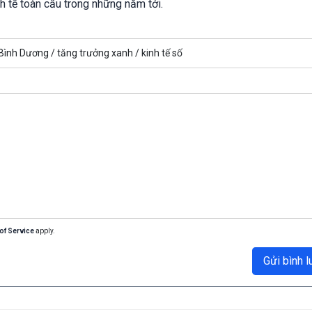
h tế toàn cầu trong những năm tới.
 Bình Dương /
tăng trưởng xanh /
kinh tế số
of Service
apply.
Gửi bình l