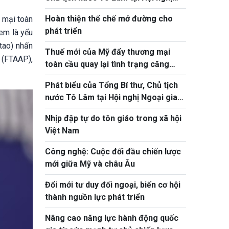
toàn quốc quán triệt, triển khai Nghị
Hoàn thiện thể chế mở đường cho
g mại toàn
quyết Hội nghị Trung ương 3
phát triển
xem là yếu
tao) nhấn
Thuế mới của Mỹ đẩy thương mại
 (FTAAP),
toàn cầu quay lại tình trạng căng
thẳng
Phát biểu của Tổng Bí thư, Chủ tịch
nước Tô Lâm tại Hội nghị Ngoại giao
lần thứ 33
Nhịp đập tự do tôn giáo trong xã hội
Việt Nam
Công nghệ: Cuộc đối đầu chiến lược
mới giữa Mỹ và châu Âu
Đổi mới tư duy đối ngoại, biến cơ hội
thành nguồn lực phát triển
Nâng cao năng lực hành động quốc