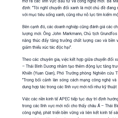
mở ra các lĩnh vực đầu tư và công nghệ mới. Bà Mi
định: "Tôi nghĩ chuyển đổi xanh là một chủ đề đan
với mục tiêu sống xanh, cũng như nỗ lực tìm kiếm một
Bên cạnh đó, các doanh nghiệp cũng đánh giá các chí
lượng mới. Ông John Markmann, Chủ tịch Grundfos T
năng thúc đẩy tăng trưởng chất lượng cao và bền vữ
giảm thiểu xúc tác độc hại".
Theo các chuyên gia, việc kết hợp giữa chuyển đổi x
– Thái Bình Dương nhằm tạo thêm động lực tăng trưở
Khiến (Yuan Qian), Phó Trưởng phòng Nghiên cứu T
"Trong bối cảnh làn sóng cách mạng công nghệ và c
dung hợp tác trong các lĩnh vực mới nổi như kỹ thuật 
Việc các nền kinh tế APEC tiếp tục duy trì định hướ
trong các lĩnh vực mới nổi cho thấy châu Á – Thái 
công nghệ, phát triển bền vững và liên kết kinh tế 