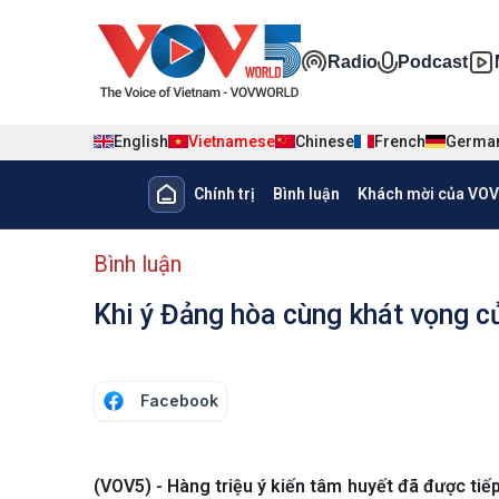
Nhảy đến nội dung
Đa phương ti
Radio
Podcast
English
Vietnamese
Chinese
French
Germa
Main navigation
Chính trị
Bình luận
Khách mời của VOV
menu phụ tiếng Việt
Bình luận
Khi ý Đảng hòa cùng khát vọng c
Facebook
(VOV5) - Hàng triệu ý kiến tâm huyết đã được tiếp