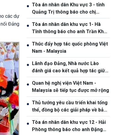
Tòa án nhân dân Khu vực 3 - tỉnh
●
Quảng Trị thông báo cho chị
cho các dự
Phạm Thị Giang, sinh ngày
t nối Đảng
Tòa án nhân dân khu vực 1- Hà
●
19/10/1991
Tĩnh thông báo cho anh Trần Khắc
Thanh, sinh năm 1988
Thúc đẩy hợp tác quốc phòng Việt
●
Nam - Malaysia
Lãnh đạo Đảng, Nhà nước Lào
●
đánh giá cao kết quả hợp tác giữa
Quân đội hai nước Việt Nam và Lào
Quan hệ nghị viện Việt Nam -
●
Malaysia sẽ tiếp tục được mở rộng
Thủ tướng yêu cầu triển khai tổng
●
thể, đồng bộ các giải pháp về bảo
đảm an ninh mạng
Tòa án nhân dân khu vực 12 - Hải
●
Phòng thông báo cho anh Đặng