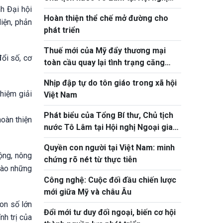
nh Đại hội
toàn quốc quán triệt, triển khai Nghị
Hoàn thiện thể chế mở đường cho
quyết Hội nghị Trung ương 3
iện, phản
phát triển
Thuế mới của Mỹ đẩy thương mại
ổi số, cơ
toàn cầu quay lại tình trạng căng
thẳng
Nhịp đập tự do tôn giáo trong xã hội
hiệm giải
Việt Nam
Phát biểu của Tổng Bí thư, Chủ tịch
hoàn thiện
nước Tô Lâm tại Hội nghị Ngoại giao
lần thứ 33
Quyền con người tại Việt Nam: minh
ộng, nông
chứng rõ nét từ thực tiễn
 vào những
Công nghệ: Cuộc đối đầu chiến lược
mới giữa Mỹ và châu Âu
con số lớn
Đổi mới tư duy đối ngoại, biến cơ hội
nh trị của