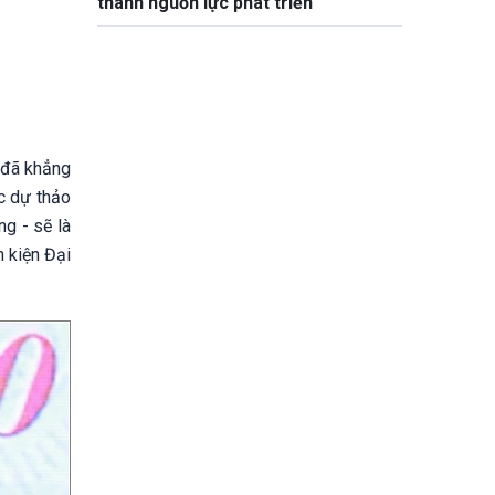
thành nguồn lực phát triển
 đã khẳng
ác dự thảo
ng - sẽ là
 kiện Đại