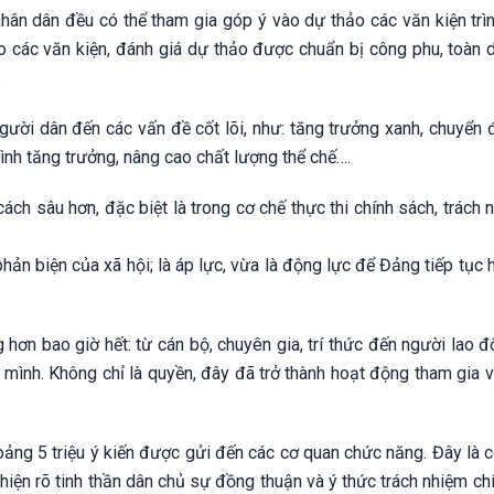
 nhân dân đều có thể tham gia góp ý vào dự thảo các văn kiện trì
o các văn kiện, đánh giá dự thảo được chuẩn bị công phu, toàn d
.
ười dân đến các vấn đề cốt lõi, như: tăng trưởng xanh, chuyển đ
hình tăng trưởng, nâng cao chất lượng thể chế….
 sâu hơn, đặc biệt là trong cơ chế thực thi chính sách, trách n
ản biện của xã hội; là áp lực, vừa là động lực để Đảng tiếp tục 
ơn bao giờ hết: từ cán bộ, chuyên gia, trí thức đến người lao đ
a mình. Không chỉ là quyền, đây đã trở thành hoạt động tham gia
oảng 5 triệu ý kiến được gửi đến các cơ quan chức năng. Đây là 
hiện rõ tinh thần dân chủ sự đồng thuận và ý thức trách nhiệm chí