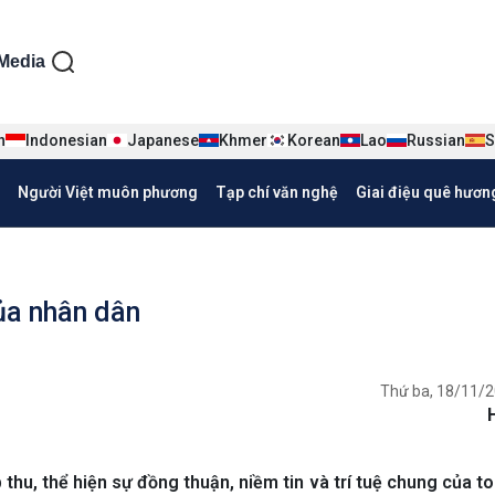
ện tiếng Việt
Media
n
Indonesian
Japanese
Khmer
Korean
Lao
Russian
S
Người Việt muôn phương
Tạp chí văn nghệ
Giai điệu quê hươn
ủa nhân dân
Thứ ba, 18/11/2
 thu, thể hiện sự đồng thuận, niềm tin và trí tuệ chung của t