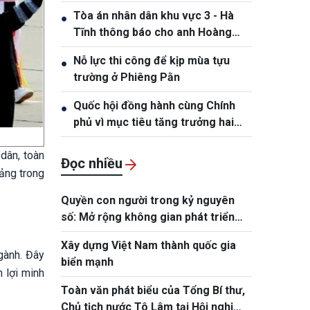
Hồng Tiệp, sinh ngày 20/5/1989
Tòa án nhân dân khu vực 3 - Hà
●
Tĩnh thông báo cho anh Hoàng
Phan Anh, sinh năm 1980
Nỗ lực thi công để kịp mùa tựu
●
trường ở Phiêng Pằn
Quốc hội đồng hành cùng Chính
●
phủ vì mục tiêu tăng trưởng hai
con số
 dân, toàn
Đọc nhiều
ảng trong
Quyền con người trong kỷ nguyên
số: Mở rộng không gian phát triển
cho mỗi con người
Xây dựng Việt Nam thành quốc gia
gành. Đây
biển mạnh
 lợi minh
Toàn văn phát biểu của Tổng Bí thư,
Chủ tịch nước Tô Lâm tại Hội nghị