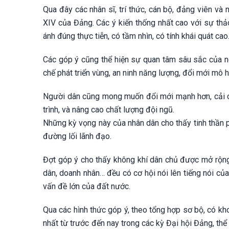
Qua đây các nhân sĩ, trí thức, cán bộ, đảng viên và
XIV của Đảng. Các ý kiến thống nhất cao với sự thả
ánh đúng thực tiễn, có tầm nhìn, có tính khái quát cao
Các góp ý cũng thể hiện sự quan tâm sâu sắc của ng
chế phát triển vùng, an ninh năng lượng, đổi mới mô 
Người dân cũng mong muốn đổi mới mạnh hơn, cải cách
trình, và nâng cao chất lượng đội ngũ.
Những kỳ vọng này của nhân dân cho thấy tinh thần ph
đường lối lãnh đạo.
Đợt góp ý cho thấy không khí dân chủ được mở rộng h
dân, doanh nhân… đều có cơ hội nói lên tiếng nói củ
vấn đề lớn của đất nước.
Qua các hình thức góp ý, theo tổng hợp sơ bộ, có kh
nhất từ trước đến nay trong các kỳ Đại hội Đảng, thể 