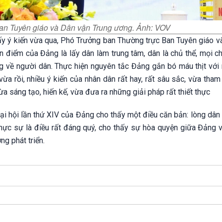
an Tuyên giáo và Dân vận Trung ương. Ảnh: VOV
ấy ý kiến vừa qua, Phó Trưởng ban Thường trực Ban Tuyên giáo v
điểm của Đảng là lấy dân làm trung tâm, dân là chủ thể, mọi ch
 về người dân. Thực hiện nguyên tắc Đảng gắn bó máu thịt với 
a rồi, nhiều ý kiến của nhân dân rất hay, rất sâu sắc, vừa tham
 sáng tạo, hiến kế, vừa đưa ra những giải pháp rất thiết thực
 Đại hội lần thứ XIV của Đảng cho thấy một điều căn bản: lòng dâ
hực sự là điều rất đáng quý, cho thấy sự hòa quyện giữa Đảng vớ
ng phát triển.