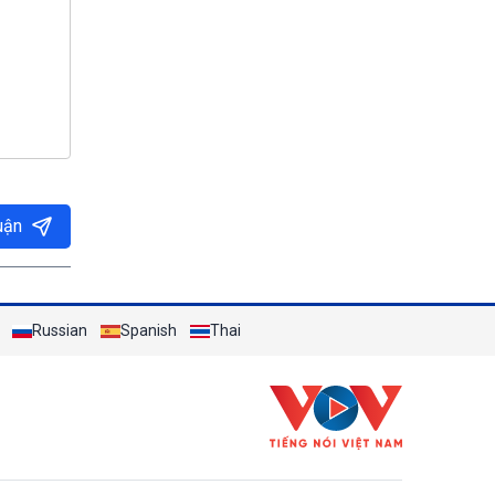
uận
Russian
Spanish
Thai