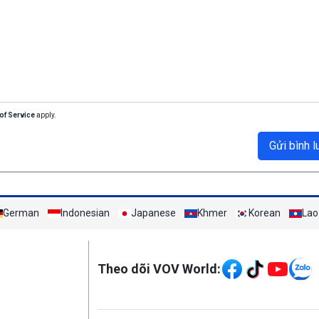
of Service
apply.
Gửi bình l
German
Indonesian
Japanese
Khmer
Korean
Lao
Mạng xã hội
Theo dõi VOV World: