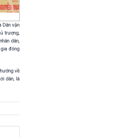
à Dân vận
ủ trương,
nhân dân,
 gia đóng
n hướng về
i dân, là