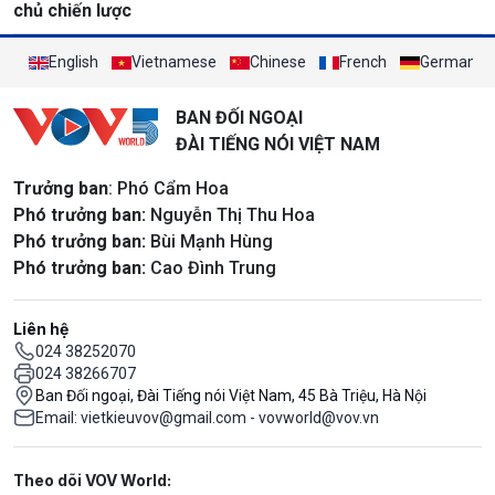
chủ chiến lược
English
Vietnamese
Chinese
French
German
BAN ĐỐI NGOẠI
ĐÀI TIẾNG NÓI VIỆT NAM
Trưởng ban
: Phó Cẩm Hoa
Phó trưởng ban:
Nguyễn Thị Thu Hoa
Phó trưởng ban:
Bùi Mạnh Hùng
Phó trưởng ban:
Cao Đình Trung
Liên hệ
024 38252070
024 38266707
Ban Đối ngoại, Đài Tiếng nói Việt Nam, 45 Bà Triệu, Hà Nội
Email: vietkieuvov@gmail.com - vovworld@vov.vn
Mạng xã hội
Theo dõi VOV World: