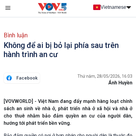
Nhảy đến nội dung
Vietnamese
Main navigation
menu phụ tiếng Việt
Bình luận
Không để ai bị bỏ lại phía sau trên
hành trình an cư
Thứ năm, 28/05/2026, 16:03
Facebook
Ánh Huyền
[VOVWORLD] - Việt Nam đang đẩy mạnh hàng loạt chính
sách an sinh về nhà ở, phát triển nhà ở xã hội và nhà ở
cho thuê nhằm bảo đảm quyền an cư của người dân,
hướng tới phát triển bền vững.
Bảo đảm quyền có nơi ở hợp pháp cho người dân là thước đo