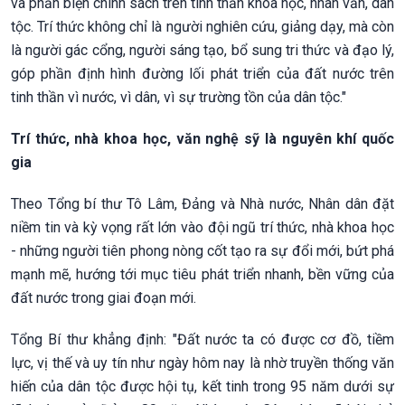
và phản biện chính sách trên tinh thần khoa học, nhân văn, dân
tộc. Trí thức không chỉ là người nghiên cứu, giảng dạy, mà còn
là người gác cổng, người sáng tạo, bổ sung tri thức và đạo lý,
góp phần định hình đường lối phát triển của đất nước trên
tinh thần vì nước, vì dân, vì sự trường tồn của dân tộc."
Trí thức, nhà khoa học, văn nghệ sỹ là nguyên khí quốc
gia
Theo Tổng bí thư Tô Lâm, Đảng và Nhà nước, Nhân dân đặt
niềm tin và kỳ vọng rất lớn vào đội ngũ trí thức, nhà khoa học
- những người tiên phong nòng cốt tạo ra sự đổi mới, bứt phá
mạnh mẽ, hướng tới mục tiêu phát triển nhanh, bền vững của
đất nước trong giai đoạn mới.
Tổng Bí thư khẳng định: "Đất nước ta có được cơ đồ, tiềm
lực, vị thế và uy tín như ngày hôm nay là nhờ truyền thống văn
hiến của dân tộc được hội tụ, kết tinh trong 95 năm dưới sự