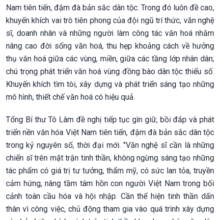
Nam tiên tiến, đậm đà bản sắc dân tộc. Trong đó luôn đề cao,
khuyến khích vai trò tiên phong của đội ngũ trí thức, văn nghệ
sĩ, doanh nhân và những người làm công tác văn hoá nhằm
nâng cao đời sống văn hoá, thu hẹp khoảng cách về hưởng
thụ văn hoá giữa các vùng, miền, giữa các tầng lớp nhân dân;
chú trọng phát triển văn hoá vùng đồng bào dân tộc thiểu số.
Khuyến khích tìm tòi, xây dựng và phát triển sáng tạo những
mô hình, thiết chế văn hoá có hiệu quả.
Tổng Bí thư Tô Lâm đề nghị tiếp tục gìn giữ, bồi đắp và phát
triển nền văn hóa Việt Nam tiên tiến, đậm đà bản sắc dân tộc
trong kỷ nguyên số, thời đại mới. "Văn nghệ sĩ cần là những
chiến sĩ trên mặt trận tinh thần, không ngừng sáng tạo những
tác phẩm có giá trị tư tưởng, thẩm mỹ, có sức lan tỏa, truyền
cảm hứng, nâng tầm tâm hồn con người Việt Nam trong bối
cảnh toàn cầu hóa và hội nhập. Cần thể hiện tinh thần dấn
thân vì công việc, chủ động tham gia vào quá trình xây dựng