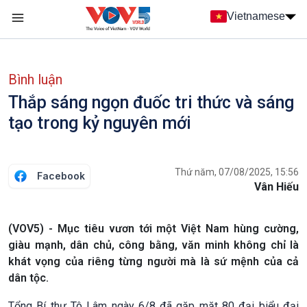
Nhảy đến nội dung
Vietnamese
Main navigation
menu phụ tiếng Việt
Bình luận
Thắp sáng ngọn đuốc tri thức và sáng
tạo trong kỷ nguyên mới
Thứ năm, 07/08/2025, 15:56
Facebook
Vân Hiếu
(VOV5) - Mục tiêu vươn tới một Việt Nam hùng cường,
giàu mạnh, dân chủ, công bằng, văn minh không chỉ là
khát vọng của riêng từng người mà là sứ mệnh của cả
dân tộc.
Tổng Bí thư Tô Lâm ngày 6/8 đã gặp mặt 80 đại biểu đại