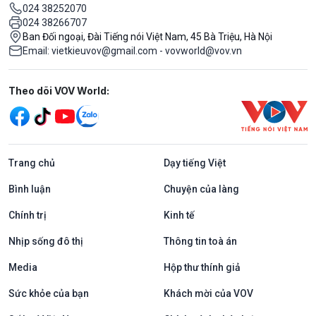
024 38252070
024 38266707
Ban Đối ngoại, Đài Tiếng nói Việt Nam, 45 Bà Triệu, Hà Nội
Email: vietkieuvov@gmail.com - vovworld@vov.vn
Mạng xã hội
Theo dõi VOV World:
Trang chủ
Dạy tiếng Việt
Bình luận
Chuyện của làng
Chính trị
Kinh tế
Nhịp sống đô thị
Thông tin toà án
Media
Hộp thư thính giả
Sức khỏe của bạn
Khách mời của VOV