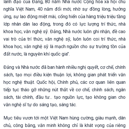
lãnh đạo của Đảng, 80 năm Nhà nước Cộng hòa xã hội chủ
nghĩa Việt Nam, 40 năm đổi mới; nhờ sự đồng lòng, hưởng
ứng, sự lao động miệt mài, cống hiến của hàng triệu triệu tầng
lớp nhân dân lao động, trong đó có lực lượng trí thức, nhà
khoa học, văn nghệ sỹ. Đảng, Nhà nước luôn ghi nhận, đề cao
vai trò của trí thức, văn nghệ sỹ, luôn luôn coi trí thức, nhà
khoa học, văn nghệ sỹ là mạch nguồn cho sự trường tồn của
đất nước, là nguyên khí quốc gia".
Đảng và Nhà nước đã ban hành nhiều nghị quyết, cơ chế, chính
sách, tạo mọi điều kiện thuận lợi, không gian phát triển văn
học nghệ thuật. Quốc hội, Chính phủ, các cơ quan liên quan
tiếp tục tháo gỡ những nút thắt về cơ chế, chính sách, ngân
sách, tài chính, đầu tư... tạo nguồn lực, tạo không gian cho
văn nghệ sĩ tự do sáng tạo, sáng tác.
Mục tiêu vươn tới một Việt Nam hùng cường, giàu mạnh, dân
chủ, công bằng, văn minh không chỉ là khát vọng của riêng