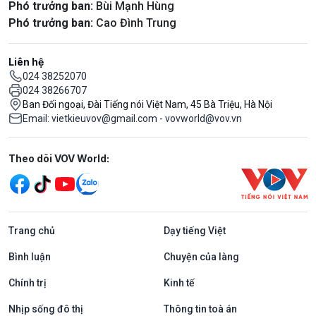
Phó trưởng ban:
Bùi Mạnh Hùng
Phó trưởng ban:
Cao Đình Trung
Liên hệ
024 38252070
024 38266707
Ban Đối ngoại, Đài Tiếng nói Việt Nam, 45 Bà Triệu, Hà Nội
Email: vietkieuvov@gmail.com - vovworld@vov.vn
Mạng xã hội
Theo dõi VOV World:
Trang chủ
Dạy tiếng Việt
Bình luận
Chuyện của làng
Chính trị
Kinh tế
Nhịp sống đô thị
Thông tin toà án