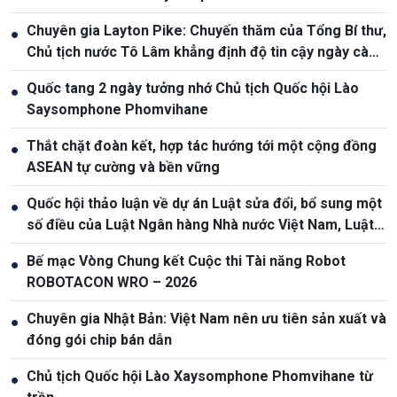
Chuyên gia Layton Pike: Chuyến thăm của Tổng Bí thư,
●
Chủ tịch nước Tô Lâm khẳng định độ tin cậy ngày càng
cao giữa Việt Nam và Australia
Quốc tang 2 ngày tưởng nhớ Chủ tịch Quốc hội Lào
●
Saysomphone Phomvihane
Thắt chặt đoàn kết, hợp tác hướng tới một cộng đồng
●
ASEAN tự cường và bền vững
Quốc hội thảo luận về dự án Luật sửa đổi, bổ sung một
●
số điều của Luật Ngân hàng Nhà nước Việt Nam, Luật
Phòng, chống rửa tiền
Bế mạc Vòng Chung kết Cuộc thi Tài năng Robot
●
ROBOTACON WRO – 2026
Chuyên gia Nhật Bản: Việt Nam nên ưu tiên sản xuất và
●
đóng gói chip bán dẫn
Chủ tịch Quốc hội Lào Xaysomphone Phomvihane từ
●