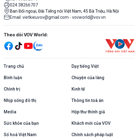
024 38266707
Ban Đối ngoại, Đài Tiếng nói Việt Nam, 45 Bà Triệu, Hà Nội
Email: vietkieuvov@gmail.com - vovworld@vov.vn
Mạng xã hội
Theo dõi VOV World:
Trang chủ
Dạy tiếng Việt
Bình luận
Chuyện của làng
Chính trị
Kinh tế
Nhịp sống đô thị
Thông tin toà án
Media
Hộp thư thính giả
Sức khỏe của bạn
Khách mời của VOV
Số hoá Việt Nam
Chính sách pháp luật