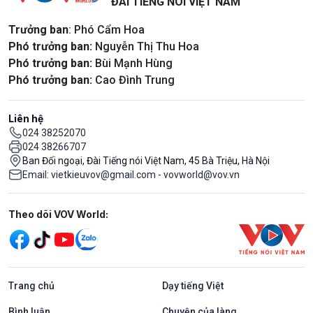
ĐÀI TIẾNG NÓI VIỆT NAM
Trưởng ban
: Phó Cẩm Hoa
Phó trưởng ban:
Nguyễn Thị Thu Hoa
Phó trưởng ban:
Bùi Mạnh Hùng
Phó trưởng ban:
Cao Đình Trung
Liên hệ
024 38252070
024 38266707
Ban Đối ngoại, Đài Tiếng nói Việt Nam, 45 Bà Triệu, Hà Nội
Email: vietkieuvov@gmail.com - vovworld@vov.vn
Mạng xã hội
Theo dõi VOV World:
Trang chủ
Dạy tiếng Việt
Bình luận
Chuyện của làng