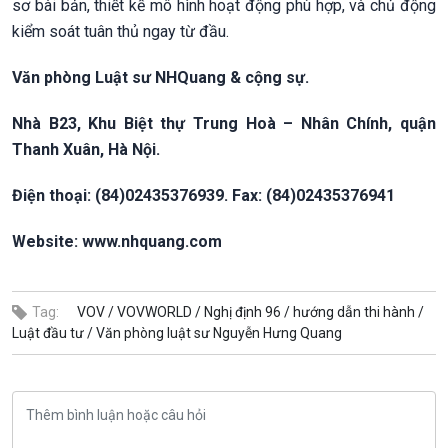
sơ bài bản, thiết kế mô hình hoạt động phù hợp, và chủ động
kiểm soát tuân thủ ngay từ đầu.
Văn phòng Luật sư NHQuang & cộng sự.
Nhà B23, Khu Biệt thự Trung Hoà – Nhân Chính, quận
Thanh Xuân, Hà Nội.
Điện thoại:
(84)02435376939
. Fax:
(84)02435376941
Website: www.nhquang.com
Tag:
VOV /
VOVWORLD /
Nghị định 96 /
hướng dẫn thi hành /
Luật đầu tư /
Văn phòng luật sư Nguyễn Hưng Quang