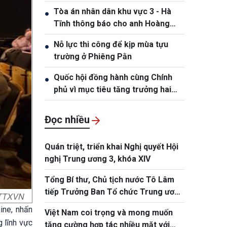
Hồng Tiệp, sinh ngày 20/5/1989
Tòa án nhân dân khu vực 3 - Hà
●
Tĩnh thông báo cho anh Hoàng
Phan Anh, sinh năm 1980
Nỗ lực thi công để kịp mùa tựu
●
trường ở Phiêng Pằn
Quốc hội đồng hành cùng Chính
●
phủ vì mục tiêu tăng trưởng hai
con số
Đọc nhiều
Quán triệt, triển khai Nghị quyết Hội
nghị Trung ương 3, khóa XIV
Tổng Bí thư, Chủ tịch nước Tô Lâm
tiếp Trưởng Ban Tổ chức Trung ương
: TTXVN
Đảng Nhân dân Cách mạng Lào
ine, nhấn
Việt Nam coi trọng và mong muốn
 lĩnh vực
tăng cường hợp tác nhiều mặt với