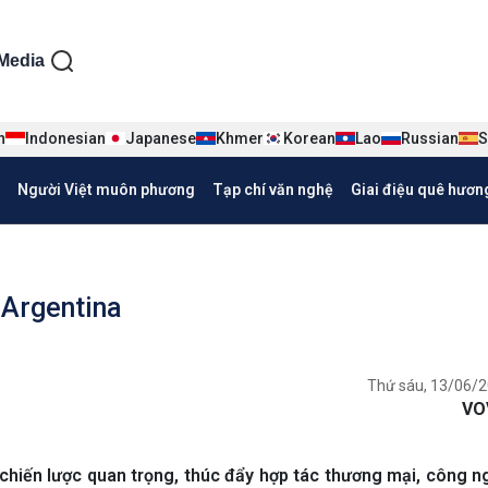
ện tiếng Việt
Media
n
Indonesian
Japanese
Khmer
Korean
Lao
Russian
S
Người Việt muôn phương
Tạp chí văn nghệ
Giai điệu quê hươn
 Argentina
Thứ sáu, 13/06/2
VO
chiến lược quan trọng, thúc đẩy hợp tác thương mại, công n