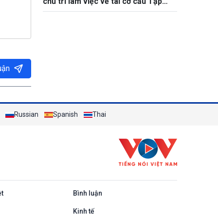
chủ trì làm việc về tái cơ cấu Tập
đoàn Than – Khoáng sản Việt Nam
uận
Russian
Spanish
Thai
ệt
Bình luận
Kinh tế