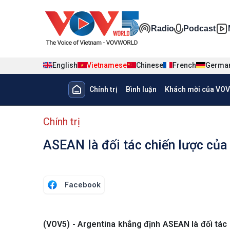
Nhảy đến nội dung
Đa phương ti
Radio
Podcast
English
Vietnamese
Chinese
French
Germa
Main navigation
Chính trị
Bình luận
Khách mời của VOV
menu phụ tiếng Việt
Chính trị
ASEAN là đối tác chiến lược của
Facebook
(VOV5) - Argentina khẳng định ASEAN là đối tác 