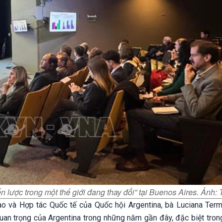
n lược trong một thế giới đang thay đổi” tại Buenos Aires. Ảnh
ao và Hợp tác Quốc tế của Quốc hội Argentina, bà Luciana Term
an trọng của Argentina trong những năm gần đây, đặc biệt trong