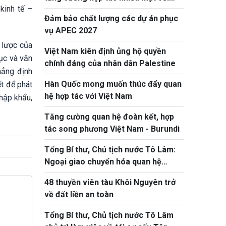
kinh tế –
Litva
Đảm bảo chất lượng các dự án phục
vụ APEC 2027
 lược của
Việt Nam kiên định ủng hộ quyền
ục và văn
chính đáng của nhân dân Palestine
hẳng định
Hàn Quốc mong muốn thúc đẩy quan
ết để phát
hệ hợp tác với Việt Nam
nhập khẩu,
Tăng cường quan hệ đoàn kết, hợp
tác song phương Việt Nam - Burundi
Tổng Bí thư, Chủ tịch nước Tô Lâm:
Ngoại giao chuyển hóa quan hệ
thành nguồn lực phát triển thực chất
48 thuyền viên tàu Khôi Nguyên trở
về đất liền an toàn
Tổng Bí thư, Chủ tịch nước Tô Lâm