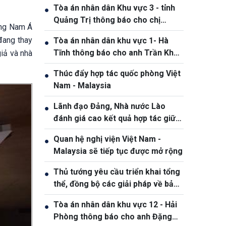
Tòa án nhân dân Khu vực 3 - tỉnh
●
Quảng Trị thông báo cho chị
ông Nam Á
Phạm Thị Giang, sinh ngày
đang thay
Tòa án nhân dân khu vực 1- Hà
●
19/10/1991
Tĩnh thông báo cho anh Trần Khắc
iả và nhà
Thanh, sinh năm 1988
Thúc đẩy hợp tác quốc phòng Việt
●
Nam - Malaysia
Lãnh đạo Đảng, Nhà nước Lào
●
đánh giá cao kết quả hợp tác giữa
Quân đội hai nước Việt Nam và Lào
Quan hệ nghị viện Việt Nam -
●
Malaysia sẽ tiếp tục được mở rộng
Thủ tướng yêu cầu triển khai tổng
●
thể, đồng bộ các giải pháp về bảo
đảm an ninh mạng
Tòa án nhân dân khu vực 12 - Hải
●
Phòng thông báo cho anh Đặng