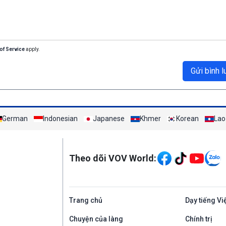
of Service
apply.
Gửi bình l
German
Indonesian
Japanese
Khmer
Korean
Lao
Mạng xã hội
Theo dõi VOV World:
Trang chủ
Dạy tiếng Vi
Chuyện của làng
Chính trị