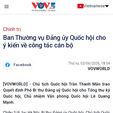
Nhảy đến nội dung
Vietnamese
Main navigation
menu phụ tiếng Việt
Chính trị
Ban Thường vụ Đảng ủy Quốc hội cho
ý kiến về công tác cán bộ
Thứ tư, 03/06/2026, 18:54
Facebook
VOVWORLD
[VOVWORLD] - Chủ tịch Quốc hội Trần Thanh Mẫn trao
Quyết định Phó Bí thư Đảng uỷ Quốc hội cho Tổng thư ký
Quốc hội, Chủ nhiệm Văn phòng Quốc hội Lê Quang
Mạnh.
Chiều 3/6, tại Hà Nội, Bí thư Đảng ủy Quốc hội, Chủ tịch Quốc