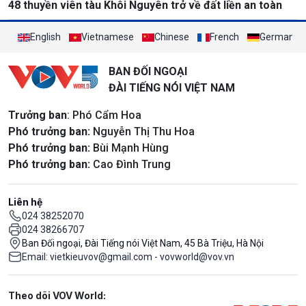
48 thuyền viên tàu Khôi Nguyên trở về đất liền an toàn
English
Vietnamese
Chinese
French
German
BAN ĐỐI NGOẠI
ĐÀI TIẾNG NÓI VIỆT NAM
Trưởng ban
: Phó Cẩm Hoa
Phó trưởng ban:
Nguyễn Thị Thu Hoa
Phó trưởng ban:
Bùi Mạnh Hùng
Phó trưởng ban:
Cao Đình Trung
Liên hệ
024 38252070
024 38266707
Ban Đối ngoại, Đài Tiếng nói Việt Nam, 45 Bà Triệu, Hà Nội
Email: vietkieuvov@gmail.com - vovworld@vov.vn
Mạng xã hội
Theo dõi VOV World: