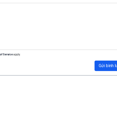
of Service
apply.
Gửi bình l