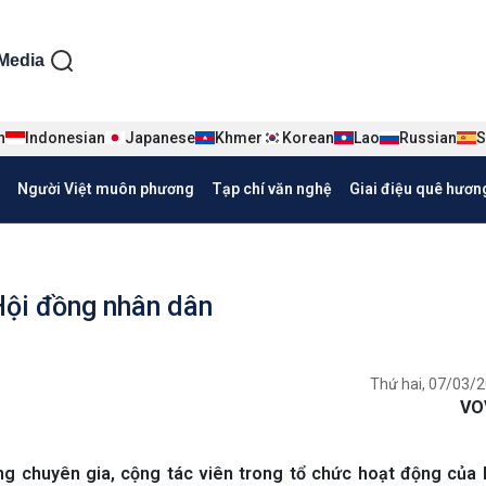
ện tiếng Việt
Media
n
Indonesian
Japanese
Khmer
Korean
Lao
Russian
S
Người Việt muôn phương
Tạp chí văn nghệ
Giai điệu quê hươn
Hội đồng nhân dân
Thứ hai, 07/03/2
VO
g chuyên gia, cộng tác viên trong tổ chức hoạt động của 