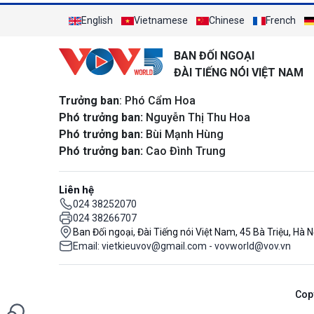
English
Vietnamese
Chinese
French
BAN ĐỐI NGOẠI
ĐÀI TIẾNG NÓI VIỆT NAM
Trưởng ban
: Phó Cẩm Hoa
Phó trưởng ban:
Nguyễn Thị Thu Hoa
Phó trưởng ban:
Bùi Mạnh Hùng
Phó trưởng ban:
Cao Đình Trung
Liên hệ
024 38252070
024 38266707
Ban Đối ngoại, Đài Tiếng nói Việt Nam, 45 Bà Triệu, Hà N
Email: vietkieuvov@gmail.com - vovworld@vov.vn
Cop