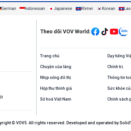
German
Indonesian
Japanese
Khmer
Korean
Lao
Mạng xã hội
Theo dõi VOV World:
Trang chủ
Dạy tiếng Vi
Chuyện của làng
Chính trị
Nhịp sống đô thị
Thông tin to
Hộp thư thính giả
Sức khỏe củ
ội
Số hoá Việt Nam
Chính sách p
yright © VOV5. All rights reserved. Developed and operated by Solid