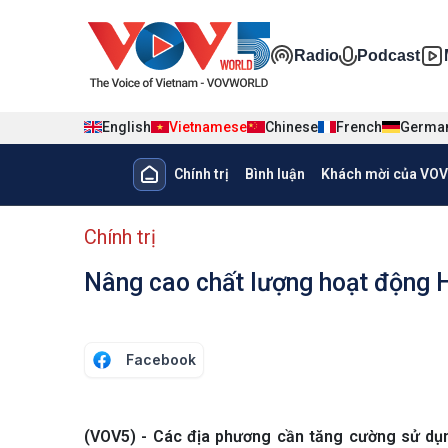
Nhảy đến nội dung
Đa phương ti
Radio
Podcast
English
Vietnamese
Chinese
French
Germa
Main navigation
Chính trị
Bình luận
Khách mời của VOV
menu phụ tiếng Việt
Chính trị
Nâng cao chất lượng hoạt động 
Facebook
(VOV5) - Các địa phương cần tăng cường sử dụn