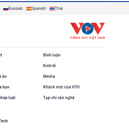
Russian
Spanish
Thai
ệt
Bình luận
Kinh tế
à án
Media
a bạn
Khách mời của VOV
háp luật
Tạp chí văn nghệ
Tech