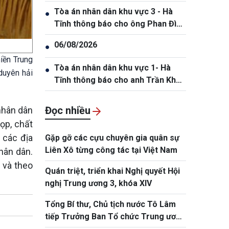
Tòa án nhân dân khu vực 3 - Hà
●
Tĩnh thông báo cho ông Phan Đình
Thắng, sinh năm 2005
06/08/2026
●
iền Trung
Tòa án nhân dân khu vực 1- Hà
●
duyên hải
Tĩnh thông báo cho anh Trần Khắc
Thanh, sinh năm 1988.
Đọc nhiều
nhân dân
ọp, chất
 các địa
Gặp gỡ các cựu chuyên gia quân sự
Liên Xô từng công tác tại Việt Nam
hân dân.
 và theo
Quán triệt, triển khai Nghị quyết Hội
nghị Trung ương 3, khóa XIV
Tổng Bí thư, Chủ tịch nước Tô Lâm
tiếp Trưởng Ban Tổ chức Trung ương
Đảng Nhân dân Cách mạng Lào