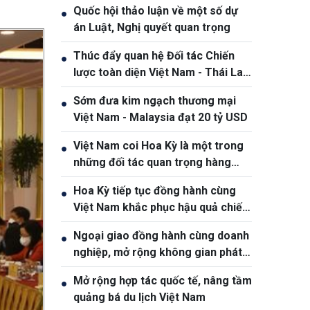
Quốc hội thảo luận về một số dự
●
án Luật, Nghị quyết quan trọng
Thúc đẩy quan hệ Đối tác Chiến
●
lược toàn diện Việt Nam - Thái Lan
ngày càng thực chất và hiệu quả
Sớm đưa kim ngạch thương mại
●
Việt Nam - Malaysia đạt 20 tỷ USD
Việt Nam coi Hoa Kỳ là một trong
●
những đối tác quan trọng hàng
đầu
Hoa Kỳ tiếp tục đồng hành cùng
●
Việt Nam khắc phục hậu quả chiến
tranh
Ngoại giao đồng hành cùng doanh
●
nghiệp, mở rộng không gian phát
triển cho Việt Nam
Mở rộng hợp tác quốc tế, nâng tầm
●
quảng bá du lịch Việt Nam