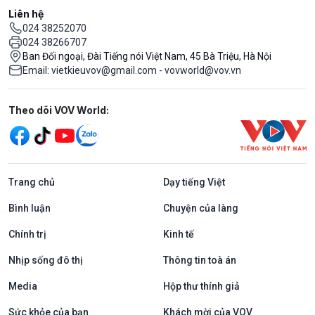
Liên hệ
024 38252070
024 38266707
Ban Đối ngoại, Đài Tiếng nói Việt Nam, 45 Bà Triệu, Hà Nội
Email: vietkieuvov@gmail.com - vovworld@vov.vn
Mạng xã hội
Theo dõi VOV World:
Trang chủ
Dạy tiếng Việt
Bình luận
Chuyện của làng
Chính trị
Kinh tế
Nhịp sống đô thị
Thông tin toà án
Media
Hộp thư thính giả
Sức khỏe của bạn
Khách mời của VOV