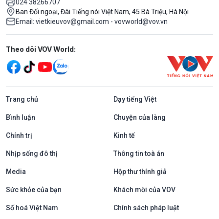
024 38266707
Ban Đối ngoại, Đài Tiếng nói Việt Nam, 45 Bà Triệu, Hà Nội
Email: vietkieuvov@gmail.com - vovworld@vov.vn
Mạng xã hội
Theo dõi VOV World:
Trang chủ
Dạy tiếng Việt
Bình luận
Chuyện của làng
Chính trị
Kinh tế
Nhịp sống đô thị
Thông tin toà án
Media
Hộp thư thính giả
Sức khỏe của bạn
Khách mời của VOV
Số hoá Việt Nam
Chính sách pháp luật