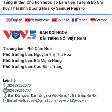
Tổng Bí thư, Chủ tịch nước Tô Lâm tiếp Tư lệnh Bộ Chỉ
huy Thái Bình Dương Hoa Kỳ Samuel Paparo
English
Vietnamese
Chinese
French
German
BAN ĐỐI NGOẠI
ĐÀI TIẾNG NÓI VIỆT NAM
Trưởng ban
: Phó Cẩm Hoa
Phó trưởng ban:
Nguyễn Thị Thu Hoa
Phó trưởng ban:
Bùi Mạnh Hùng
Phó trưởng ban:
Cao Đình Trung
Liên hệ
024 38252070
024 38266707
Ban Đối ngoại, Đài Tiếng nói Việt Nam, 45 Bà Triệu, Hà Nội
Email: vietkieuvov@gmail.com - vovworld@vov.vn