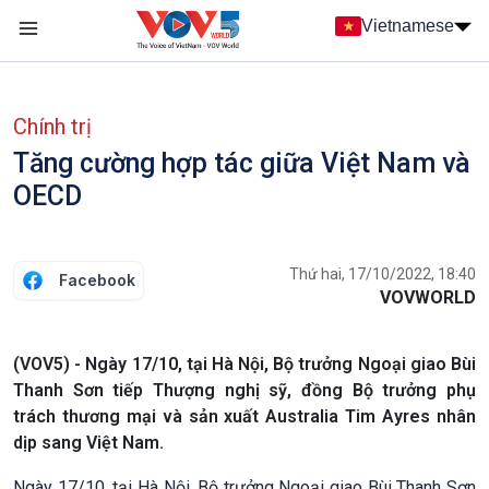
Nhảy đến nội dung
Vietnamese
Main navigation
menu phụ tiếng Việt
Chính trị
Tăng cường hợp tác giữa Việt Nam và
OECD
Thứ hai, 17/10/2022, 18:40
Facebook
VOVWORLD
(VOV5) - Ngày 17/10, tại Hà Nội, Bộ trưởng Ngoại giao Bùi
Thanh Sơn tiếp Thượng nghị sỹ, đồng Bộ trưởng phụ
trách thương mại và sản xuất Australia Tim Ayres nhân
dịp sang Việt Nam.
Ngày 17/10, tại Hà Nội, Bộ trưởng Ngoại giao Bùi Thanh Sơn