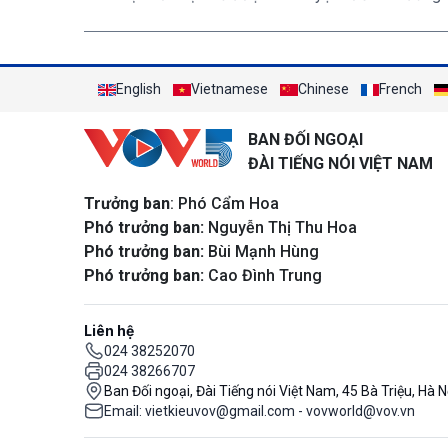
English
Vietnamese
Chinese
French
BAN ĐỐI NGOẠI
ĐÀI TIẾNG NÓI VIỆT NAM
Trưởng ban
: Phó Cẩm Hoa
Phó trưởng ban:
Nguyễn Thị Thu Hoa
Phó trưởng ban:
Bùi Mạnh Hùng
Phó trưởng ban:
Cao Đình Trung
Liên hệ
024 38252070
024 38266707
Ban Đối ngoại, Đài Tiếng nói Việt Nam, 45 Bà Triệu, Hà N
Email: vietkieuvov@gmail.com - vovworld@vov.vn