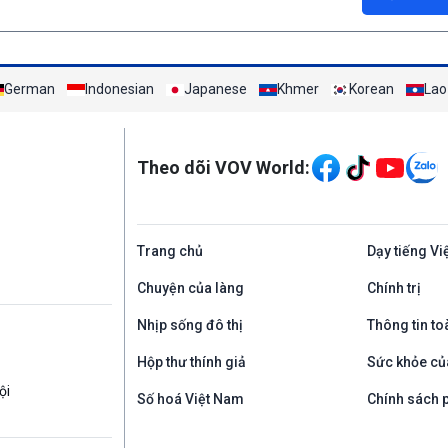
German
Indonesian
Japanese
Khmer
Korean
Lao
Mạng xã hội
Theo dõi VOV World:
Trang chủ
Dạy tiếng Vi
Chuyện của làng
Chính trị
Nhịp sống đô thị
Thông tin to
Hộp thư thính giả
Sức khỏe củ
ội
Số hoá Việt Nam
Chính sách p