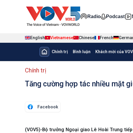
Nhảy đến nội dung
Đa phương ti
Radio
Podcast
English
Vietnamese
Chinese
French
Germa
Main navigation
Chính trị
Bình luận
Khách mời của VOV
menu phụ tiếng Việt
Chính trị
Tăng cường hợp tác nhiều mặt g
Facebook
(VOV5)-Bộ trưởng Ngoại giao Lê Hoài Trung tiếp 