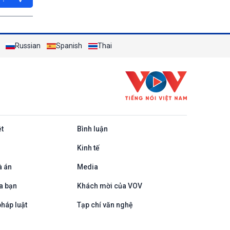
Russian
Spanish
Thai
ệt
Bình luận
Kinh tế
à án
Media
a bạn
Khách mời của VOV
háp luật
Tạp chí văn nghệ