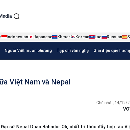
ện tiếng Việt
Media
n
Indonesian
Japanese
Khmer
Korean
Lao
Russian
S
Người Việt muôn phương
Tạp chí văn nghệ
Giai điệu quê hươn
iữa Việt Nam và Nepal
Chủ nhật, 14/12/2
VO
Đại sứ Nepal Dhan Bahadur Oli, nhất trí thúc đẩy hợp tác V