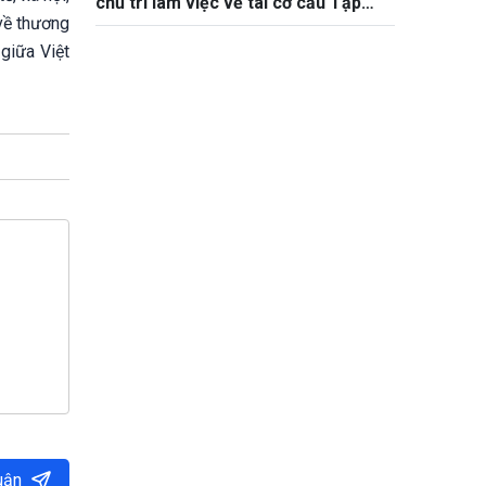
chủ trì làm việc về tái cơ cấu Tập
về thương
đoàn Than – Khoáng sản Việt Nam
giữa Việt
uận