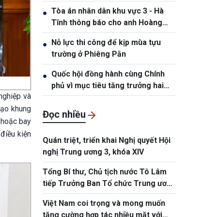
Hồng Tiệp, sinh ngày 20/5/1989
Tòa án nhân dân khu vực 3 - Hà
●
Tĩnh thông báo cho anh Hoàng
Phan Anh, sinh năm 1980
Nỗ lực thi công để kịp mùa tựu
●
trường ở Phiêng Pằn
Quốc hội đồng hành cùng Chính
●
phủ vì mục tiêu tăng trưởng hai
nghiệp và
con số
tạo khung
Đọc nhiều
 hoặc bay
điều kiện
Quán triệt, triển khai Nghị quyết Hội
nghị Trung ương 3, khóa XIV
Tổng Bí thư, Chủ tịch nước Tô Lâm
tiếp Trưởng Ban Tổ chức Trung ương
Đảng Nhân dân Cách mạng Lào
Việt Nam coi trọng và mong muốn
tăng cường hợp tác nhiều mặt với