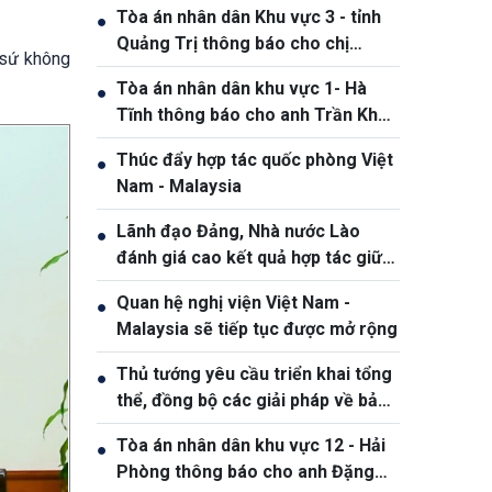
Tòa án nhân dân Khu vực 3 - tỉnh
●
Quảng Trị thông báo cho chị
 sứ không
Phạm Thị Giang, sinh ngày
Tòa án nhân dân khu vực 1- Hà
●
19/10/1991
Tĩnh thông báo cho anh Trần Khắc
Thanh, sinh năm 1988
Thúc đẩy hợp tác quốc phòng Việt
●
Nam - Malaysia
Lãnh đạo Đảng, Nhà nước Lào
●
đánh giá cao kết quả hợp tác giữa
Quân đội hai nước Việt Nam và Lào
Quan hệ nghị viện Việt Nam -
●
Malaysia sẽ tiếp tục được mở rộng
Thủ tướng yêu cầu triển khai tổng
●
thể, đồng bộ các giải pháp về bảo
đảm an ninh mạng
Tòa án nhân dân khu vực 12 - Hải
●
Phòng thông báo cho anh Đặng