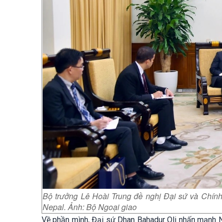
Bộ trưởng Lê Hoài Trung đề nghị Đại sứ và Chính
Nepal. Ảnh: Bộ Ngoại giao
Về phần mình, Đại sứ Dhan Bahadur Oli nhấn mạnh Ne