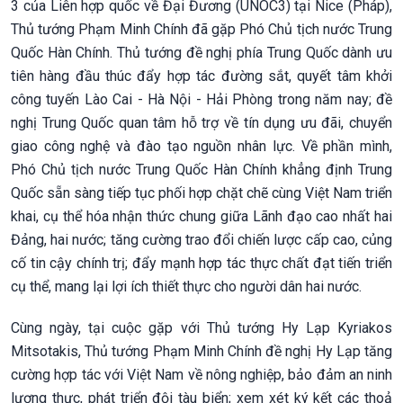
3 của Liên hợp quốc về Đại Đương (UNOC3) tại Nice (Pháp),
Thủ tướng Phạm Minh Chính đã gặp Phó Chủ tịch nước Trung
Quốc Hàn Chính. Thủ tướng đề nghị phía Trung Quốc dành ưu
tiên hàng đầu thúc đẩy hợp tác đường sắt, quyết tâm khởi
công tuyến Lào Cai - Hà Nội - Hải Phòng trong năm nay; đề
nghị Trung Quốc quan tâm hỗ trợ về tín dụng ưu đãi, chuyển
giao công nghệ và đào tạo nguồn nhân lực. Về phần mình,
Phó Chủ tịch nước Trung Quốc Hàn Chính khẳng định Trung
Quốc sẵn sàng tiếp tục phối hợp chặt chẽ cùng Việt Nam triển
khai, cụ thể hóa nhận thức chung giữa Lãnh đạo cao nhất hai
Đảng, hai nước; tăng cường trao đổi chiến lược cấp cao, củng
cố tin cậy chính trị; đẩy mạnh hợp tác thực chất đạt tiến triển
cụ thể, mang lại lợi ích thiết thực cho người dân hai nước.
Cùng ngày, tại cuộc gặp với Thủ tướng Hy Lạp Kyriakos
Mitsotakis, Thủ tướng Phạm Minh Chính đề nghị Hy Lạp tăng
cường hợp tác với Việt Nam về nông nghiệp, bảo đảm an ninh
lương thực, phát triển đội tàu biển; xem xét ký kết các thoả