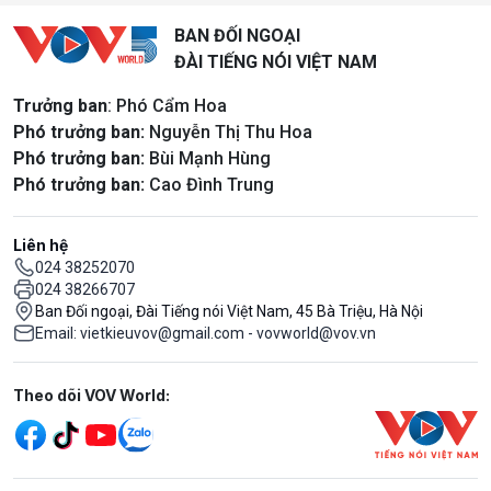
BAN ĐỐI NGOẠI
ĐÀI TIẾNG NÓI VIỆT NAM
Trưởng ban
: Phó Cẩm Hoa
Phó trưởng ban:
Nguyễn Thị Thu Hoa
Phó trưởng ban:
Bùi Mạnh Hùng
Phó trưởng ban:
Cao Đình Trung
Liên hệ
024 38252070
024 38266707
Ban Đối ngoại, Đài Tiếng nói Việt Nam, 45 Bà Triệu, Hà Nội
Email: vietkieuvov@gmail.com - vovworld@vov.vn
Mạng xã hội
Theo dõi VOV World: