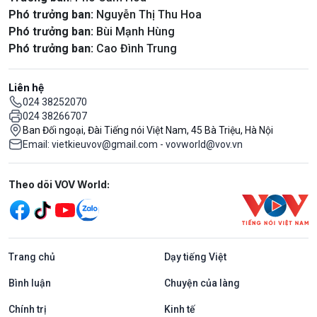
Phó trưởng ban:
Nguyễn Thị Thu Hoa
Phó trưởng ban:
Bùi Mạnh Hùng
Phó trưởng ban:
Cao Đình Trung
Liên hệ
024 38252070
024 38266707
Ban Đối ngoại, Đài Tiếng nói Việt Nam, 45 Bà Triệu, Hà Nội
Email: vietkieuvov@gmail.com - vovworld@vov.vn
Mạng xã hội
Theo dõi VOV World:
Trang chủ
Dạy tiếng Việt
Bình luận
Chuyện của làng
Chính trị
Kinh tế