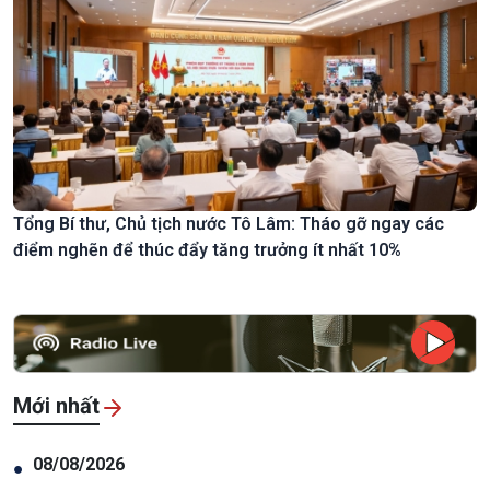
Tổng Bí thư, Chủ tịch nước Tô Lâm: Tháo gỡ ngay các
điểm nghẽn để thúc đẩy tăng trưởng ít nhất 10%
Mới nhất
08/08/2026
●