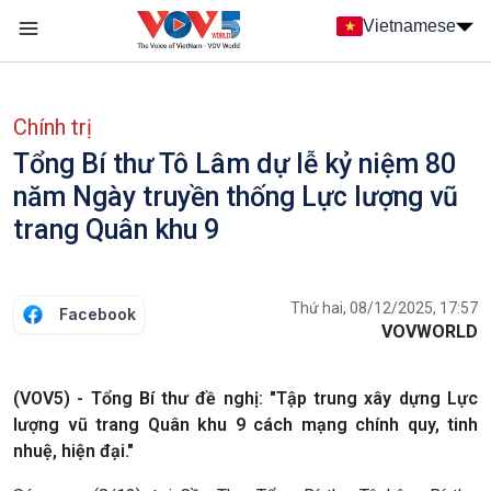
Nhảy đến nội dung
Vietnamese
Main navigation
menu phụ tiếng Việt
Chính trị
Tổng Bí thư Tô Lâm dự lễ kỷ niệm 80
năm Ngày truyền thống Lực lượng vũ
trang Quân khu 9
Thứ hai, 08/12/2025, 17:57
Facebook
VOVWORLD
(VOV5) - Tổng Bí thư đề nghị: "Tập trung xây dựng Lực
lượng vũ trang Quân khu 9 cách mạng chính quy, tinh
nhuệ, hiện đại."