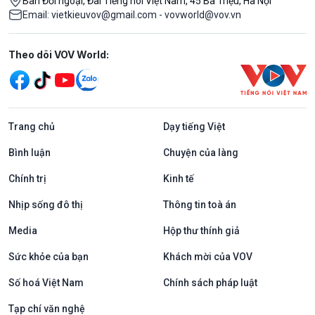
Ban Đối ngoại, Đài Tiếng nói Việt Nam, 45 Bà Triệu, Hà Nội
Email: vietkieuvov@gmail.com - vovworld@vov.vn
Mạng xã hội
Theo dõi VOV World:
Trang chủ
Dạy tiếng Việt
Bình luận
Chuyện của làng
Chính trị
Kinh tế
Nhịp sống đô thị
Thông tin toà án
Media
Hộp thư thính giả
Sức khỏe của bạn
Khách mời của VOV
Số hoá Việt Nam
Chính sách pháp luật
Tạp chí văn nghệ