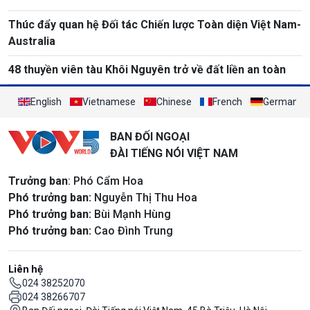
Thúc đẩy quan hệ Đối tác Chiến lược Toàn diện Việt Nam-
Australia
48 thuyền viên tàu Khôi Nguyên trở về đất liền an toàn
English
Vietnamese
Chinese
French
German
BAN ĐỐI NGOẠI
ĐÀI TIẾNG NÓI VIỆT NAM
Trưởng ban
: Phó Cẩm Hoa
Phó trưởng ban:
Nguyễn Thị Thu Hoa
Phó trưởng ban:
Bùi Mạnh Hùng
Phó trưởng ban:
Cao Đình Trung
Liên hệ
024 38252070
024 38266707