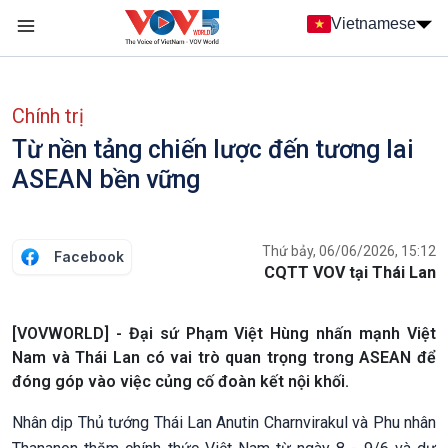
Nhảy đến nội dung
Vietnamese
Main navigation
menu phụ tiếng Việt
Chính trị
Từ nền tảng chiến lược đến tương lai
ASEAN bền vững
Thứ bảy, 06/06/2026, 15:12
Facebook
CQTT VOV tại Thái Lan
[VOVWORLD] - Đại sứ Phạm Việt Hùng nhấn mạnh Việt
Nam và Thái Lan có vai trò quan trọng trong ASEAN để
đóng góp vào việc củng cố đoàn kết nội khối.
Nhân dịp Thủ tướng Thái Lan Anutin Charnvirakul và Phu nhân