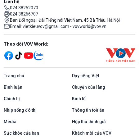
Liên hệ
024 38252070
024 38266707
Ban Đối ngoại, Đài Tiếng nói Việt Nam, 45 Bà Triệu, Hà Nội
Email: vietkieuvov@gmail.com - vovworld@vov.vn
Mạng xã hội
Theo dõi VOV World:
Trang chủ
Dạy tiếng Việt
Bình luận
Chuyện của làng
Chính trị
Kinh tế
Nhịp sống đô thị
Thông tin toà án
Media
Hộp thư thính giả
Sức khỏe của bạn
Khách mời của VOV