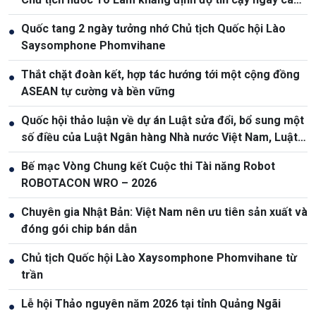
cao giữa Việt Nam và Australia
Quốc tang 2 ngày tưởng nhớ Chủ tịch Quốc hội Lào
●
Saysomphone Phomvihane
Thắt chặt đoàn kết, hợp tác hướng tới một cộng đồng
●
ASEAN tự cường và bền vững
Quốc hội thảo luận về dự án Luật sửa đổi, bổ sung một
●
số điều của Luật Ngân hàng Nhà nước Việt Nam, Luật
Phòng, chống rửa tiền
Bế mạc Vòng Chung kết Cuộc thi Tài năng Robot
●
ROBOTACON WRO – 2026
Chuyên gia Nhật Bản: Việt Nam nên ưu tiên sản xuất và
●
đóng gói chip bán dẫn
Chủ tịch Quốc hội Lào Xaysomphone Phomvihane từ
●
trần
Lễ hội Thảo nguyên năm 2026 tại tỉnh Quảng Ngãi
●