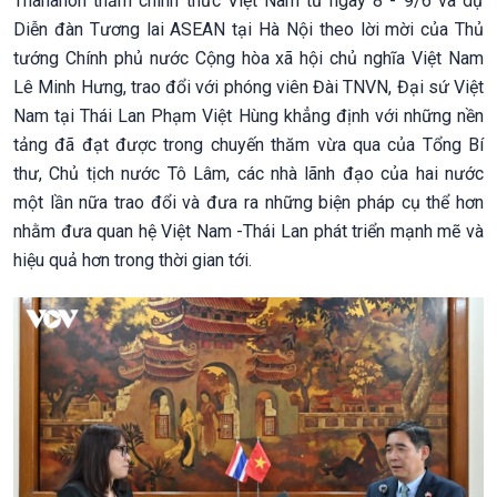
Thananon thăm chính thức Việt Nam từ ngày 8 - 9/6 và dự
Diễn đàn Tương lai ASEAN tại Hà Nội theo lời mời của Thủ
tướng Chính phủ nước Cộng hòa xã hội chủ nghĩa Việt Nam
Lê Minh Hưng, trao đổi với phóng viên Đài TNVN, Đại sứ Việt
Nam tại Thái Lan Phạm Việt Hùng khẳng định với những nền
tảng đã đạt được trong chuyến thăm vừa qua của Tổng Bí
thư, Chủ tịch nước Tô Lâm, các nhà lãnh đạo của hai nước
một lần nữa trao đổi và đưa ra những biện pháp cụ thể hơn
nhằm đưa quan hệ Việt Nam -Thái Lan phát triển mạnh mẽ và
hiệu quả hơn trong thời gian tới.