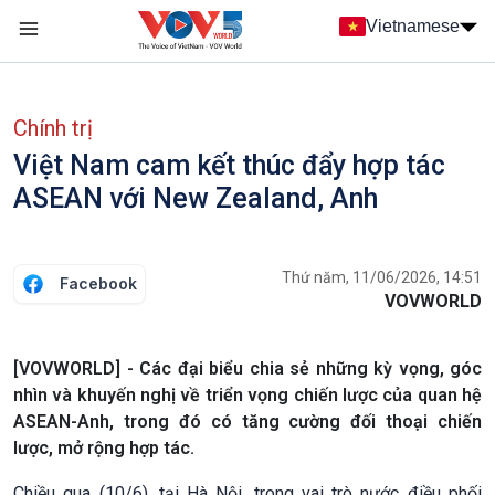
Nhảy đến nội dung
Vietnamese
Main navigation
menu phụ tiếng Việt
Chính trị
Việt Nam cam kết thúc đẩy hợp tác
ASEAN với New Zealand, Anh
Thứ năm, 11/06/2026, 14:51
Facebook
VOVWORLD
[VOVWORLD] - Các đại biểu chia sẻ những kỳ vọng, góc
nhìn và khuyến nghị về triển vọng chiến lược của quan hệ
ASEAN-Anh, trong đó có tăng cường đối thoại chiến
lược, mở rộng hợp tác.
Chiều qua (10/6), tại Hà Nội, trong vai trò nước điều phối