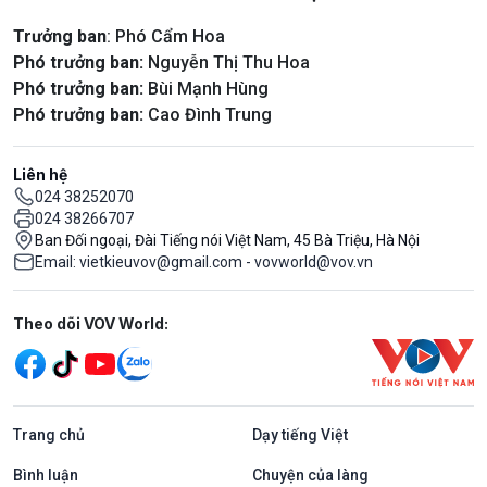
Trưởng ban
: Phó Cẩm Hoa
Phó trưởng ban:
Nguyễn Thị Thu Hoa
Phó trưởng ban:
Bùi Mạnh Hùng
Phó trưởng ban:
Cao Đình Trung
Liên hệ
024 38252070
024 38266707
Ban Đối ngoại, Đài Tiếng nói Việt Nam, 45 Bà Triệu, Hà Nội
Email: vietkieuvov@gmail.com - vovworld@vov.vn
Mạng xã hội
Theo dõi VOV World:
Trang chủ
Dạy tiếng Việt
Bình luận
Chuyện của làng