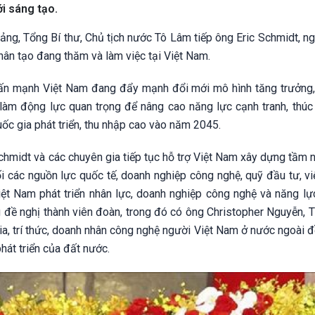
 đổi mới sáng tạo.
ng, Tổng Bí thư, Chủ tịch nước Tô Lâm tiếp ông Eric Schmidt, n
hân tạo đang thăm và làm việc tại Việt Nam.
nhấn mạnh Việt Nam đang đẩy mạnh đổi mới mô hình tăng trưởng,
làm động lực quan trọng để nâng cao năng lực cạnh tranh, thúc
uốc gia phát triển, thu nhập cao vào năm 2045.
chmidt và các chuyên gia tiếp tục hỗ trợ Việt Nam xây dựng tầm n
 nối các nguồn lực quốc tế, doanh nghiệp công nghệ, quỹ đầu tư, v
iệt Nam phát triển nhân lực, doanh nghiệp công nghệ và năng lự
g đề nghị thành viên đoàn, trong đó có ông Christopher Nguyễn, 
gia, trí thức, doanh nhân công nghệ người Việt Nam ở nước ngoài 
hát triển của đất nước.