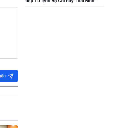
tiếp Tư lệnh Bộ Chỉ huy Thái Bình
Dương Hoa Kỳ Samuel Paparo
uận