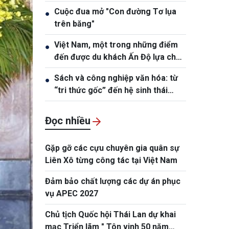
phố Hồ Chí Minh
Cuộc đua mở "Con đường Tơ lụa
●
trên băng"
Việt Nam, một trong những điểm
●
đến được du khách Ấn Độ lựa chọn
nhiều
Sách và công nghiệp văn hóa: từ
●
“tri thức gốc” đến hệ sinh thái
sáng tạo
Đọc nhiều
Gặp gỡ các cựu chuyên gia quân sự
Liên Xô từng công tác tại Việt Nam
Đảm bảo chất lượng các dự án phục
vụ APEC 2027
Chủ tịch Quốc hội Thái Lan dự khai
mạc Triển lãm " Tôn vinh 50 năm