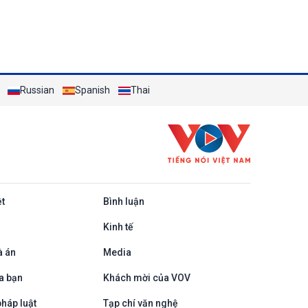
Russian
Spanish
Thai
ệt
Bình luận
Kinh tế
à án
Media
a bạn
Khách mời của VOV
háp luật
Tạp chí văn nghệ