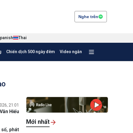
Nghe trên
panish
Thai
g
Chiến dịch 500 ngày đêm
Video ngắn
ạo
026, 21:01
Văn Hiếu
Mới nhất
 số, phát