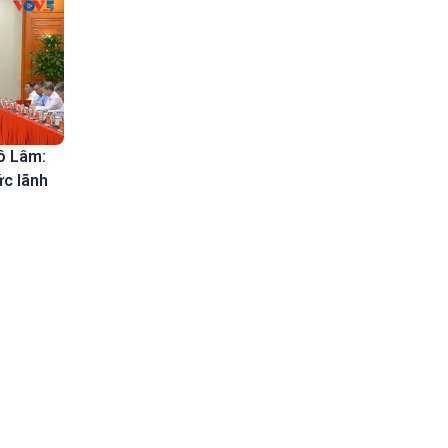
Tô Lâm:
c lãnh