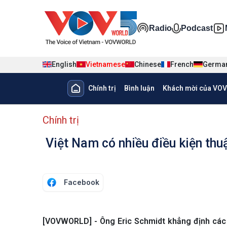
Nhảy đến nội dung
Đa phương ti
Radio
Podcast
English
Vietnamese
Chinese
French
Germa
Main navigation
Chính trị
Bình luận
Khách mời của VOV
menu phụ tiếng Việt
Chính trị
Việt Nam có nhiều điều kiện thuận
Facebook
[VOVWORLD] - Ông Eric Schmidt khẳng định các c