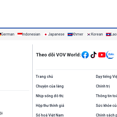
German
Indonesian
Japanese
Khmer
Korean
Lao
Mạng xã hội
Theo dõi VOV World:
Trang chủ
Dạy tiếng Vi
Chuyện của làng
Chính trị
Nhịp sống đô thị
Thông tin to
Hộp thư thính giả
Sức khỏe củ
ội
Số hoá Việt Nam
Chính sách p