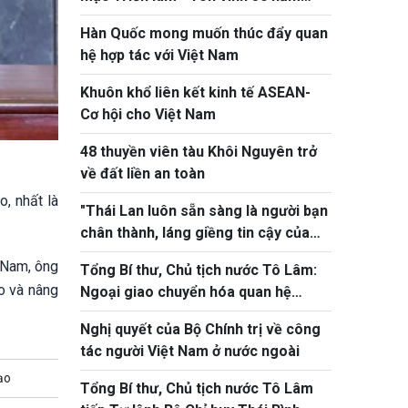
quan hệ ngoại giao Việt Nam - Thái
Hàn Quốc mong muốn thúc đẩy quan
Lan"
hệ hợp tác với Việt Nam
Khuôn khổ liên kết kinh tế ASEAN-
Cơ hội cho Việt Nam
48 thuyền viên tàu Khôi Nguyên trở
về đất liền an toàn
o, nhất là
"Thái Lan luôn sẵn sàng là người bạn
chân thành, láng giềng tin cậy của
Việt Nam"
t Nam, ông
Tổng Bí thư, Chủ tịch nước Tô Lâm:
ạo và nâng
Ngoại giao chuyển hóa quan hệ
thành nguồn lực phát triển thực chất
Nghị quyết của Bộ Chính trị về công
tác người Việt Nam ở nước ngoài
ạo
Tổng Bí thư, Chủ tịch nước Tô Lâm