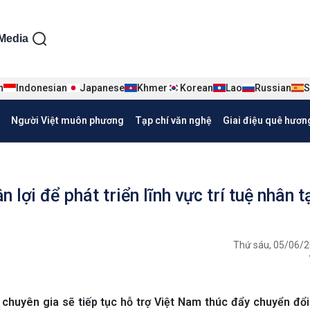
ện tiếng Việt
Media
n
Indonesian
Japanese
Khmer
Korean
Lao
Russian
S
Người Việt muôn phương
Tạp chí văn nghệ
Giai điệu quê hươn
 lợi để phát triển lĩnh vực trí tuệ nhân t
Thứ sáu, 05/06/2
huyên gia sẽ tiếp tục hỗ trợ Việt Nam thúc đẩy chuyển đổi