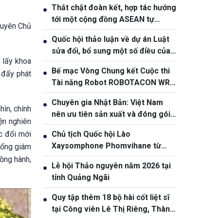
Thắt chặt đoàn kết, hợp tác hướng
●
tới một cộng đồng ASEAN tự
guyên Chủ
cường và bền vững
Quốc hội thảo luận về dự án Luật
●
sửa đổi, bổ sung một số điều của
 lấy khoa
Luật Ngân hàng Nhà nước Việt
Bế mạc Vòng Chung kết Cuộc thi
●
 đẩy phát
Nam, Luật Phòng, chống rửa tiền
Tài năng Robot ROBOTACON WRO
– 2026
Chuyên gia Nhật Bản: Việt Nam
●
hìn, chính
nên ưu tiên sản xuất và đóng gói
iện nghiên
chip bán dẫn
c đổi mới
Chủ tịch Quốc hội Lào
●
Xaysomphone Phomvihane từ
Tổng giám
trần
đồng hành,
Lễ hội Thảo nguyên năm 2026 tại
●
tỉnh Quảng Ngãi
Quy tập thêm 18 bộ hài cốt liệt sĩ
●
tại Công viên Lê Thị Riêng, Thành