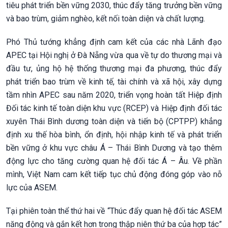
tiêu phát triển bền vững 2030, thúc đẩy tăng trưởng bền vững
và bao trùm, giảm nghèo, kết nối toàn diện và chất lượng.
Phó Thủ tướng khẳng định cam kết của các nhà Lãnh đạo
APEC tại Hội nghị ở Đà Nẵng vừa qua về tự do thương mại và
đầu tư, ủng hộ hệ thống thương mại đa phương, thúc đẩy
phát triển bao trùm về kinh tế, tài chính và xã hội, xây dựng
tầm nhìn APEC sau năm 2020, triển vọng hoàn tất Hiệp định
Đối tác kinh tế toàn diện khu vực (RCEP) và Hiệp định đối tác
xuyên Thái Bình dương toàn diện và tiến bộ (CPTPP) khẳng
định xu thế hòa bình, ổn định, hội nhập kinh tế và phát triển
bền vững ở khu vực châu Á – Thái Bình Dương và tạo thêm
động lực cho tăng cường quan hệ đối tác Á – Âu. Về phần
mình, Việt Nam cam kết tiếp tục chủ động đóng góp vào nỗ
lực của ASEM.
Tại phiên toàn thể thứ hai về “Thúc đẩy quan hệ đối tác ASEM
năng động và gắn kết hơn trong thập niên thứ ba của hợp tác”