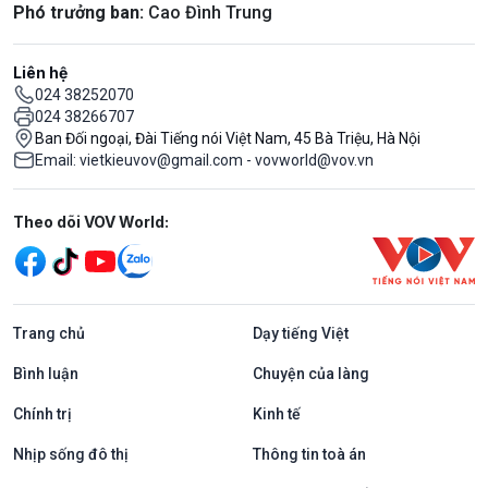
Phó trưởng ban:
Cao Đình Trung
Liên hệ
024 38252070
024 38266707
Ban Đối ngoại, Đài Tiếng nói Việt Nam, 45 Bà Triệu, Hà Nội
Email: vietkieuvov@gmail.com - vovworld@vov.vn
Mạng xã hội
Theo dõi VOV World:
Trang chủ
Dạy tiếng Việt
Bình luận
Chuyện của làng
Chính trị
Kinh tế
Nhịp sống đô thị
Thông tin toà án