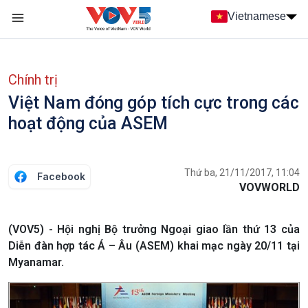
Nhảy đến nội dung
Vietnamese
Main navigation
menu phụ tiếng Việt
Chính trị
Việt Nam đóng góp tích cực trong các
hoạt động của ASEM
Thứ ba, 21/11/2017, 11:04
Facebook
VOVWORLD
(VOV5) - Hội nghị Bộ trưởng Ngoại giao lần thứ 13 của
Diễn đàn hợp tác Á – Âu (ASEM) khai mạc ngày 20/11 tại
Myanamar.