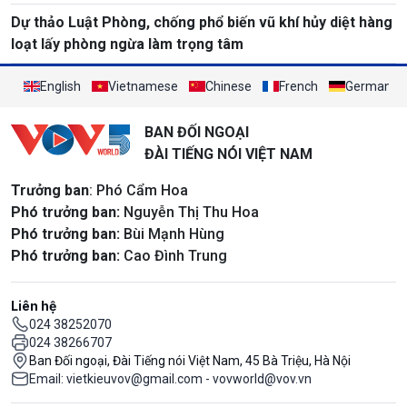
Dự thảo Luật Phòng, chống phổ biến vũ khí hủy diệt hàng
loạt lấy phòng ngừa làm trọng tâm
English
Vietnamese
Chinese
French
German
BAN ĐỐI NGOẠI
ĐÀI TIẾNG NÓI VIỆT NAM
Trưởng ban
: Phó Cẩm Hoa
Phó trưởng ban:
Nguyễn Thị Thu Hoa
Phó trưởng ban:
Bùi Mạnh Hùng
Phó trưởng ban:
Cao Đình Trung
Liên hệ
024 38252070
024 38266707
Ban Đối ngoại, Đài Tiếng nói Việt Nam, 45 Bà Triệu, Hà Nội
Email: vietkieuvov@gmail.com - vovworld@vov.vn