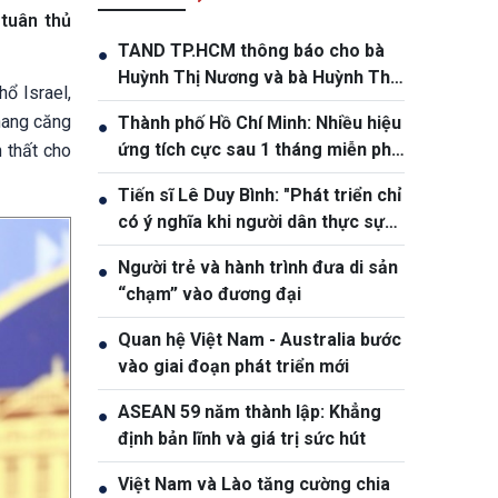
 tuân thủ
TAND TP.HCM thông báo cho bà
●
Huỳnh Thị Nương và bà Huỳnh Thị
ổ Israel,
Lý
hang căng
Thành phố Hồ Chí Minh: Nhiều hiệu
●
ứng tích cực sau 1 tháng miễn phí
 thất cho
xe buýt
Tiến sĩ Lê Duy Bình: "Phát triển chỉ
●
có ý nghĩa khi người dân thực sự
được thụ hưởng"
Người trẻ và hành trình đưa di sản
●
“chạm” vào đương đại
Quan hệ Việt Nam - Australia bước
●
vào giai đoạn phát triển mới
ASEAN 59 năm thành lập: Khẳng
●
định bản lĩnh và giá trị sức hút
Việt Nam và Lào tăng cường chia
●