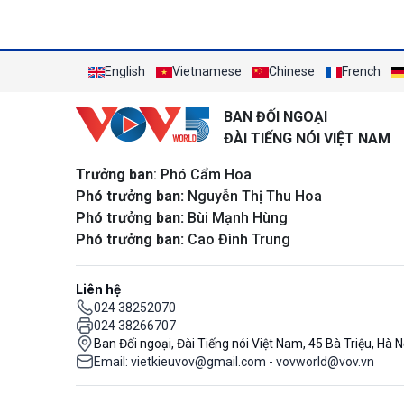
English
Vietnamese
Chinese
French
BAN ĐỐI NGOẠI
ĐÀI TIẾNG NÓI VIỆT NAM
Trưởng ban
: Phó Cẩm Hoa
Phó trưởng ban:
Nguyễn Thị Thu Hoa
Phó trưởng ban:
Bùi Mạnh Hùng
Phó trưởng ban:
Cao Đình Trung
Liên hệ
024 38252070
024 38266707
Ban Đối ngoại, Đài Tiếng nói Việt Nam, 45 Bà Triệu, Hà N
Email: vietkieuvov@gmail.com - vovworld@vov.vn