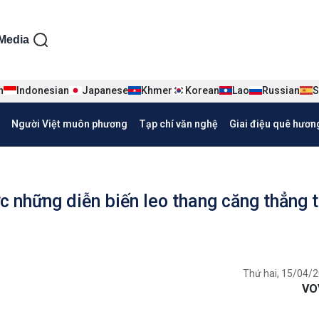
ện tiếng Việt
Media
n
Indonesian
Japanese
Khmer
Korean
Lao
Russian
S
Người Việt muôn phương
Tạp chí văn nghệ
Giai điệu quê hươn
c những diễn biến leo thang căng thẳng t
Thứ hai, 15/04/2
VO