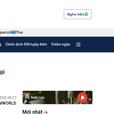
Nghe trên
panish
Thai
g
Chiến dịch 500 ngày đêm
Video ngắn
ại
024, 08:27
VWORLD
Mới nhất