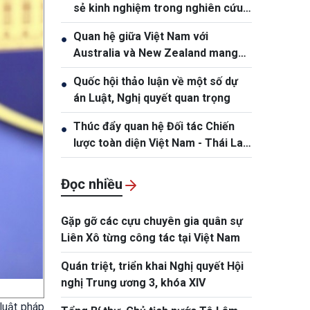
sẻ kinh nghiệm trong nghiên cứu
khoa học, lý luận và thực tiễn
Quan hệ giữa Việt Nam với
●
Australia và New Zealand mang
lại lợi ích cho các bên
Quốc hội thảo luận về một số dự
●
án Luật, Nghị quyết quan trọng
Thúc đẩy quan hệ Đối tác Chiến
●
lược toàn diện Việt Nam - Thái Lan
ngày càng thực chất và hiệu quả
Đọc nhiều
Gặp gỡ các cựu chuyên gia quân sự
Liên Xô từng công tác tại Việt Nam
Quán triệt, triển khai Nghị quyết Hội
nghị Trung ương 3, khóa XIV
luật pháp