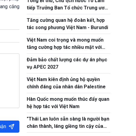
Tổng Bí thư, Chủ tịch nước Tô Lâm
hang căng
tiếp Trưởng Ban Tổ chức Trung ương
Đảng Nhân dân Cách mạng Lào
Tăng cường quan hệ đoàn kết, hợp
tác song phương Việt Nam - Burundi
Việt Nam coi trọng và mong muốn
tăng cường hợp tác nhiều mặt với
Litva
Đảm bảo chất lượng các dự án phục
vụ APEC 2027
Việt Nam kiên định ủng hộ quyền
chính đáng của nhân dân Palestine
Hàn Quốc mong muốn thúc đẩy quan
hệ hợp tác với Việt Nam
"Thái Lan luôn sẵn sàng là người bạn
chân thành, láng giềng tin cậy của
uận
Việt Nam"