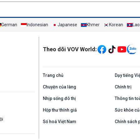
German
Indonesian
Japanese
Khmer
Korean
Lao
Mạng xã hội
Theo dõi VOV World:
Trang chủ
Dạy tiếng Vi
Chuyện của làng
Chính trị
Nhịp sống đô thị
Thông tin to
Hộp thư thính giả
Sức khỏe củ
ội
Số hoá Việt Nam
Chính sách p