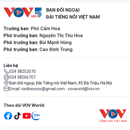
BAN ĐỐI NGOẠI
ĐÀI TIẾNG NÓI VIỆT NAM
Trưởng ban
: Phó Cẩm Hoa
Phó trưởng ban:
Nguyễn Thị Thu Hoa
Phó trưởng ban:
Bùi Mạnh Hùng
Phó trưởng ban:
Cao Đình Trung
Liên hệ
024 38252070
024 38266707
Ban Đối ngoại, Đài Tiếng nói Việt Nam, 45 Bà Triệu, Hà Nội
Email: vietkieuvov@gmail.com - vovworld@vov.vn
Mạng xã hội
Theo dõi VOV World: