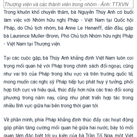
Thượng viện và các thành viên trong nhóm - Ảnh: TTXVN
Trong khuôn khổ chuyến thăm, bà Nguyễn Thúy Anh có buổi
làm việc với Nhóm hữu nghị Pháp - Việt Nam tại Quốc hội
Pháp, do Chủ tịch nhóm, bà Anne Le Henanff, dẫn đầu; gặp
bà Laurence Muller-Bronn, Phó Chủ tịch Nhóm hữu nghị Pháp
- Việt Nam tại Thượng viện.
Tại các cuộc gặp, bà Thúy Anh khẳng định Việt Nam luôn coi
trọng mối quan hệ với Pháp trong chính sách đối ngoại, cũng
như vai trò của Pháp trong khu vực và trên trường quốc tế;
mong muốn các nghị sỹ Pháp tiếp tục phát huy ý tưởng, phối
hợp tích cực và hiệu quả, thúc đẩy hơn nữa các trao đổi song
phương trong năm nay, cũng như phát triển hợp tác trong
nhiều lĩnh vực giữa hai bên trong thời gian tới.
Về phần mình, phía Pháp khẳng định thúc đẩy các hoạt động
góp phần tăng cường mối quan hệ giữa hai nước; bày tỏ mối
quan tâm đặc biệt tới vụ kiện của bà Trần Tố Nga, một Việt