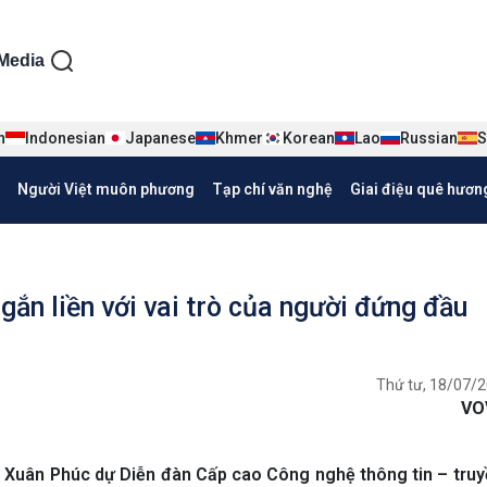
ện tiếng Việt
Media
n
Indonesian
Japanese
Khmer
Korean
Lao
Russian
S
Người Việt muôn phương
Tạp chí văn nghệ
Giai điệu quê hươn
gắn liền với vai trò của người đứng đầu
Thứ tư, 18/07/2
VO
 Xuân Phúc dự Diễn đàn Cấp cao Công nghệ thông tin – tru