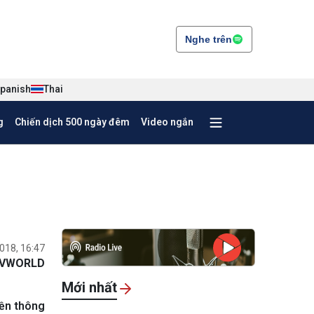
Nghe trên
panish
Thai
g
Chiến dịch 500 ngày đêm
Video ngắn
018, 16:47
VWORLD
Mới nhất
yền thông