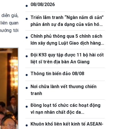
08/08/2026
●
 diễn giả,
Triển lãm tranh “Ngàn năm di sản”
●
liên quan
phản ánh sự đa dạng của văn hóa
hướng tới
Việt Nam
Chính phủ thông qua 5 chính sách
●
lớn xây dựng Luật Giao dịch hàng
hóa phái sinh
Đội K93 quy tập được 11 bộ hài cốt
●
liệt sĩ trên địa bàn An Giang
Thông tin biển đảo 08/08
●
Nơi chữa lành vết thương chiến
●
tranh
Đồng loạt tổ chức các hoạt động
●
vì nạn nhân chất độc da
cam/dioxin
Khuôn khổ liên kết kinh tế ASEAN-
●