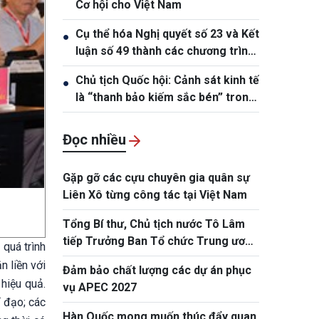
Cơ hội cho Việt Nam
Cụ thể hóa Nghị quyết số 23 và Kết
●
luận số 49 thành các chương trình
hành động cụ thể
Chủ tịch Quốc hội: Cảnh sát kinh tế
●
là “thanh bảo kiếm sắc bén” trong
đấu tranh phòng, chống tội phạm
Đọc nhiều
Gặp gỡ các cựu chuyên gia quân sự
Liên Xô từng công tác tại Việt Nam
Tổng Bí thư, Chủ tịch nước Tô Lâm
tiếp Trưởng Ban Tổ chức Trung ương
quá trình
Đảng Nhân dân Cách mạng Lào
n liền với
Đảm bảo chất lượng các dự án phục
hiệu quả.
vụ APEC 2027
ỉ đạo; các
Hàn Quốc mong muốn thúc đẩy quan