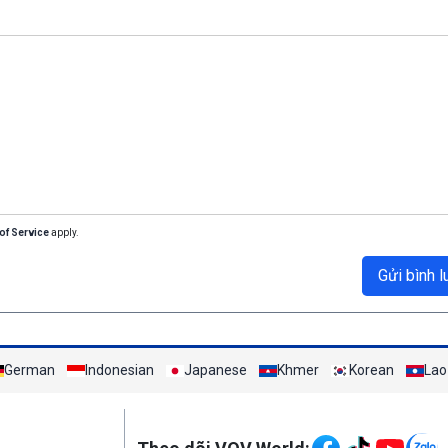
of Service
apply.
Gửi bình l
German
Indonesian
Japanese
Khmer
Korean
Lao
Mạng xã hội