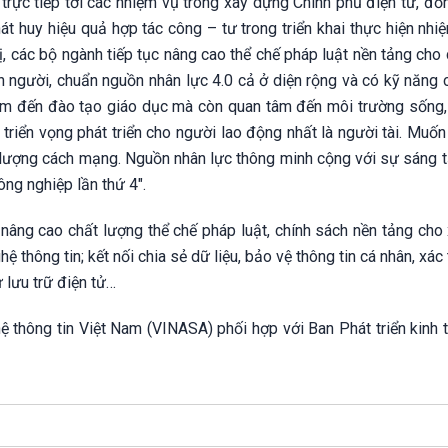
 trực tiếp tới các nhiệm vụ trong xây dựng Chính phủ điện tử, đồ
t huy hiệu quả hợp tác công – tư trong triển khai thực hiện nhi
ị, các bộ ngành tiếp tục nâng cao thể chế pháp luật nền tảng cho
on người, chuẩn nguồn nhân lực 4.0 cả ở diện rộng và có kỹ năng 
 tâm đến đào tạo giáo dục mà còn quan tâm đến môi trường sống, 
triển vọng phát triển cho người lao động nhất là người tài. Muố
 lượng cách mạng. Nguồn nhân lực thông minh cộng với sự sáng t
ông nghiệp lần thứ 4".
nâng cao chất lượng thể chế pháp luật, chính sách nền tảng cho
 thông tin; kết nối chia sẻ dữ liệu, bảo vệ thông tin cá nhân, xác
ư lưu trữ điện tử…
thông tin Việt Nam (VINASA) phối hợp với Ban Phát triển kinh t