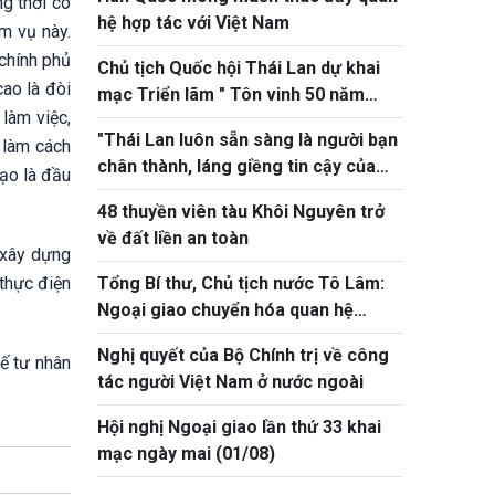
ng thời có
hệ hợp tác với Việt Nam
ệm vụ này.
 chính phủ
Chủ tịch Quốc hội Thái Lan dự khai
cao là đòi
mạc Triển lãm " Tôn vinh 50 năm
làm việc,
quan hệ ngoại giao Việt Nam - Thái
"Thái Lan luôn sẵn sàng là người bạn
n làm cách
Lan"
chân thành, láng giềng tin cậy của
ạo là đầu
Việt Nam"
48 thuyền viên tàu Khôi Nguyên trở
về đất liền an toàn
 xây dựng
 thực điện
Tổng Bí thư, Chủ tịch nước Tô Lâm:
Ngoại giao chuyển hóa quan hệ
thành nguồn lực phát triển thực chất
Nghị quyết của Bộ Chính trị về công
ế tư nhân
tác người Việt Nam ở nước ngoài
Hội nghị Ngoại giao lần thứ 33 khai
mạc ngày mai (01/08)