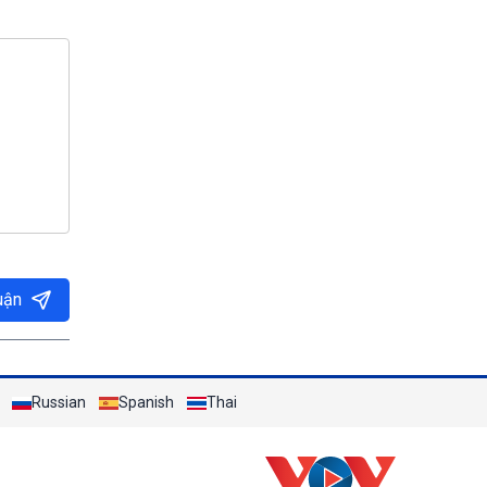
uận
Russian
Spanish
Thai