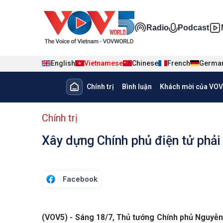
Nhảy đến nội dung
Đa phương ti
Radio
Podcast
English
Vietnamese
Chinese
French
Germa
Main navigation
Chính trị
Bình luận
Khách mời của VOV
menu phụ tiếng Việt
Chính trị
Xây dựng Chính phủ điện tử phải 
Facebook
(VOV5) - Sáng 18/7, Thủ tướng Chính phủ Nguyễn