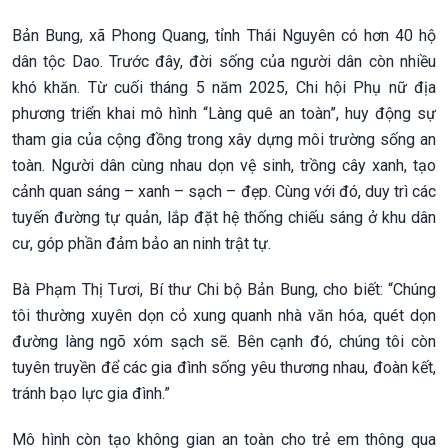
Bản Bung, xã Phong Quang, tỉnh Thái Nguyên có hơn 40 hộ
dân tộc Dao. Trước đây, đời sống của người dân còn nhiều
khó khăn. Từ cuối tháng 5 năm 2025, Chi hội Phụ nữ địa
phương triển khai mô hình “Làng quê an toàn”, huy động sự
tham gia của cộng đồng trong xây dựng môi trường sống an
toàn. Người dân cùng nhau dọn vệ sinh, trồng cây xanh, tạo
cảnh quan sáng – xanh – sạch – đẹp. Cùng với đó, duy trì các
tuyến đường tự quản, lắp đặt hệ thống chiếu sáng ở khu dân
cư, góp phần đảm bảo an ninh trật tự.
Bà Phạm Thị Tươi, Bí thư Chi bộ Bản Bung, cho biết: “Chúng
tôi thường xuyên dọn cỏ xung quanh nhà văn hóa, quét dọn
đường làng ngõ xóm sạch sẽ. Bên cạnh đó, chúng tôi còn
tuyên truyền để các gia đình sống yêu thương nhau, đoàn kết,
tránh bạo lực gia đình.”
Mô hình còn tạo không gian an toàn cho trẻ em thông qua