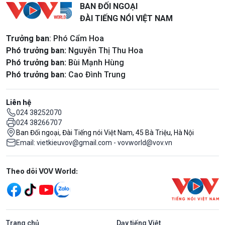
BAN ĐỐI NGOẠI
ĐÀI TIẾNG NÓI VIỆT NAM
Trưởng ban
: Phó Cẩm Hoa
Phó trưởng ban:
Nguyễn Thị Thu Hoa
Phó trưởng ban:
Bùi Mạnh Hùng
Phó trưởng ban:
Cao Đình Trung
Liên hệ
024 38252070
024 38266707
Ban Đối ngoại, Đài Tiếng nói Việt Nam, 45 Bà Triệu, Hà Nội
Email: vietkieuvov@gmail.com - vovworld@vov.vn
Mạng xã hội
Theo dõi VOV World:
Trang chủ
Dạy tiếng Việt