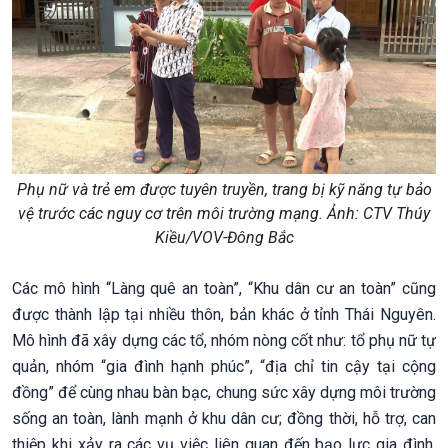
Phụ nữ và trẻ em được tuyên truyền, trang bị kỹ năng tự bảo
vệ trước các nguy cơ trên môi trường mạng. Ảnh: CTV Thúy
Kiều/VOV-Đông Bắc
Các mô hình “Làng quê an toàn”, “Khu dân cư an toàn” cũng
được thành lập tại nhiều thôn, bản khác ở tỉnh Thái Nguyên.
Mô hình đã xây dựng các tổ, nhóm nòng cốt như: tổ phụ nữ tự
quản, nhóm “gia đình hạnh phúc”, “địa chỉ tin cậy tại cộng
đồng” để cùng nhau bàn bạc, chung sức xây dựng môi trường
sống an toàn, lành mạnh ở khu dân cư; đồng thời, hỗ trợ, can
thiệp khi xảy ra các vụ việc liên quan đến bạo lực gia đình,