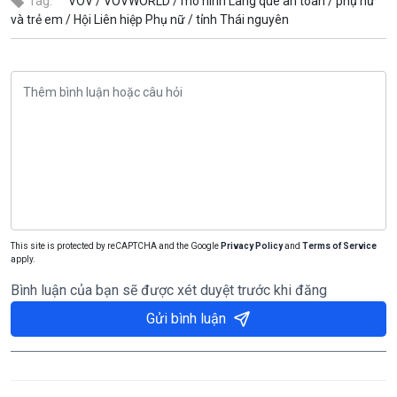
Tag:
VOV /
VOVWORLD /
mô hình Làng quê an toàn /
phụ nữ
và trẻ em /
Hội Liên hiệp Phụ nữ /
tỉnh Thái nguyên
This site is protected by reCAPTCHA and the Google
Privacy Policy
and
Terms of Service
apply.
Bình luận của bạn sẽ được xét duyệt trước khi đăng
Gửi bình luận