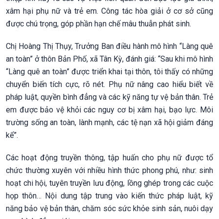
xâm hại phụ nữ và trẻ em. Công tác hòa giải ở cơ sở cũng
được chú trọng, góp phần hạn chế mâu thuẫn phát sinh.
Chị Hoàng Thị Thụy, Trưởng Ban điều hành mô hình “Làng quê
an toàn” ở thôn Bản Phố, xã Tân Kỳ, đánh giá: “Sau khi mô hình
“Làng quê an toàn” được triển khai tại thôn, tôi thấy có những
chuyển biến tích cực, rõ nét. Phụ nữ nâng cao hiểu biết về
pháp luật, quyền bình đẳng và các kỹ năng tự vệ bản thân. Trẻ
em được bảo vệ khỏi các nguy cơ bị xâm hại, bạo lực. Môi
trường sống an toàn, lành mạnh, các tệ nạn xã hội giảm đáng
kể”.
Các hoạt động truyền thông, tập huấn cho phụ nữ được tổ
chức thường xuyên với nhiều hình thức phong phú, như: sinh
hoạt chi hội, tuyên truyền lưu động, lồng ghép trong các cuộc
họp thôn… Nội dung tập trung vào kiến thức pháp luật, kỹ
năng bảo vệ bản thân, chăm sóc sức khỏe sinh sản, nuôi dạy