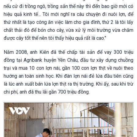
nếu cứ đi trồng ngô, trồng sắn thế này thì đến bao giờ mới có
hiệu quả kinh tế… Tôi mới nghĩ ra câu chuyện đi nuôi lợn, để
thứ nhất là tạo công ăn việc làm cho gia đình, thứ 2 là tôi lấy
chất thải đó để bón cho cây, vừa xử lý môi trường vừa chăm
được cây tốt thế nên tôi thấy hiệu quả rất là cao."
Năm 2008, anh Kiên đã thế chấp tài sản để vay 300 triệu
đồng tại Agribank huyện Yên Châu, đầu tư xây dựng chuồng
trại và mua 10 con lợn nái, gần 100 con lợn thịt về nuôi theo
hướng an toàn sinh học. Khi đàn lợn nái đẻ lứa đầu tiên cũng
là lúc anh xuất bán lứa lợn thịt ra thị trường. Khi ấy, sau khi trừ
chi phí, anh đã thu lãi gần 700 triệu đồng.