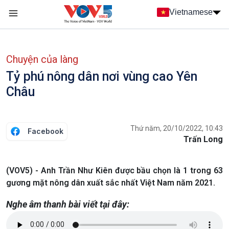
Nhảy đến nội dung
Vietnamese
Main navigation
menu phụ tiếng Việt
Chuyện của làng
Tỷ phú nông dân nơi vùng cao Yên
Châu
Thứ năm, 20/10/2022, 10:43
Facebook
Trấn Long
(VOV5) - Anh Trần Như Kiên được bầu chọn là 1 trong 63
gương mặt nông dân xuất sắc nhất Việt Nam năm 2021.
Nghe âm thanh bài viết tại đây: