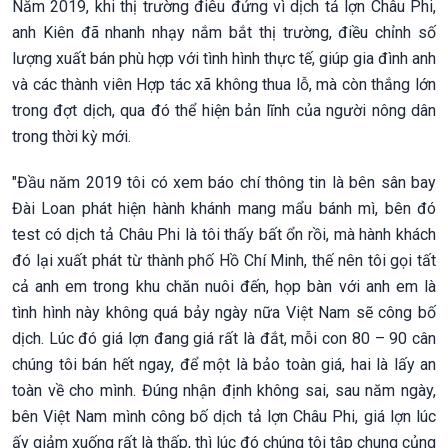
Năm 2019, khi thị trường điêu đứng vì dịch tả lợn Châu Phi,
anh Kiên đã nhanh nhạy nắm bắt thị trường, điều chỉnh số
lượng xuất bán phù hợp với tình hình thực tế, giúp gia đình anh
và các thành viên Hợp tác xã không thua lỗ, mà còn thắng lớn
trong đợt dịch, qua đó thể hiện bản lĩnh của người nông dân
trong thời kỳ mới.
"Đầu năm 2019 tôi có xem báo chí thông tin là bên sân bay
Đài Loan phát hiện hành khánh mang mẩu bánh mì, bên đó
test có dịch tả Châu Phi là tôi thấy bất ổn rồi, mà hành khách
đó lại xuất phát từ thành phố Hồ Chí Minh, thế nên tôi gọi tất
cả anh em trong khu chăn nuôi đến, họp bàn với anh em là
tình hình này không quá bảy ngày nữa Việt Nam sẽ công bố
dịch. Lúc đó giá lợn đang giá rất là đắt, mỗi con 80 – 90 cân
chúng tôi bán hết ngay, để một là bảo toàn giá, hai là lấy an
toàn về cho mình. Đúng nhận định không sai, sau năm ngày,
bên Việt Nam mình công bố dịch tả lợn Châu Phi, giá lợn lúc
ấy giảm xuống rất là thấp, thì lúc đó chúng tôi tập chung củng