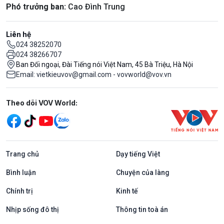
Phó trưởng ban:
Cao Đình Trung
Liên hệ
024 38252070
024 38266707
Ban Đối ngoại, Đài Tiếng nói Việt Nam, 45 Bà Triệu, Hà Nội
Email: vietkieuvov@gmail.com - vovworld@vov.vn
Mạng xã hội
Theo dõi VOV World:
Trang chủ
Dạy tiếng Việt
Bình luận
Chuyện của làng
Chính trị
Kinh tế
Nhịp sống đô thị
Thông tin toà án