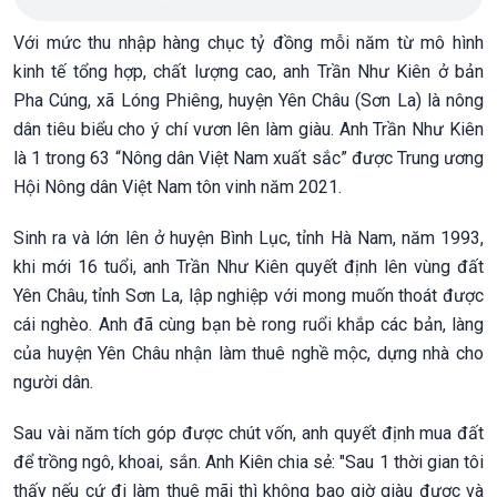
Với mức thu nhập hàng chục tỷ đồng mỗi năm từ mô hình
kinh tế tổng hợp, chất lượng cao, anh Trần Như Kiên ở bản
Pha Cúng, xã Lóng Phiêng, huyện Yên Châu (Sơn La) là nông
dân tiêu biểu cho ý chí vươn lên làm giàu. Anh Trần Như Kiên
là 1 trong 63 “Nông dân Việt Nam xuất sắc” được Trung ương
Hội Nông dân Việt Nam tôn vinh năm 2021.
Sinh ra và lớn lên ở huyện Bình Lục, tỉnh Hà Nam, năm 1993,
khi mới 16 tuổi, anh Trần Như Kiên quyết định lên vùng đất
Yên Châu, tỉnh Sơn La, lập nghiệp với mong muốn thoát được
cái nghèo. Anh đã cùng bạn bè rong ruổi khắp các bản, làng
của huyện Yên Châu nhận làm thuê nghề mộc, dựng nhà cho
người dân.
Sau vài năm tích góp được chút vốn, anh quyết định mua đất
để trồng ngô, khoai, sắn. Anh Kiên chia sẻ: "Sau 1 thời gian tôi
thấy nếu cứ đi làm thuê mãi thì không bao giờ giàu được và