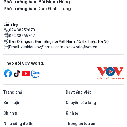
Phó trưởng ban:
Bùi Mạnh Hùng
Phó trưởng ban:
Cao Đình Trung
Liên hệ
024 38252070
024 38266707
Ban Đối ngoại, Đài Tiếng nói Việt Nam, 45 Bà Triệu, Hà Nội
Email: vietkieuvov@gmail.com - vovworld@vov.vn
Mạng xã hội
Theo dõi VOV World:
Trang chủ
Dạy tiếng Việt
Bình luận
Chuyện của làng
Chính trị
Kinh tế
Nhịp sống đô thị
Thông tin toà án