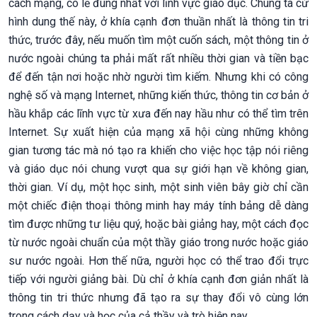
cách mạng, có lẽ đúng nhất với lĩnh vực giáo dục. Chúng ta cứ
hình dung thế này, ở khía cạnh đơn thuần nhất là thông tin tri
thức, trước đây, nếu muốn tìm một cuốn sách, một thông tin ở
nước ngoài chúng ta phải mất rất nhiều thời gian và tiền bạc
để đến tận nơi hoặc nhờ người tìm kiếm. Nhưng khi có công
nghệ số và mạng Internet, những kiến thức, thông tin cơ bản ở
hầu khắp các lĩnh vực từ xưa đến nay hầu như có thể tìm trên
Internet. Sự xuất hiện của mạng xã hội cùng những không
gian tương tác mà nó tạo ra khiến cho việc học tập nói riêng
và giáo dục nói chung vượt qua sự giới hạn về không gian,
thời gian. Ví dụ, một học sinh, một sinh viên bây giờ chỉ cần
một chiếc điện thoại thông minh hay máy tính bảng dễ dàng
tìm được những tư liệu quý, hoặc bài giảng hay, một cách đọc
từ nước ngoài chuẩn của một thầy giáo trong nước hoặc giáo
sư nước ngoài. Hơn thế nữa, người học có thể trao đổi trực
tiếp với người giảng bài. Dù chỉ ở khía cạnh đơn giản nhất là
thông tin tri thức nhưng đã tạo ra sự thay đổi vô cùng lớn
trong cách dạy và học của cả thầy và trò hiện nay.