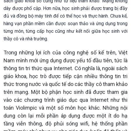
sách giáo khoa số cũng như tư liệu tham khảo. Mạng không
dây được phổ cập. Hơn nữa, học sinh phải được trang bị đầy
đủ và đồng bộ máy tính để có thể học và thực hành. Chưa kể,
hàng vạn phần mềm cần được soạn thảo và ứng dụng trong
từng môn, từng cấp học cũng như kết nối giữa học sinh với
thầy cô và nhà trường.
Trong những lợi ích của công nghệ số kể trên, Việt
Nam mình mới ứng dụng được yếu tố đầu tiên, tức là
thông tin tri thức qua Internet. Có nghĩa là, ngoài sách
giáo khoa, học trò được tiếp cận nhiều thông tin tri
thức trong nước và quốc tế do các thầy cô tham khảo
trên mạng. Một bộ phận học sinh đã được tham gia
vào các chương trình giáo dục qua Internet như thi
toán Violimpic và một số môn học khác. Những nội
dung còn lại mỗi phần áp dụng được một ít do hạ
tầng viễn thông, độ phủi sóng wifi, hệ thống phần