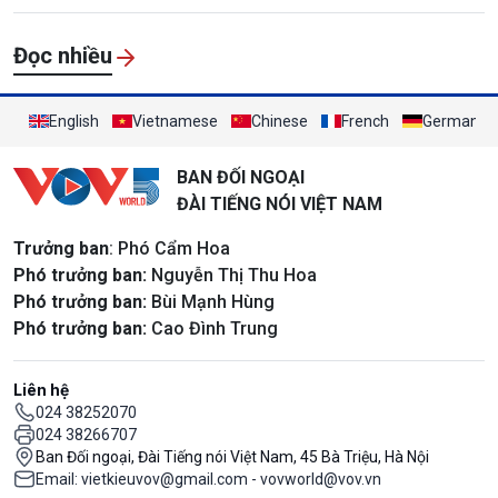
Đọc nhiều
English
Vietnamese
Chinese
French
German
BAN ĐỐI NGOẠI
ĐÀI TIẾNG NÓI VIỆT NAM
Trưởng ban
: Phó Cẩm Hoa
Phó trưởng ban:
Nguyễn Thị Thu Hoa
Phó trưởng ban:
Bùi Mạnh Hùng
Phó trưởng ban:
Cao Đình Trung
Liên hệ
024 38252070
024 38266707
Ban Đối ngoại, Đài Tiếng nói Việt Nam, 45 Bà Triệu, Hà Nội
Email: vietkieuvov@gmail.com - vovworld@vov.vn