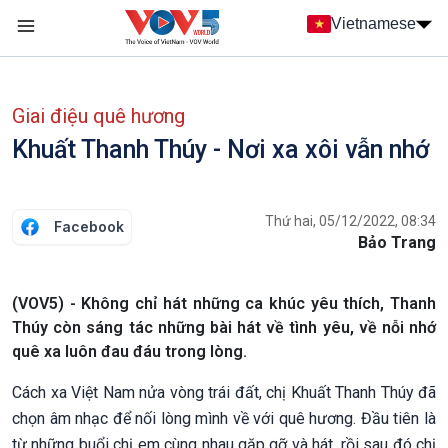
Nhảy đến nội dung
Vietnamese
Main navigation
menu phụ tiếng Việt
Giai điệu quê hương
Khuất Thanh Thúy - Nơi xa xôi vẫn nhớ
Thứ hai, 05/12/2022, 08:34
Facebook
Bảo Trang
(VOV5) - Không chỉ hát những ca khúc yêu thích, Thanh
Thúy còn sáng tác những bài hát về tình yêu, về nỗi nhớ
quê xa luôn đau đáu trong lòng.
Cách xa Việt Nam nửa vòng trái đất, chị Khuất Thanh Thúy đã
chọn âm nhạc để nối lòng mình về với quê hương. Đầu tiên là
từ những buổi chị em cùng nhau gặp gỡ và hát, rồi sau đó chị