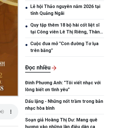
trần
Lễ hội Thảo nguyên năm 2026 tại
●
tỉnh Quảng Ngãi
Quy tập thêm 18 bộ hài cốt liệt sĩ
●
tại Công viên Lê Thị Riêng, Thành
phố Hồ Chí Minh
Cuộc đua mở "Con đường Tơ lụa
●
trên băng"
Đọc nhiều
Đinh Phương Anh: "Tôi viết nhạc với
lòng biết ơn tình yêu"
Dấu lặng - Những nốt trầm trong bản
nhạc hòa bình
Soạn giả Hoàng Thị Dư: Mang quê
hương vào những làn điệu dân ca