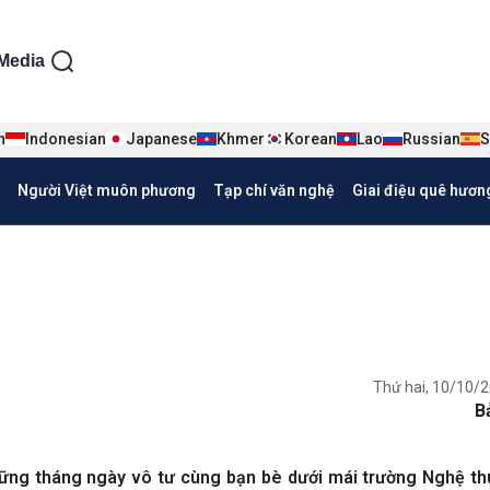
ện tiếng Việt
Media
n
Indonesian
Japanese
Khmer
Korean
Lao
Russian
S
Người Việt muôn phương
Tạp chí văn nghệ
Giai điệu quê hươn
Thứ hai, 10/10/2
B
hững tháng ngày vô tư cùng bạn bè dưới mái trường Nghệ t