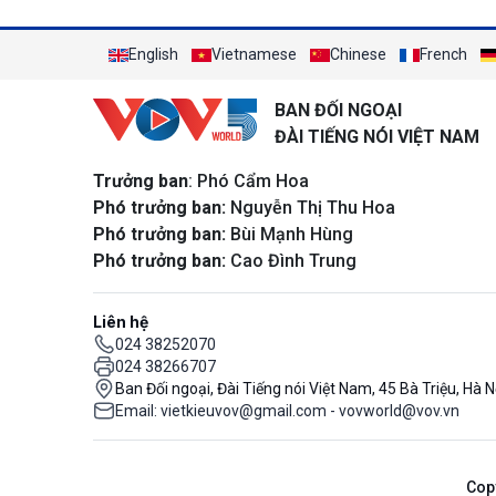
English
Vietnamese
Chinese
French
BAN ĐỐI NGOẠI
ĐÀI TIẾNG NÓI VIỆT NAM
Trưởng ban
: Phó Cẩm Hoa
Phó trưởng ban:
Nguyễn Thị Thu Hoa
Phó trưởng ban:
Bùi Mạnh Hùng
Phó trưởng ban:
Cao Đình Trung
Liên hệ
024 38252070
024 38266707
Ban Đối ngoại, Đài Tiếng nói Việt Nam, 45 Bà Triệu, Hà N
Email: vietkieuvov@gmail.com - vovworld@vov.vn
Cop