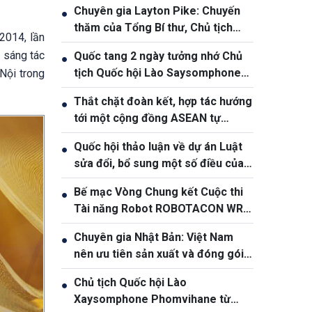
Chuyên gia Layton Pike: Chuyến
●
thăm của Tổng Bí thư, Chủ tịch
2014, lần
nước Tô Lâm khẳng định độ tin
 sáng tác
Quốc tang 2 ngày tưởng nhớ Chủ
●
cậy ngày càng cao giữa Việt Nam
tịch Quốc hội Lào Saysomphone
Nội trong
và Australia
Phomvihane
Thắt chặt đoàn kết, hợp tác hướng
●
tới một cộng đồng ASEAN tự
cường và bền vững
Quốc hội thảo luận về dự án Luật
●
sửa đổi, bổ sung một số điều của
Luật Ngân hàng Nhà nước Việt
Bế mạc Vòng Chung kết Cuộc thi
●
Nam, Luật Phòng, chống rửa tiền
Tài năng Robot ROBOTACON WRO
– 2026
Chuyên gia Nhật Bản: Việt Nam
●
nên ưu tiên sản xuất và đóng gói
chip bán dẫn
Chủ tịch Quốc hội Lào
●
Xaysomphone Phomvihane từ