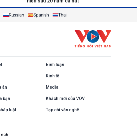
hiến sau 20 năm ca hát
Russian
Spanish
Thai
ệt
Bình luận
Kinh tế
à án
Media
a bạn
Khách mời của VOV
háp luật
Tạp chí văn nghệ
Tech