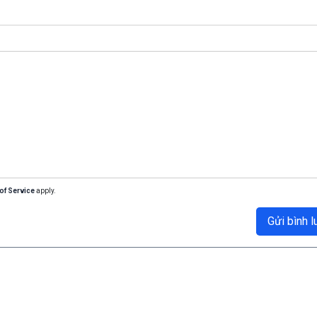
of Service
apply.
Gửi bình l