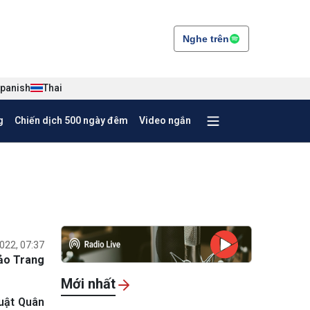
Nghe trên
panish
Thai
g
Chiến dịch 500 ngày đêm
Video ngắn
022, 07:37
ảo Trang
Mới nhất
huật Quân