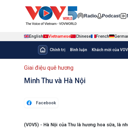
Nhảy đến nội dung
Đa phương ti
Radio
Podcast
English
Vietnamese
Chinese
French
Germa
Main navigation
Chính trị
Bình luận
Khách mời của VOV
menu phụ tiếng Việt
Giai điệu quê hương
Minh Thu và Hà Nội
Facebook
(VOV5) - Hà Nội của Thu là hương hoa sữa, là n