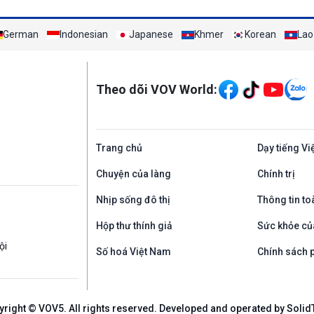
German
Indonesian
Japanese
Khmer
Korean
Lao
Mạng xã hội
Theo dõi VOV World:
Trang chủ
Dạy tiếng Vi
Chuyện của làng
Chính trị
Nhịp sống đô thị
Thông tin to
Hộp thư thính giả
Sức khỏe củ
ội
Số hoá Việt Nam
Chính sách p
yright © VOV5. All rights reserved. Developed and operated by Solid