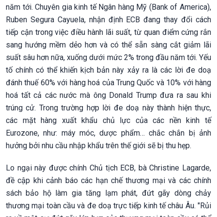
năm tới. Chuyên gia kinh tế Ngân hàng Mỹ (Bank of America),
Ruben Segura Cayuela, nhận định ECB đang thay đổi cách
tiếp cận trong việc điều hành lãi suất, từ quan điểm cứng rắn
sang hướng mềm dẻo hơn và có thể sẵn sàng cắt giảm lãi
suất sâu hơn nữa, xuống dưới mức 2% trong đầu năm tới. Yếu
tố chính có thể khiến kịch bản này xảy ra là các lời đe doạ
đánh thuế 60% với hàng hoá của Trung Quốc và 10% với hàng
hoá tất cả các nước mà ông Donald Trump đưa ra sau khi
trúng cử. Trong trường hợp lời đe doạ này thành hiện thực,
các mặt hàng xuất khẩu chủ lực của các nền kinh tế
Eurozone, như: máy móc, dược phẩm… chắc chắn bị ảnh
hưởng bởi nhu cầu nhập khẩu trên thế giới sẽ bị thu hẹp.
Lo ngại này được chính Chủ tịch ECB, bà Christine Lagarde,
đề cập khi cảnh báo các hạn chế thương mại và các chính
sách bảo hộ làm gia tăng lạm phát, đứt gãy dòng chảy
thương mại toàn cầu và đe doạ trực tiếp kinh tế châu Âu. "Rủi