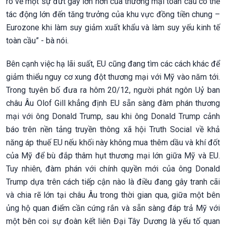
ro về một sự đứt gãy lớn hơn của thương mại toàn cầu có thể
tác động lớn đến tăng trưởng của khu vực đồng tiền chung –
Eurozone khi làm suy giảm xuất khẩu và làm suy yếu kinh tế
toàn cầu” - bà nói.
Bên cạnh việc hạ lãi suất, EU cũng đang tìm các cách khác để
giảm thiểu nguy cơ xung đột thương mại với Mỹ vào năm tới.
Trong tuyên bố đưa ra hôm 20/12, người phát ngôn Uỷ ban
châu Âu Olof Gill khẳng định EU sẵn sàng đàm phán thương
mại với ông Donald Trump, sau khi ông Donald Trump cảnh
báo trên nền tảng truyền thông xã hội Truth Social về khả
năng áp thuế EU nếu khối này không mua thêm dầu và khí đốt
của Mỹ để bù đắp thâm hụt thương mại lớn giữa Mỹ và EU.
Tuy nhiên, đàm phán với chính quyền mới của ông Donald
Trump dựa trên cách tiếp cận nào là điều đang gây tranh cãi
và chia rẽ lớn tại châu Âu trong thời gian qua, giữa một bên
ủng hộ quan điểm cần cứng rắn và sẵn sàng đáp trả Mỹ với
một bên coi sự đoàn kết liên Đại Tây Dương là yếu tố quan