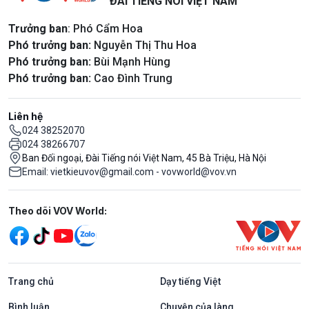
ĐÀI TIẾNG NÓI VIỆT NAM
Trưởng ban
: Phó Cẩm Hoa
Phó trưởng ban:
Nguyễn Thị Thu Hoa
Phó trưởng ban:
Bùi Mạnh Hùng
Phó trưởng ban:
Cao Đình Trung
Liên hệ
024 38252070
024 38266707
Ban Đối ngoại, Đài Tiếng nói Việt Nam, 45 Bà Triệu, Hà Nội
Email: vietkieuvov@gmail.com - vovworld@vov.vn
Mạng xã hội
Theo dõi VOV World:
Trang chủ
Dạy tiếng Việt
Bình luận
Chuyện của làng