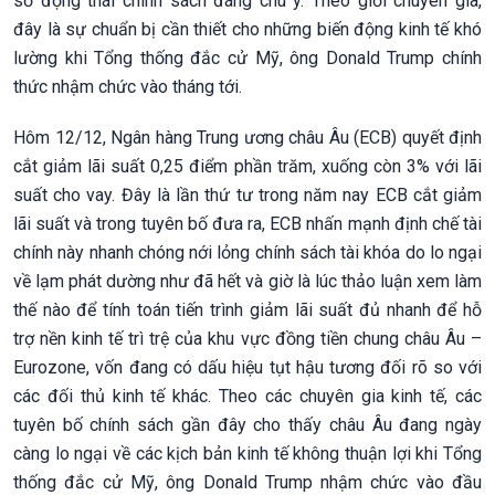
số động thái chính sách đáng chú ý. Theo giới chuyên gia,
đây là sự chuẩn bị cần thiết cho những biến động kinh tế khó
lường khi Tổng thống đắc cử Mỹ, ông Donald Trump chính
thức nhậm chức vào tháng tới.
Hôm 12/12, Ngân hàng Trung ương châu Âu (ECB) quyết định
cắt giảm lãi suất 0,25 điểm phần trăm, xuống còn 3% với lãi
suất cho vay. Đây là lần thứ tư trong năm nay ECB cắt giảm
lãi suất và trong tuyên bố đưa ra, ECB nhấn mạnh định chế tài
chính này nhanh chóng nới lỏng chính sách tài khóa do lo ngại
về lạm phát dường như đã hết và giờ là lúc thảo luận xem làm
thế nào để tính toán tiến trình giảm lãi suất đủ nhanh để hỗ
trợ nền kinh tế trì trệ của khu vực đồng tiền chung châu Âu –
Eurozone, vốn đang có dấu hiệu tụt hậu tương đối rõ so với
các đối thủ kinh tế khác. Theo các chuyên gia kinh tế, các
tuyên bố chính sách gần đây cho thấy châu Âu đang ngày
càng lo ngại về các kịch bản kinh tế không thuận lợi khi Tổng
thống đắc cử Mỹ, ông Donald Trump nhậm chức vào đầu