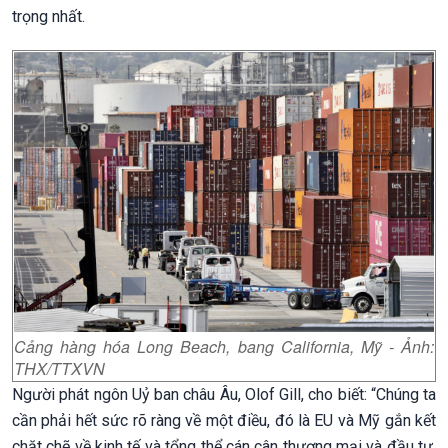
trọng nhất.
Cảng hàng hóa Long Beach, bang California, Mỹ - Ảnh:
THX/TTXVN
Người phát ngôn Uỷ ban châu Âu, Olof Gill, cho biết: “Chúng ta
cần phải hết sức rõ ràng về một điều, đó là EU và Mỹ gắn kết
chặt chẽ về kinh tế và tổng thể cán cân thương mại và đầu tư.