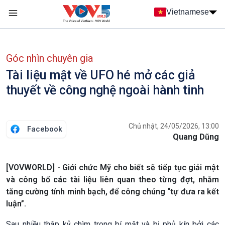
Nhảy đến nội dung
Vietnamese
Main navigation
menu phụ tiếng Việt
Góc nhìn chuyên gia
Tài liệu mật về UFO hé mở các giả
thuyết về công nghệ ngoài hành tinh
Chủ nhật, 24/05/2026, 13:00
Facebook
Quang Dũng
[VOVWORLD] - Giới chức Mỹ cho biết sẽ tiếp tục giải mật
và công bố các tài liệu liên quan theo từng đợt, nhằm
tăng cường tính minh bạch, để công chúng “tự đưa ra kết
luận”.
Sau nhiều thập kỷ chìm trong bí mật và bị phủ kín bởi các