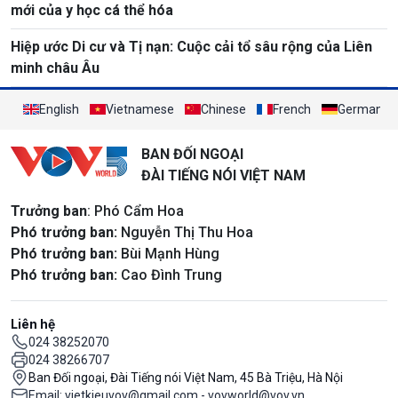
mới của y học cá thể hóa
Hiệp ước Di cư và Tị nạn: Cuộc cải tổ sâu rộng của Liên
minh châu Âu
English
Vietnamese
Chinese
French
German
BAN ĐỐI NGOẠI
ĐÀI TIẾNG NÓI VIỆT NAM
Trưởng ban
: Phó Cẩm Hoa
Phó trưởng ban:
Nguyễn Thị Thu Hoa
Phó trưởng ban:
Bùi Mạnh Hùng
Phó trưởng ban:
Cao Đình Trung
Liên hệ
024 38252070
024 38266707
Ban Đối ngoại, Đài Tiếng nói Việt Nam, 45 Bà Triệu, Hà Nội
Email: vietkieuvov@gmail.com - vovworld@vov.vn