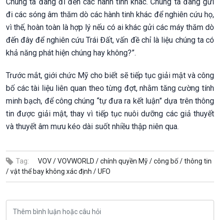
Chúng ta đang đi đến các hành tinh khác. Chúng ta đang gửi
đi các sóng âm thăm dò các hành tinh khác để nghiên cứu họ,
vì thế, hoàn toàn là hợp lý nếu có ai khác gửi các máy thăm dò
đến đây để nghiên cứu Trái Đất, vấn đề chỉ là liệu chúng ta có
khả năng phát hiện chúng hay không?”.
Trước mắt, giới chức Mỹ cho biết sẽ tiếp tục giải mật và công
bố các tài liệu liên quan theo từng đợt, nhằm tăng cường tính
minh bạch, để công chúng “tự đưa ra kết luận” dựa trên thông
tin được giải mật, thay vì tiếp tục nuôi dưỡng các giả thuyết
và thuyết âm mưu kéo dài suốt nhiều thập niên qua.
Tag:
VOV /
VOVWORLD /
chính quyền Mỹ /
công bố /
thông tin
/
vật thể bay không xác định /
UFO