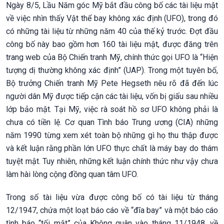
Ngày 8/5, Lầu Năm góc Mỹ bắt đầu công bố các tài liệu mật
về việc nhìn thấy Vật thể bay không xác định (UFO), trong đó
có những tài liệu từ những năm 40 của thế kỷ trước. Đợt đầu
công bố này bao gồm hơn 160 tài liệu mật, được đăng trên
trang web của Bộ Chiến tranh Mỹ, chính thức gọi UFO là “Hiện
tượng dị thường không xác định” (UAP). Trong một tuyên bố,
Bộ trưởng Chiến tranh Mỹ Pete Hegseth nêu rõ đã đến lúc
người dân Mỹ được tiếp cận các tài liệu, vốn bị giấu sau nhiều
lớp bảo mật. Tại Mỹ, việc rà soát hồ sơ UFO không phải là
chưa có tiền lệ. Cơ quan Tình báo Trung ương (CIA) những
năm 1990 từng xem xét toàn bộ những gì họ thu thập được
và kết luận rằng phần lớn UFO thực chất là máy bay do thám
tuyệt mật. Tuy nhiên, những kết luận chính thức như vậy chưa
làm hài lòng cộng đồng quan tâm UFO.
Trong số tài liệu vừa được công bố có tài liệu từ tháng
12/1947, chứa một loạt báo cáo về “đĩa bay” và một báo cáo
tình báo “tối mật” của Không quân vào tháng 11/1948, về