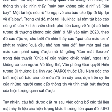
thông tin việc nhìn thấy “máy bay không xác định” và “đĩa
bay”. Một tài liệu nêu rõ “lo ngại về các báo cáo lặp đi lặp lại
về đĩa bay”. Trong khi đó, một tài liệu khác lại tóm tắt báo cáo
riêng rẽ của 7 nhân viên chính phủ liên bang về “một số hiện
tượng dị thường không xác định” ở Mỹ vào năm 2023, theo
đó các đặc vụ cho biết đã nhìn thấy các “quả cầu màu cam”
phát ra những “quả cầu nhỏ hơn màu đỏ”, hay một quả cầu
màu cam phát sáng được mô tả giống “Con mắt Sauron”
trong tiểu thuyết “Chúa tể của những chiếc nhẫn”, ngoại trừ
không có con ngươi. Về tổng thể, Văn phòng Giải quyết Hiện
tượng Dị thường Đa lĩnh vực (AARO) thuộc Lầu Năm góc cho
biết một số báo cáo có mức độ tin cậy cao, dựa trên uy tín
của những người cung cấp thông tin và tính chất bất thường
của hiện tượng quan sát được.
Tuy nhiên, câu hỏi được đặt ra sau việc công bố các tài liệu
mật này là liệu các hiện tượng khác thường liên quan đến UFO