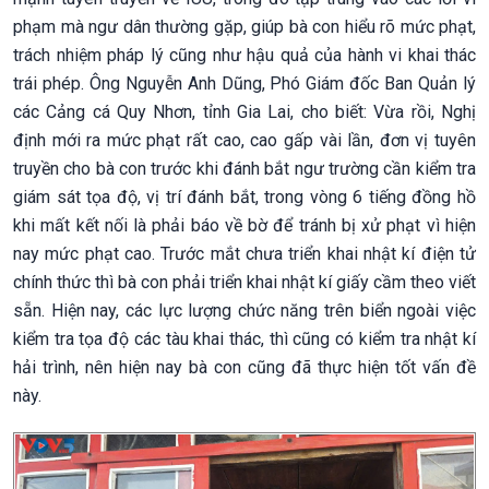
phạm mà ngư dân thường gặp, giúp bà con hiểu rõ mức phạt,
trách nhiệm pháp lý cũng như hậu quả của hành vi khai thác
trái phép. Ông Nguyễn Anh Dũng, Phó Giám đốc Ban Quản lý
các Cảng cá Quy Nhơn, tỉnh Gia Lai, cho biết: Vừa rồi, Nghị
định mới ra mức phạt rất cao, cao gấp vài lần, đơn vị tuyên
truyền cho bà con trước khi đánh bắt ngư trường cần kiểm tra
giám sát tọa độ, vị trí đánh bắt, trong vòng 6 tiếng đồng hồ
khi mất kết nối là phải báo về bờ để tránh bị xử phạt vì hiện
nay mức phạt cao. Trước mắt chưa triển khai nhật kí điện tử
chính thức thì bà con phải triển khai nhật kí giấy cầm theo viết
sẵn. Hiện nay, các lực lượng chức năng trên biển ngoài việc
kiểm tra tọa độ các tàu khai thác, thì cũng có kiểm tra nhật kí
hải trình, nên hiện nay bà con cũng đã thực hiện tốt vấn đề
này.