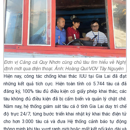
Đơn vị Cảng cá Quy Nhơn cùng chủ tàu tìm hiểu về Nghị
định mới qua điện thoại. Ảnh: Hoàng Qui/VOV Tây Nguyên
Hiện nay, công tác chống khai thác IUU tại Gia Lai đã đạt
những kết quả tích cực. Hiện toàn tỉnh có 5.744 tàu cá đã
đăng ký, 100% tàu đủ điều kiện có giấy phép khai thác; các
tàu không đủ điều kiện đã bị cấm biển và quản lý chặt chẽ.
Năm nay, hệ thống giám sát tàu cá ở tỉnh Gia Lai duy trì chế
độ trực 24/7; từng bước triển khai nhật ký khai thác điện tử
cho hơn 3.000 tàu cá và đưa Hệ thống cảnh báo tự động
thông minh khi tàu vượt ranh giới hoặc mất kết nối kéo dài và