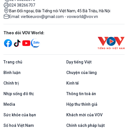
024 38266707
Ban Đối ngoại, Đài Tiếng nói Việt Nam, 45 Bà Triệu, Hà Nội
Email: vietkieuvov@gmail.com - vovworld@vov.vn
Mạng xã hội
Theo dõi VOV World:
Trang chủ
Dạy tiếng Việt
Bình luận
Chuyện của làng
Chính trị
Kinh tế
Nhịp sống đô thị
Thông tin toà án
Media
Hộp thư thính giả
Sức khỏe của bạn
Khách mời của VOV
Số hoá Việt Nam
Chính sách pháp luật