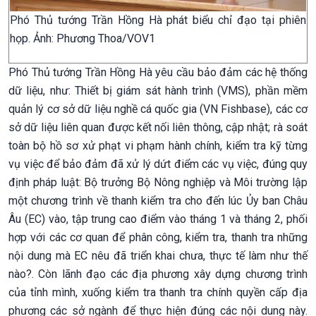
Phó Thủ tướng Trần Hồng Hà phát biểu chỉ đạo tại phiên
họp. Ảnh: Phương Thoa/VOV1
Phó Thủ tướng Trần Hồng Hà yêu cầu bảo đảm các hệ thống
dữ liệu, như: Thiết bị giám sát hành trình (VMS), phần mềm
quản lý cơ sở dữ liệu nghề cá quốc gia (VN Fishbase), các cơ
sở dữ liệu liên quan được kết nối liên thông, cập nhật; rà soát
toàn bộ hồ sơ xử phạt vi phạm hành chính, kiểm tra kỹ từng
vụ việc để bảo đảm đã xử lý dứt điểm các vụ việc, đúng quy
định pháp luật: Bộ trưởng Bộ Nông nghiệp và Môi trường lập
một chương trình về thanh kiểm tra cho đến lúc Ủy ban Châu
Âu (EC) vào, tập trung cao điểm vào tháng 1 và tháng 2, phối
hợp với các cơ quan để phân công, kiểm tra, thanh tra những
nội dung mà EC nêu đã triển khai chưa, thực tế làm như thế
nào?. Còn lãnh đạo các địa phương xây dựng chương trình
của tỉnh mình, xuống kiểm tra thanh tra chính quyền cấp địa
phương các sở ngành để thực hiện đúng các nội dung này.