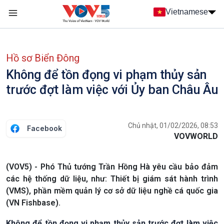
Nhảy đến nội dung
Vietnamese
Main navigation
menu phụ tiếng Việt
Hồ sơ Biển Đông
Không để tồn đọng vi phạm thủy sản
trước đợt làm việc với Ủy ban Châu Âu
Chủ nhật, 01/02/2026, 08:53
Facebook
VOVWORLD
(VOV5) - Phó Thủ tướng Trần Hồng Hà yêu cầu bảo đảm
các hệ thống dữ liệu, như: Thiết bị giám sát hành trình
(VMS), phần mềm quản lý cơ sở dữ liệu nghề cá quốc gia
(VN Fishbase).
Không để tồn đọng vi phạm thủy sản trước đợt làm việc