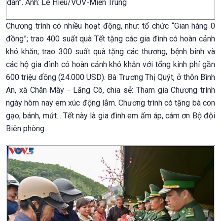
dân”. Ảnh: Lê Hiếu/VOV-Miền Trung
Chương trình có nhiều hoạt động, như: tổ chức “Gian hàng 0
đồng”; trao 400 suất quà Tết tặng các gia đình có hoàn cảnh
khó khăn; trao 300 suất quà tặng các thương, bệnh binh và
các hộ gia đình có hoàn cảnh khó khăn với tổng kinh phí gần
600 triệu đồng (24.000 USD). Bà Trương Thị Quýt, ở thôn Bình
An, xã Chân Mây - Lăng Cô, chia sẻ: Tham gia Chương trình
ngày hôm nay em xúc động lắm. Chương trình có tặng bà con
gạo, bánh, mứt... Tết này là gia đình em ấm áp, cám ơn Bộ đội
Biên phòng.