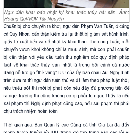
Ngư dân khai báo nhật ký khai thác thủy hải sản. Ảnh:
Hoàng Qui/VOV Tây Nguyên
Chuẩn bị cho chuyến ra khơi, ngư dân Phạm Văn Tuấn, ở cảng
cá Quy Nhơn, cẩn thận kiểm tra lại thiết bị giám sát hành trình,
giấy tờ xuất bến và sổ nhật ký khai thác. Theo ông Tuấn, mỗi
chuyến vươn khơi không chỉ là mưu sinh, mà còn phải chuẩn
bị cẩn thận với yêu cầu tuân thủ nghiêm các quy định pháp
luật về khai thác thủy sản, nhất là trong bối cảnh cả nước
đang nỗ lực gỡ “thẻ vàng” IUU của Ủy ban châu Âu: Nghị định
trên đưa ra thì ngư dân tuân thủ và đi làm theo pháp luật thôi,
nếu thiếu sót thì mới bị phạt còn nếu đầy đủ phương tiện để
ra ngư trường thì cũng không có gì phải lo ngại. Thấy là nếu
sai phạm thì Nghị định phạt cũng cao, nếu sai phạm thì phải
chịu trách nhiệm hoàn toàn.
Thời gian qua, Ban Quản lý các Cảng cá tỉnh Gia Lai đã đẩy
mạnh tuyên truyền về IUU, trong đó tập trung vào các lỗi vi