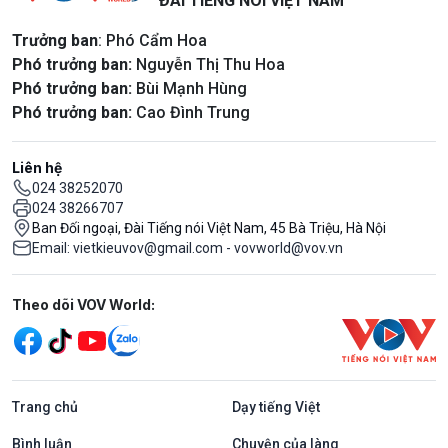
ĐÀI TIẾNG NÓI VIỆT NAM
Trưởng ban
: Phó Cẩm Hoa
Phó trưởng ban:
Nguyễn Thị Thu Hoa
Phó trưởng ban:
Bùi Mạnh Hùng
Phó trưởng ban:
Cao Đình Trung
Liên hệ
024 38252070
024 38266707
Ban Đối ngoại, Đài Tiếng nói Việt Nam, 45 Bà Triệu, Hà Nội
Email: vietkieuvov@gmail.com - vovworld@vov.vn
Mạng xã hội
Theo dõi VOV World:
Trang chủ
Dạy tiếng Việt
Bình luận
Chuyện của làng