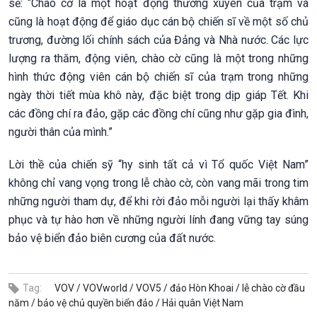
sẻ: “Chào cờ là một hoạt động thường xuyên của trạm và
cũng là hoạt động để giáo dục cán bộ chiến sĩ về một số chủ
trương, đường lối chính sách của Đảng và Nhà nước. Các lực
lượng ra thăm, động viên, chào cờ cũng là một trong những
hình thức động viên cán bộ chiến sĩ của trạm trong những
ngày thời tiết mùa khô này, đặc biệt trong dịp giáp Tết. Khi
các đồng chí ra đảo, gặp các đồng chí cũng như gặp gia đình,
người thân của mình.”
Lời thề của chiến sỹ “hy sinh tất cả vì Tổ quốc Việt Nam”
không chỉ vang vọng trong lễ chào cờ, còn vang mãi trong tim
những người tham dự, để khi rời đảo mỗi người lại thấy khâm
phục và tự hào hơn về những người lính đang vững tay súng
bảo vệ biển đảo biên cương của đất nước.
Tag:
VOV /
VOVworld /
VOV5 /
đảo Hòn Khoai /
lễ chào cờ đầu
năm /
bảo vệ chủ quyền biển đảo /
Hải quân Việt Nam