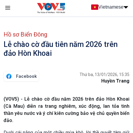
Nhảy đến nội dung
Vietnamese
Main navigation
menu phụ tiếng Việt
Hồ sơ Biển Đông
Lễ chào cờ đầu tiên năm 2026 trên
đảo Hòn Khoai
Thứ ba, 13/01/2026, 15:35
Facebook
Huyền Trang
(VOV5) - Lễ chào cờ đầu năm 2026 trên đảo Hòn Khoai
(Cà Mau) diễn ra trang nghiêm, xúc động, lan tỏa tinh
thần yêu nước và ý chí kiên cường bảo vệ chủ quyền biển
đảo.
Dưới cái nắng của một chiều mùa khô, lời thề quyết tâm giữ