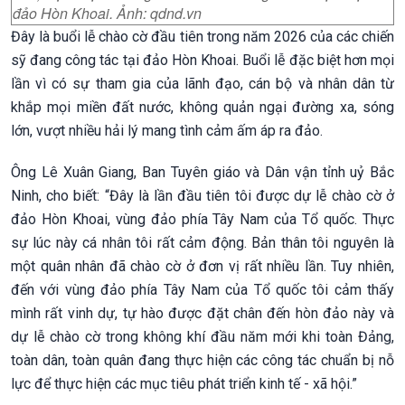
đảo Hòn Khoai. Ảnh: qdnd.vn
Đây là buổi lễ chào cờ đầu tiên trong năm 2026 của các chiến
sỹ đang công tác tại đảo Hòn Khoai. Buổi lễ đặc biệt hơn mọi
lần vì có sự tham gia của lãnh đạo, cán bộ và nhân dân từ
khắp mọi miền đất nước, không quản ngại đường xa, sóng
lớn, vượt nhiều hải lý mang tình cảm ấm áp ra đảo.
Ông Lê Xuân Giang, Ban Tuyên giáo và Dân vận tỉnh uỷ Bắc
Ninh, cho biết: “Đây là lần đầu tiên tôi được dự lễ chào cờ ở
đảo Hòn Khoai, vùng đảo phía Tây Nam của Tổ quốc. Thực
sự lúc này cá nhân tôi rất cảm động. Bản thân tôi nguyên là
một quân nhân đã chào cờ ở đơn vị rất nhiều lần. Tuy nhiên,
đến với vùng đảo phía Tây Nam của Tổ quốc tôi cảm thấy
mình rất vinh dự, tự hào được đặt chân đến hòn đảo này và
dự lễ chào cờ trong không khí đầu năm mới khi toàn Đảng,
toàn dân, toàn quân đang thực hiện các công tác chuẩn bị nỗ
lực để thực hiện các mục tiêu phát triển kinh tế - xã hội.”