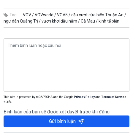
Tag:
VOV /
VOVworld /
VOV5 /
cầu vượt cửa biển Thuận An /
ngư dân Quảng Trị /
vươn khơi đầu năm /
Cà Mau /
kinh tế biển
This site is protected by reCAPTCHA and the Google
Privacy Policy
and
Terms of Service
apply.
Bình luận của bạn sẽ được xét duyệt trước khi đăng
Gửi bình luận