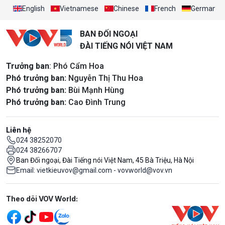
English
Vietnamese
Chinese
French
German
BAN ĐỐI NGOẠI
ĐÀI TIẾNG NÓI VIỆT NAM
Trưởng ban
: Phó Cẩm Hoa
Phó trưởng ban:
Nguyễn Thị Thu Hoa
Phó trưởng ban:
Bùi Mạnh Hùng
Phó trưởng ban:
Cao Đình Trung
Liên hệ
024 38252070
024 38266707
Ban Đối ngoại, Đài Tiếng nói Việt Nam, 45 Bà Triệu, Hà Nội
Email: vietkieuvov@gmail.com - vovworld@vov.vn
Mạng xã hội
Theo dõi VOV World: