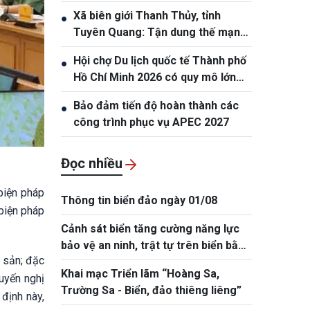
Xã biên giới Thanh Thủy, tỉnh
●
Tuyên Quang: Tận dung thế mạnh
tự nhiên để nâng cao đời sống
Hội chợ Du lịch quốc tế Thành phố
●
nhân dân
Hồ Chí Minh 2026 có quy mô lớn
nhất từ trước đến nay
Bảo đảm tiến độ hoàn thành các
●
công trình phục vụ APEC 2027
Đọc nhiều
biện pháp
Thông tin biển đảo ngày 01/08
biện pháp
Cảnh sát biển tăng cường năng lực
bảo vệ an ninh, trật tự trên biển bằng
 sản; đặc
phương tiện không người lái
Khai mạc Triển lãm “Hoàng Sa,
uyến nghị
Trường Sa - Biển, đảo thiêng liêng”
 định này,