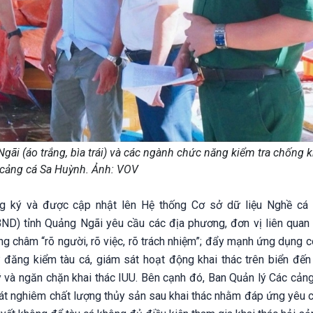
i (áo trắng, bìa trái) và các ngành chức năng kiểm tra chống k
i cảng cá Sa Huỳnh. Ảnh: VOV
ng ký và được cập nhật lên Hệ thống Cơ sở dữ liệu Nghề cá
ND) tỉnh Quảng Ngãi yêu cầu các địa phương, đơn vị liên quan t
ơng châm “rõ người, rõ việc, rõ trách nhiệm”; đẩy mạnh ứng dụng 
ừ đăng kiểm tàu cá, giám sát hoạt động khai thác trên biển đến 
 và ngăn chặn khai thác IUU. Bên cạnh đó, Ban Quản lý Các cản
soát nghiêm chất lượng thủy sản sau khai thác nhằm đáp ứng yêu 