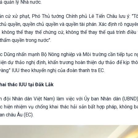
ả quản lý Nhà nước.
ăn cứ xử phạt, Phó Thủ tướng Chính phủ Lê Tiến Châu lưu ý: "Tô
hủ quyền, quyền chủ quyền và quyền tài phán. Xác định rõ nguyên
 không thể thay thế chứng cứ, không thể thay thế quá trình điều 
 thẩm quyền trong nước".
c Dũng nhấn mạnh Bộ Nông nghiệp và Môi trường cần tiếp tục n
ện dự thảo nghị định, khẩn trương hoàn thiện dự thảo để kịp thô
vàng” IUU theo khuyến nghị của đoàn thanh tra EC.
ai thác IUU tại Đắk Lắk
 đội Nhân dân Việt Nam) làm việc với Ủy ban Nhân dân (UBND)
ực hiện nhiệm vụ chống khai thác hải sản bất hợp pháp, không b
an châu Âu (EC).