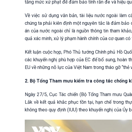
tăng mức xử phạt để đảm bảo tính răn đe và hiệu qu
Về việc sử dụng văn bản, tài liệu nước ngoài làm c
chúng ta phải kiên định một nguyên tắc là đảm bảo c
án của nước ngoài chỉ là nguồn thông tin tham khảo,
quả xác minh, xử lý phạm hành chính của cơ quan có
Kết luận cuộc họp, Phó Thủ tướng Chính phủ Hồ Quố
các khuyến nghị phù hợp của EC để bổ sung, hoàn thi
EU về những nỗ lực của Việt Nam trong tháo gỡ “thẻ 
2. Bộ Tổng Tham mưu kiểm tra công tác chống kh
Ngày 27/5, Cục Tác chiến (Bộ Tổng Tham mưu Quân
Lắk về kết quả khắc phục tồn tại, hạn chế trong th
không theo quy định (IUU) theo khuyến nghị của Ủy b