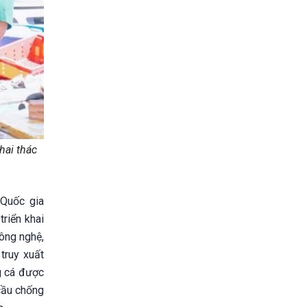
hai thác
 Quốc gia
riển khai
công nghệ,
truy xuất
g cá được
cầu chống