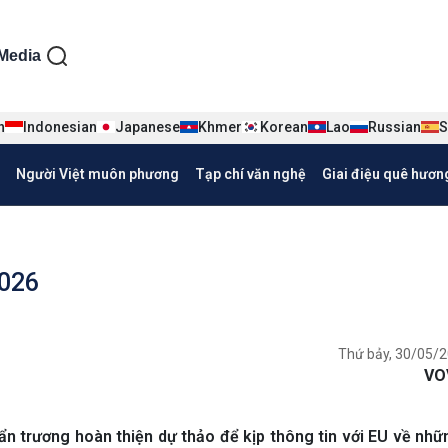
ện tiếng Việt
Media
n
Indonesian
Japanese
Khmer
Korean
Lao
Russian
S
Người Việt muôn phương
Tạp chí văn nghệ
Giai điệu quê hươn
2026
Thứ bảy, 30/05/2
VO
 trương hoàn thiện dự thảo để kịp thông tin với EU về nhữ