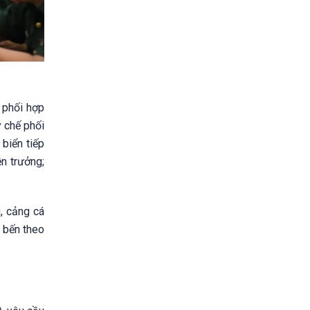
 phối hợp
y chế phối
 biển tiếp
ền trưởng;
, cảng cá
p bến theo