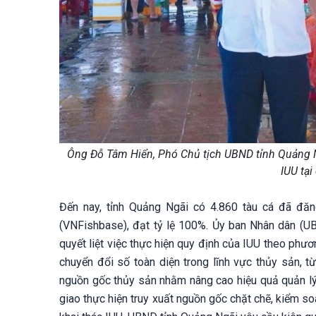
Ông Đỗ Tâm Hiển, Phó Chủ tịch UBND tỉnh Quảng Ngã
IUU tạ
Đến nay, tỉnh Quảng Ngãi có 4.860 tàu cá đã đă
(VNFishbase), đạt tỷ lệ 100%. Ủy ban Nhân dân (UB
quyết liệt việc thực hiện quy định của IUU theo phư
chuyển đổi số toàn diện trong lĩnh vực thủy sản, t
nguồn gốc thủy sản nhằm nâng cao hiệu quả quản lý
giao thực hiện truy xuất nguồn gốc chặt chẽ, kiểm 