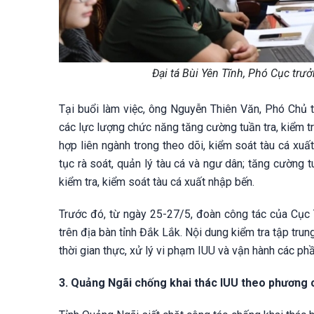
Đại tá Bùi Yên Tĩnh, Phó Cục trư
Tại buổi làm việc, ông Nguyễn Thiên Văn, Phó Chủ t
các lực lượng chức năng tăng cường tuần tra, kiểm tr
hợp liên ngành trong theo dõi, kiểm soát tàu cá xuấ
tục rà soát, quản lý tàu cá và ngư dân; tăng cường 
kiểm tra, kiểm soát tàu cá xuất nhập bến.
Trước đó, từ ngày 25-27/5, đoàn công tác của Cục T
trên địa bàn tỉnh Đắk Lắk. Nội dung kiểm tra tập trun
thời gian thực, xử lý vi phạm IUU và vận hành các ph
3. Quảng Ngãi chống khai thác IUU theo phương c