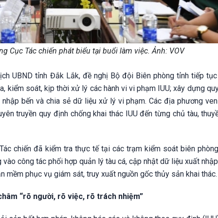
ởng Cục Tác chiến phát biểu tại buổi làm việc. Ảnh: VOV
ịch UBND tỉnh Đắk Lắk, đề nghị Bộ đội Biên phòng tỉnh tiếp tục
a, kiểm soát, kịp thời xử lý các hành vi vi phạm IUU; xây dựng qu
t nhập bến và chia sẻ dữ liệu xử lý vi phạm. Các địa phương ven
tuyên truyền quy định chống khai thác IUU đến từng chủ tàu, thuy
ác chiến đã kiểm tra thực tế tại các trạm kiểm soát biên phòng
g vào công tác phối hợp quản lý tàu cá, cập nhật dữ liệu xuất nhậ
ần mềm phục vụ giám sát, truy xuất nguồn gốc thủy sản khai thác.
hâm “rõ người, rõ việc, rõ trách nhiệm”