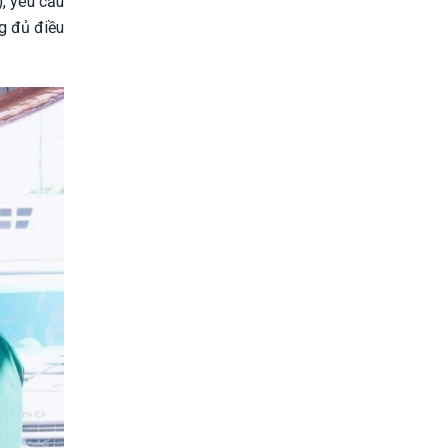
), yêu cầu
ng đủ điều