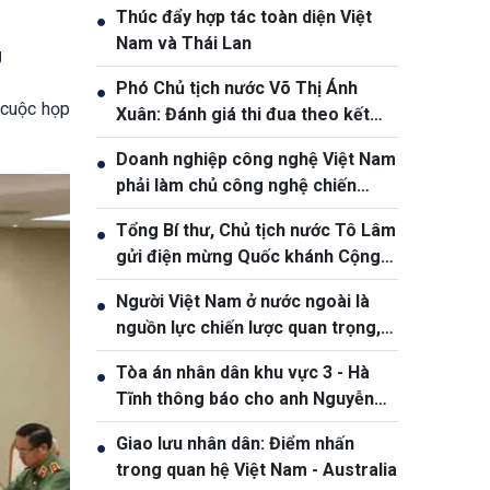
Thúc đẩy hợp tác toàn diện Việt
●
Nam và Thái Lan
U
Phó Chủ tịch nước Võ Thị Ánh
●
 cuộc họp
Xuân: Đánh giá thi đua theo kết
quả, sản phẩm và hiệu quả thực tế
Doanh nghiệp công nghệ Việt Nam
●
phải làm chủ công nghệ chiến
lược, vươn ra thị trường quốc tế
Tổng Bí thư, Chủ tịch nước Tô Lâm
●
gửi điện mừng Quốc khánh Cộng
hòa Bờ Biển Ngà
Người Việt Nam ở nước ngoài là
●
nguồn lực chiến lược quan trọng,
góp phần nâng cao sức mạnh tổng
Tòa án nhân dân khu vực 3 - Hà
●
hợp quốc gia
Tĩnh thông báo cho anh Nguyễn
Văn Đông
Giao lưu nhân dân: Điểm nhấn
●
trong quan hệ Việt Nam - Australia