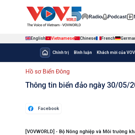
Nhảy đến nội dung
Đa phương ti
Radio
Podcast
English
Vietnamese
Chinese
French
Germa
Main navigation
Chính trị
Bình luận
Khách mời của VOV
menu phụ tiếng Việt
Hồ sơ Biển Đông
Thông tin biển đảo ngày 30/05/
Facebook
[VOVWORLD] - Bộ Nông nghiệp và Môi trường khẩn