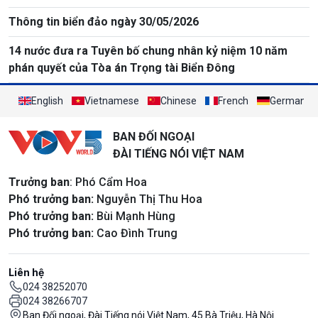
Thông tin biển đảo ngày 30/05/2026
14 nước đưa ra Tuyên bố chung nhân kỷ niệm 10 năm
phán quyết của Tòa án Trọng tài Biển Đông
English
Vietnamese
Chinese
French
German
BAN ĐỐI NGOẠI
ĐÀI TIẾNG NÓI VIỆT NAM
Trưởng ban
: Phó Cẩm Hoa
Phó trưởng ban:
Nguyễn Thị Thu Hoa
Phó trưởng ban:
Bùi Mạnh Hùng
Phó trưởng ban:
Cao Đình Trung
Liên hệ
024 38252070
024 38266707
Ban Đối ngoại, Đài Tiếng nói Việt Nam, 45 Bà Triệu, Hà Nội