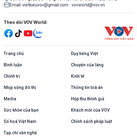
Email: vietkieuvov@gmail.com - vovworld@vov.vn
Mạng xã hội
Theo dõi VOV World:
Trang chủ
Dạy tiếng Việt
Bình luận
Chuyện của làng
Chính trị
Kinh tế
Nhịp sống đô thị
Thông tin toà án
Media
Hộp thư thính giả
Sức khỏe của bạn
Khách mời của VOV
Số hoá Việt Nam
Chính sách pháp luật
Tạp chí văn nghệ