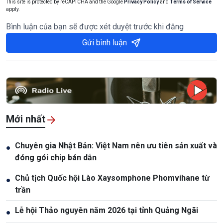
This site is protected by reCAPTCHA and the Google
Privacy Policy
and
Terms of Service
apply.
Bình luận của bạn sẽ được xét duyệt trước khi đăng
Gửi bình luận
Mới nhất
Chuyên gia Nhật Bản: Việt Nam nên ưu tiên sản xuất và
●
đóng gói chip bán dẫn
Chủ tịch Quốc hội Lào Xaysomphone Phomvihane từ
●
trần
Lễ hội Thảo nguyên năm 2026 tại tỉnh Quảng Ngãi
●