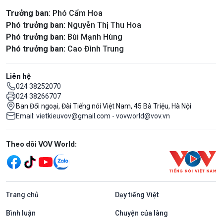
Trưởng ban
: Phó Cẩm Hoa
Phó trưởng ban:
Nguyễn Thị Thu Hoa
Phó trưởng ban:
Bùi Mạnh Hùng
Phó trưởng ban:
Cao Đình Trung
Liên hệ
024 38252070
024 38266707
Ban Đối ngoại, Đài Tiếng nói Việt Nam, 45 Bà Triệu, Hà Nội
Email: vietkieuvov@gmail.com - vovworld@vov.vn
Mạng xã hội
Theo dõi VOV World:
Trang chủ
Dạy tiếng Việt
Bình luận
Chuyện của làng