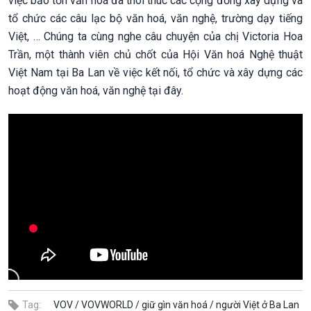
việc bảo tồn văn hoá đã thôi thúc các cộng đồng xây dựng và
tổ chức các câu lạc bộ văn hoá, văn nghệ, trường dạy tiếng
Việt, … Chúng ta cùng nghe câu chuyện của chị Victoria Hoa
Trần, một thành viên chủ chốt của Hội Văn hoá Nghệ thuật
Việt Nam tại Ba Lan về việc kết nối, tổ chức và xây dựng các
hoạt động văn hoá, văn nghệ tại đây.
Tag:
VOV /
VOVWORLD /
giữ gìn văn hoá /
người Việt ở Ba Lan