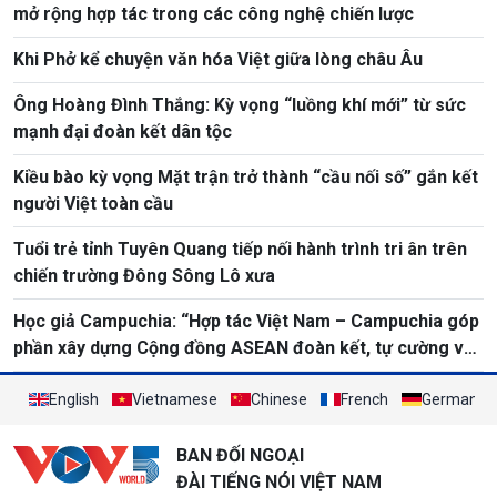
mở rộng hợp tác trong các công nghệ chiến lược
Khi Phở kể chuyện văn hóa Việt giữa lòng châu Âu
Ông Hoàng Đình Thắng: Kỳ vọng “luồng khí mới” từ sức
mạnh đại đoàn kết dân tộc
Kiều bào kỳ vọng Mặt trận trở thành “cầu nối số” gắn kết
người Việt toàn cầu
Tuổi trẻ tỉnh Tuyên Quang tiếp nối hành trình tri ân trên
chiến trường Đông Sông Lô xưa
Học giả Campuchia: “Hợp tác Việt Nam – Campuchia góp
phần xây dựng Cộng đồng ASEAN đoàn kết, tự cường và
thịnh vượng”
English
Vietnamese
Chinese
French
German
BAN ĐỐI NGOẠI
ĐÀI TIẾNG NÓI VIỆT NAM