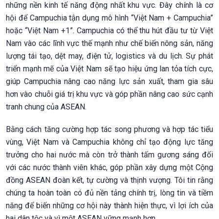
những nền kinh tế năng động nhất khu vực. Đây chính là cơ
hội để Campuchia tận dụng mô hình “Việt Nam + Campuchia”
hoặc “Việt Nam +1”. Campuchia có thể thu hút đầu tư từ Việt
Nam vào các lĩnh vực thế mạnh như chế biến nông sản, năng
lượng tái tạo, dệt may, điện tử, logistics và du lịch. Sự phát
triển mạnh mẽ của Việt Nam sẽ tạo hiệu ứng lan tỏa tích cực,
giúp Campuchia nâng cao năng lực sản xuất, tham gia sâu
hơn vào chuỗi giá trị khu vực và góp phần nâng cao sức cạnh
tranh chung của ASEAN.
Bằng cách tăng cường hợp tác song phương và hợp tác tiểu
vùng, Việt Nam và Campuchia không chỉ tạo động lực tăng
trưởng cho hai nước mà còn trở thành tấm gương sáng đối
với các nước thành viên khác, góp phần xây dựng một Cộng
đồng ASEAN đoàn kết, tự cường và thịnh vượng. Tôi tin rằng
chúng ta hoàn toàn có đủ nền tảng chính trị, lòng tin và tiềm
năng để biến những cơ hội này thành hiện thực, vì lợi ích của
hai dân tộc và vì một ASEAN vững mạnh hơn.