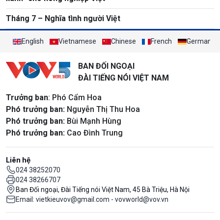
Tháng 7 – Nghĩa tình người Việt
English
Vietnamese
Chinese
French
German
BAN ĐỐI NGOẠI
ĐÀI TIẾNG NÓI VIỆT NAM
Trưởng ban
: Phó Cẩm Hoa
Phó trưởng ban:
Nguyễn Thị Thu Hoa
Phó trưởng ban:
Bùi Mạnh Hùng
Phó trưởng ban:
Cao Đình Trung
Liên hệ
024 38252070
024 38266707
Ban Đối ngoại, Đài Tiếng nói Việt Nam, 45 Bà Triệu, Hà Nội
Email: vietkieuvov@gmail.com - vovworld@vov.vn