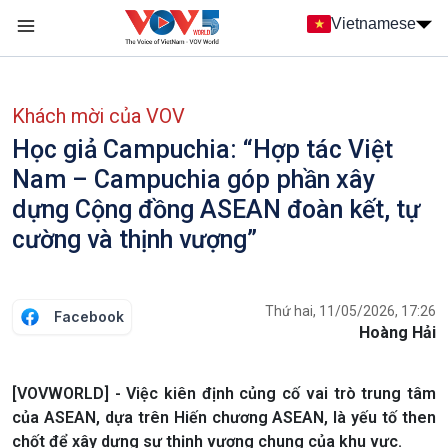
Nhảy đến nội dung
Vietnamese
Main navigation
menu phụ tiếng Việt
Khách mời của VOV
Học giả Campuchia: “Hợp tác Việt
Nam – Campuchia góp phần xây
dựng Cộng đồng ASEAN đoàn kết, tự
cường và thịnh vượng”
Thứ hai, 11/05/2026, 17:26
Facebook
Hoàng Hải
[VOVWORLD] - Việc kiên định củng cố vai trò trung tâm
của ASEAN, dựa trên Hiến chương ASEAN, là yếu tố then
chốt để xây dựng sự thịnh vượng chung của khu vực.