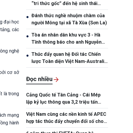
“tri thức gốc” đến hệ sinh thái
sáng tạo
Đánh thức nghề nhuộm chàm của
●
g đại học
người Mông tại xã Tà Xùa (Sơn La)
tảng, các
Tòa án nhân dân khu vực 3 - Hà
●
Tĩnh thông báo cho anh Nguyễn
Văn Đông
công nghệ
Thúc đẩy quan hệ Đối tác Chiến
●
lược Toàn diện Việt Nam-Australia
lên tầm cao mới
bởi cơ sở
Đọc nhiều
 là trong
Cảng Quốc tế Tân Cảng - Cái Mép
lập kỷ lục thông qua 3,2 triệu tấn
hàng hóa
Việt Nam cùng các nền kinh tế APEC
cách mạng
hợp tác thúc đẩy chuyển đổi số cho
đồng hành
doanh nghiệp siêu nhỏ, nhỏ và vừa