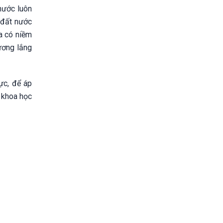
nước luôn
 đất nước
ta có niềm
ương lắng
ực, để áp
h khoa học