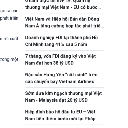
6 năm thực thi EVFTA: Quan hệ
thương mại Việt Nam - EU có bước
ạo ra các
tiến ấn tượng
phát triển
Việt Nam và Hiệp hội Bán dẫn Đông
Nam Á tăng cường hợp tác phát triển
hệ sinh thái bán dẫn
Doanh nghiệp FDI tại thành phố Hồ
n tới xuất
Chí Minh tăng 41% sau 5 năm
7 tháng, vốn FDI đăng ký vào Việt
 trong một
Nam đạt hơn 38 tỷ USD
Đặc sản Hưng Yên “cất cánh” trên
các chuyến bay Vietnam Airlines
Sớm đưa kim ngạch thương mại Việt
Nam - Malaysia đạt 20 tỷ USD
Hiệp định bảo hộ đầu tư EU – Việt
Nam tiến thêm bước mới tại Pháp