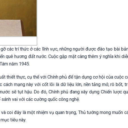
gỡ các trí thức ở các lĩnh vực, những người được đào tạo bài bả
ển quê hương đất nước. Cuộc gặp mặt càng thêm ý nghĩa khi diễn
 Tám năm 1945.
uất thiết thực, cụ thể với Chính phủ để tận dụng cơ hội của cuộc
 cách mạng này với cốt lõi là dữ liệu lớn, nền tảng mở, rô bốt, tr
t nước sẽ tụt hậu. Do đó, Chính phủ đang xây dựng Chiến lược qu
ể sánh vai với các cường quốc công nghệ.
 và coi đây là một nhiệm vụ quan trọng, Thủ tướng mong muốn các
 mục tiêu này.