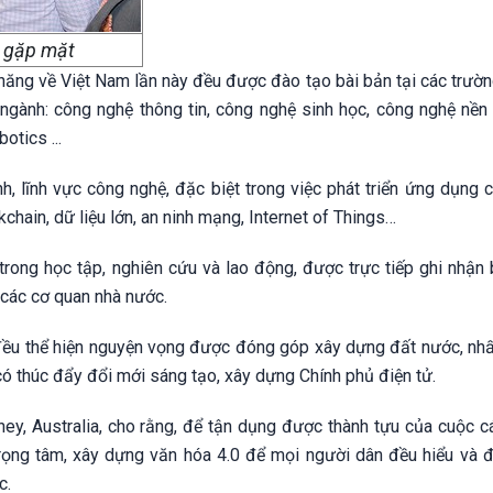
i gặp mặt
năng về Việt Nam lần này đều được đào tạo bài bản tại các trườn
 ngành: công nghệ thông tin, công nghệ sinh học, công nghệ nền 
tics ...
h, lĩnh vực công nghệ, đặc biệt trong việc phát triển ứng dụng 
kchain, dữ liệu lớn, an ninh mạng, Internet of Things…
trong học tập, nghiên cứu và lao động, được trực tiếp ghi nhận 
, các cơ quan nhà nước.
 đều thể hiện nguyện vọng được đóng góp xây dựng đất nước, nhất
ó thúc đẩy đổi mới sáng tạo, xây dựng Chính phủ điện tử.
y, Australia, cho rằng, để tận dụng được thành tựu của cuộc 
 trọng tâm, xây dựng văn hóa 4.0 để mọi người dân đều hiểu và 
c.