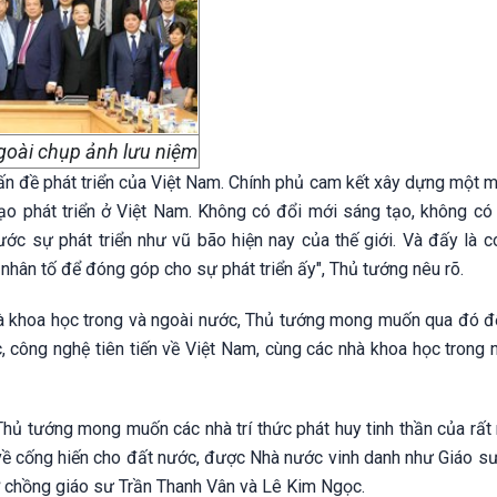
ngoài chụp ảnh lưu niệm
vấn đề phát triển của Việt Nam. Chính phủ cam kết xây dựng một 
tạo phát triển ở Việt Nam. Không có đổi mới sáng tạo, không có
rước sự phát triển như vũ bão hiện nay của thế giới. Và đấy là 
 nhân tố để đóng góp cho sự phát triển ấy", Thủ tướng nêu rõ.
nhà khoa học trong và ngoài nước, Thủ tướng mong muốn qua đó đ
 công nghệ tiên tiến về Việt Nam, cùng các nhà khoa học trong n
 Thủ tướng mong muốn các nhà trí thức phát huy tinh thần của rất
ở về cống hiến cho đất nước, được Nhà nước vinh danh như Giáo s
vợ chồng giáo sư Trần Thanh Vân và Lê Kim Ngọc.