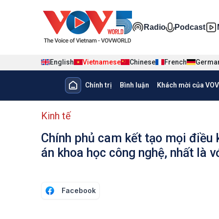
Nhảy đến nội dung
Đa phương ti
Radio
Podcast
English
Vietnamese
Chinese
French
Germa
Main navigation
Chính trị
Bình luận
Khách mời của VOV
menu phụ tiếng Việt
Kinh tế
Chính phủ cam kết tạo mọi điều k
án khoa học công nghệ, nhất là v
Facebook