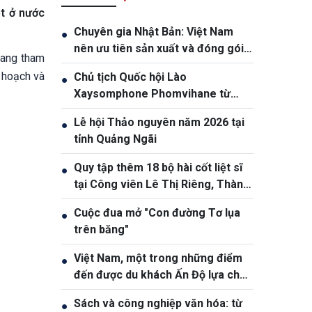
ệt ở nước
Chuyên gia Nhật Bản: Việt Nam
●
nên ưu tiên sản xuất và đóng gói
đang tham
chip bán dẫn
 hoạch và
Chủ tịch Quốc hội Lào
●
Xaysomphone Phomvihane từ
trần
Lễ hội Thảo nguyên năm 2026 tại
●
tỉnh Quảng Ngãi
Quy tập thêm 18 bộ hài cốt liệt sĩ
●
tại Công viên Lê Thị Riêng, Thành
phố Hồ Chí Minh
Cuộc đua mở "Con đường Tơ lụa
●
trên băng"
Việt Nam, một trong những điểm
●
đến được du khách Ấn Độ lựa chọn
nhiều
Sách và công nghiệp văn hóa: từ
●