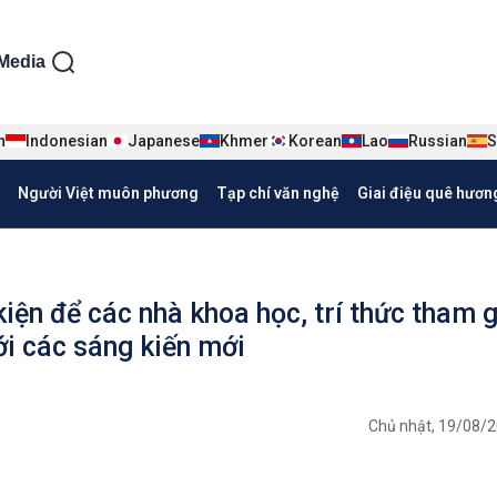
ện tiếng Việt
Media
n
Indonesian
Japanese
Khmer
Korean
Lao
Russian
S
Người Việt muôn phương
Tạp chí văn nghệ
Giai điệu quê hươn
iện để các nhà khoa học, trí thức tham 
ới các sáng kiến mới
Chủ nhật, 19/08/2