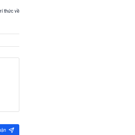
rí thức về
uận