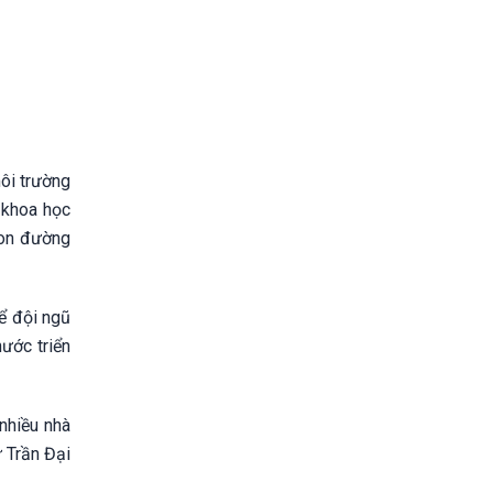
môi trường
 khoa học
con đường
ể đội ngũ
ước triển
 nhiều nhà
ư Trần Đại