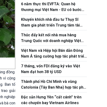
6 năm thực thi EVFTA: Quan hệ
thương mại Việt Nam - EU có bước
tiến ấn tượng
Khuyến khích nhà đầu tư Thụy Sĩ
tham gia phát triển Trung tâm tài
chính quốc tế tại Việt Nam
Thúc đẩy kết nối nhà mua hàng
Trung Quốc với doanh nghiệp Việt
Nam qua VIS 2026
Việt Nam và Hiệp hội Bán dẫn Đông
Nam Á tăng cường hợp tác phát triển
hệ sinh thái bán dẫn
7 tháng, vốn FDI đăng ký vào Việt
Nam đạt hơn 38 tỷ USD
ộng đồng.
h vì cộng
Thành phố Hồ Chí Minh và vùng
g. Ban tổ
Catolonia (Tây Ban Nha) hợp tác phát
trao giải
triển logistics thông minh và đổi mới
nh nghiệp
Đặc sản Hưng Yên “cất cánh” trên
sáng tạo
các chuyến bay Vietnam Airlines
 và bà con