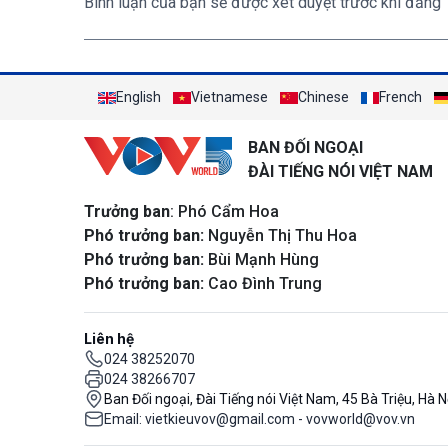
Bình luận của bạn sẽ được xét duyệt trước khi đăng
English
Vietnamese
Chinese
French
BAN ĐỐI NGOẠI
ĐÀI TIẾNG NÓI VIỆT NAM
Trưởng ban
: Phó Cẩm Hoa
Phó trưởng ban:
Nguyễn Thị Thu Hoa
Phó trưởng ban:
Bùi Mạnh Hùng
Phó trưởng ban:
Cao Đình Trung
Liên hệ
024 38252070
024 38266707
Ban Đối ngoại, Đài Tiếng nói Việt Nam, 45 Bà Triệu, Hà N
Email: vietkieuvov@gmail.com - vovworld@vov.vn