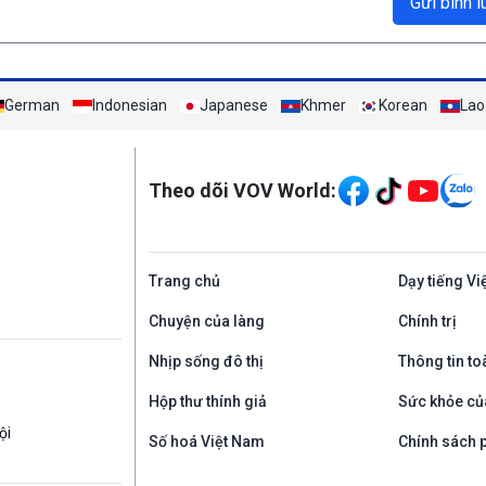
Gửi bình l
German
Indonesian
Japanese
Khmer
Korean
Lao
Mạng xã hội
Theo dõi VOV World:
Trang chủ
Dạy tiếng Vi
Chuyện của làng
Chính trị
Nhịp sống đô thị
Thông tin to
Hộp thư thính giả
Sức khỏe củ
ội
Số hoá Việt Nam
Chính sách p