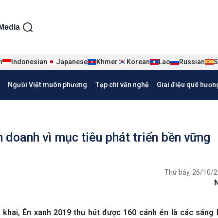
ện tiếng Việt
Media
n
Indonesian
Japanese
Khmer
Korean
Lao
Russian
S
Người Việt muôn phương
Tạp chí văn nghệ
Giai điệu quê hươn
 doanh vì mục tiêu phát triển bền vững
Thứ bảy, 26/10/2
n khai, Én xanh 2019 thu hút được 160 cánh én là các sáng 