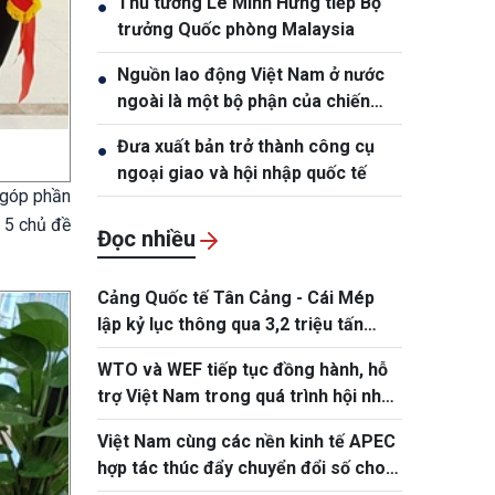
Thủ tướng Lê Minh Hưng tiếp Bộ
●
trưởng Quốc phòng Malaysia
Nguồn lao động Việt Nam ở nước
●
ngoài là một bộ phận của chiến
lược phát triển nguồn nhân lực
Đưa xuất bản trở thành công cụ
●
quốc gia
ngoại giao và hội nhập quốc tế
g góp phần
 5 chủ đề
Đọc nhiều
Cảng Quốc tế Tân Cảng - Cái Mép
lập kỷ lục thông qua 3,2 triệu tấn
hàng hóa
WTO và WEF tiếp tục đồng hành, hỗ
trợ Việt Nam trong quá trình hội nhập
kinh tế quốc tế
Việt Nam cùng các nền kinh tế APEC
hợp tác thúc đẩy chuyển đổi số cho
doanh nghiệp siêu nhỏ, nhỏ và vừa