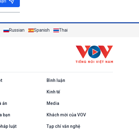
uận
Russian
Spanish
Thai
ệt
Bình luận
Kinh tế
à án
Media
a bạn
Khách mời của VOV
háp luật
Tạp chí văn nghệ