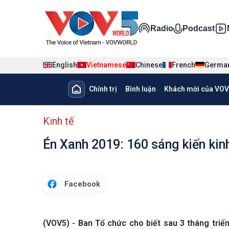
Nhảy đến nội dung
Đa phương ti
Radio
Podcast
English
Vietnamese
Chinese
French
Germa
Main navigation
Chính trị
Bình luận
Khách mời của VOV
menu phụ tiếng Việt
Kinh tế
Én Xanh 2019: 160 sáng kiến kinh
Facebook
(VOV5) - Ban Tổ chức cho biết sau 3 tháng triể