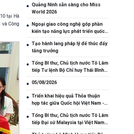
Quảng Ninh sẵn sàng cho Miss
●
World 2026
/10 tại Hà
i và Công
Ngoại giao công nghệ góp phần
●
kiến tạo năng lực phát triển quốc
gia
Tạo hành lang pháp lý để thúc đẩy
●
tăng trưởng
Tổng Bí thư, Chủ tịch nước Tô Lâm
●
tiếp Tư lệnh Bộ Chỉ huy Thái Bình
Dương Hoa Kỳ Samuel Paparo
05/08/2026
●
Triển khai hiệu quả Thỏa thuận
●
hợp tác giữa Quốc hội Việt Nam -
Thái Lan
Tổng Bí thư, Chủ tịch nước Tô Lâm
●
tiếp Đại sứ Malaysia tại Việt Nam
kết thúc nhiệm kỳ