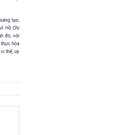
sáng tạo,
hố Hồ Chí
nh đó, với
 thực hóa
vị thế, uy