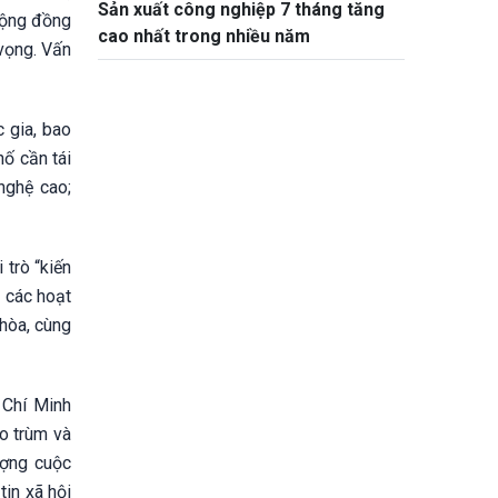
Sản xuất công nghiệp 7 tháng tăng
 cộng đồng
cao nhất trong nhiều năm
 vọng. Vấn
 gia, bao
hố cần tái
nghệ cao;
trò “kiến
i các hoạt
 hòa, cùng
 Chí Minh
o trùm và
ượng cuộc
tin xã hội