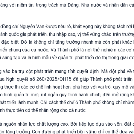
đáng với niềm tin, trọng trách mà Đảng, Nhà nước và nhân dân c
ồng chí Nguyễn Văn Được nêu rõ, khát vọng này không tách rời 
nh quốc gia phát triển, thu nhập cao, vị thế vững chắc trên trườn
ặc biệt. Đó là không chỉ tăng trưởng nhanh mà còn phải khác b
riển chung của cả nước. Và Thành phố là nơi thử nghiệm các cơ c
 sáng tạo và là hình mẫu về quản trị phát triển đô thị trong giai đ
 vào ba trụ cột phát triển mang tính quyết định. Mà đột phá về 
g qua Nghị quyết số 260/2025/QH15 đã giúp Thành phố phát triể
 thực thi các cơ chế linh hoạt hơn, phù hợp với vai trò, quy mô 
hình quản trị mới, rút ngắn quy trình hành chính, đến mở rộng k
phát triển lành mạnh. Cải cách thể chế ở Thành phố không chỉ nhằ
nh thực tiễn có thể nhân rộng cho cả nước.
và nguồn nhân lực chất lượng cao. Bởi tiếp tục dựa vào vốn, đất 
 tăng trưởng. Con đường phát triển bền vững chỉ có thể dựa vào 