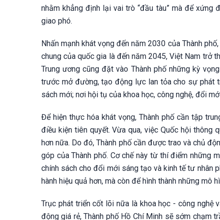
nhằm khẳng định lại vai trò “đầu tàu” mà để xứng 
giao phó.
Nhấn mạnh khát vọng đến năm 2030 của Thành phố, đ
chung của quốc gia là đến năm 2045, Việt Nam trở thà
Trung ương cũng đặt vào Thành phố những kỳ vọng đ
trước mở đường, tạo động lực lan tỏa cho sự phát t
sách mới; nơi hội tụ của khoa học, công nghệ, đổi mới
Để hiện thực hóa khát vọng, Thành phố cần tập trung
điều kiện tiên quyết. Vừa qua, việc Quốc hội thôn
hơn nữa. Do đó, Thành phố cần được trao và chủ động
góp của Thành phố. Cơ chế này từ thí điểm những mô 
chính sách cho đổi mới sáng tạo và kinh tế tư nhân 
hành hiệu quả hơn, mà còn để hình thành những mô hì
Trục phát triển cốt lõi nữa là khoa học - công nghệ 
động giá rẻ, Thành phố Hồ Chí Minh sẽ sớm chạm trần