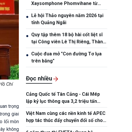
Xaysomphone Phomvihane từ
trần
Lễ hội Thảo nguyên năm 2026 tại
●
tỉnh Quảng Ngãi
Quy tập thêm 18 bộ hài cốt liệt sĩ
●
tại Công viên Lê Thị Riêng, Thành
phố Hồ Chí Minh
Cuộc đua mở "Con đường Tơ lụa
●
trên băng"
Đọc nhiều
Hồ Chí
Cảng Quốc tế Tân Cảng - Cái Mép
lập kỷ lục thông qua 3,2 triệu tấn
uan trọng
hàng hóa
Việt Nam cùng các nền kinh tế APEC
rong giai
hợp tác thúc đẩy chuyển đổi số cho
eo lối mòn
doanh nghiệp siêu nhỏ, nhỏ và vừa
Đây không