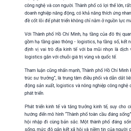
công nghệ và con người. Thành phố có lợi thế lớn, rấ
doanh nghiệp năng động, có khả năng thích ứng nhanh
đề cốt lõi để phát triển không chỉ nằm ở nguồn lực m
Với Thành phố Hồ Chí Minh, hạ tầng của đô thị qua
gồm hạ tầng giao thông - logistics, hạ tầng số, kết n
định vị vai trò địa kinh tế với ba mũi nhọn là dịc
logistics gắn với chuỗi giá trị vùng và quốc tế.
Tham luận cũng nhấn mạnh, Thành phố Hồ Chí Minh kh
trúc sư trưởng”, là trung tâm điều phối và dẫn dắt liê
động sản xuất, logistics và nông nghiệp công nghệ ca
phát triển.
Phát triển kinh tế và tăng trưởng kinh tế, suy ch
hướng đến mô hình “Thành phố toàn cầu đáng sống”, 
hội nhập đi cùng bản sắc. Một thành phố đáng số
sống, mức độ gắn kết xã hội và niềm tin của người d