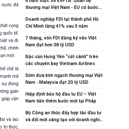
6 năm thực thi EVFTA: Quan hệ
ả nước đã
thương mại Việt Nam - EU có bước
tiến ấn tượng
Doanh nghiệp FDI tại thành phố Hồ
khát vọng
Chí Minh tăng 41% sau 5 năm
g quốc tế.
7 tháng, vốn FDI đăng ký vào Việt
iệt và đi
Nam đạt hơn 38 tỷ USD
hế, chính
oạn mới.
Đặc sản Hưng Yên “cất cánh” trên
các chuyến bay Vietnam Airlines
thể chế là
Sớm đưa kim ngạch thương mại Việt
n mạnh mẽ
Nam - Malaysia đạt 20 tỷ USD
và sự đóng
hông gian
Hiệp định bảo hộ đầu tư EU – Việt
m giúp vận
Nam tiến thêm bước mới tại Pháp
Bộ Công an thúc đẩy hợp tác đầu tư
đai và lao
và đổi mới sáng tạo với doanh nghiệp
Hoa Kỳ
tri thức,