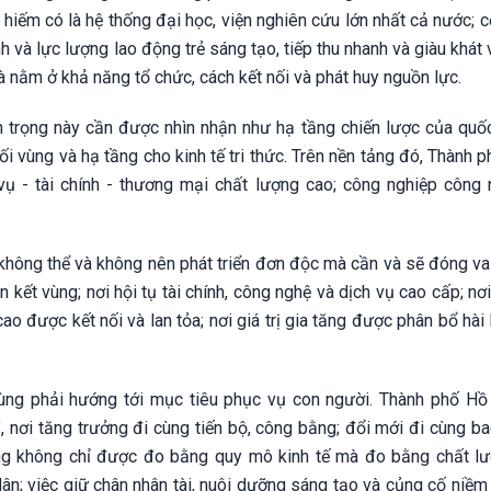
t hiếm có là hệ thống đại học, viện nghiên cứu lớn nhất cả nước;
 và lực lượng lao động trẻ sáng tạo, tiếp thu nhanh và giàu khát
à nằm ở khả năng tổ chức, cách kết nối và phát huy nguồn lực.
n trọng này cần được nhìn nhận như hạ tầng chiến lược của quốc
ối vùng và hạ tầng cho kinh tế tri thức. Trên nền tảng đó, Thành p
h vụ - tài chính - thương mại chất lượng cao; công nghiệp công 
ông thể và không nên phát triển đơn độc mà cần và sẽ đóng vai 
n kết vùng; nơi hội tụ tài chính, công nghệ và dịch vụ cao cấp; nơ
o được kết nối và lan tỏa; nơi giá trị gia tăng được phân bổ hài
o cùng phải hướng tới mục tiêu phục vụ con người. Thành phố Hồ
nơi tăng trưởng đi cùng tiến bộ, công bằng; đổi mới đi cùng ba
ng không chỉ được đo bằng quy mô kinh tế mà đo bằng chất l
ân; việc giữ chân nhân tài, nuôi dưỡng sáng tạo và củng cố niềm 