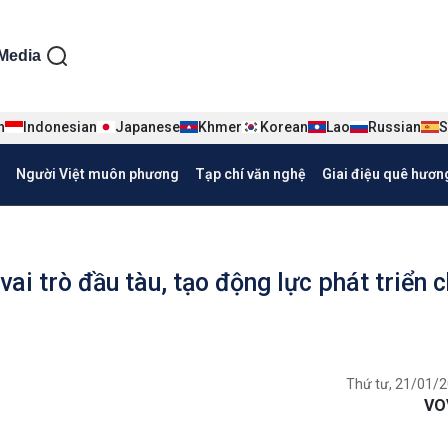
ện tiếng Việt
Media
n
Indonesian
Japanese
Khmer
Korean
Lao
Russian
S
Người Việt muôn phương
Tạp chí văn nghệ
Giai điệu quê hươn
ai trò đầu tàu, tạo động lực phát triển 
Thứ tư, 21/01/2
VO