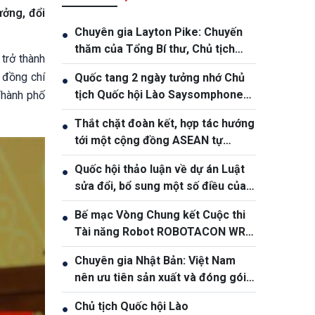
ưởng, đổi
Chuyên gia Layton Pike: Chuyến
●
thăm của Tổng Bí thư, Chủ tịch
 trở thành
nước Tô Lâm khẳng định độ tin
 đồng chí
Quốc tang 2 ngày tưởng nhớ Chủ
●
cậy ngày càng cao giữa Việt Nam
tịch Quốc hội Lào Saysomphone
Thành phố
và Australia
Phomvihane
Thắt chặt đoàn kết, hợp tác hướng
●
tới một cộng đồng ASEAN tự
cường và bền vững
Quốc hội thảo luận về dự án Luật
●
sửa đổi, bổ sung một số điều của
Luật Ngân hàng Nhà nước Việt
Bế mạc Vòng Chung kết Cuộc thi
●
Nam, Luật Phòng, chống rửa tiền
Tài năng Robot ROBOTACON WRO
– 2026
Chuyên gia Nhật Bản: Việt Nam
●
nên ưu tiên sản xuất và đóng gói
chip bán dẫn
Chủ tịch Quốc hội Lào
●