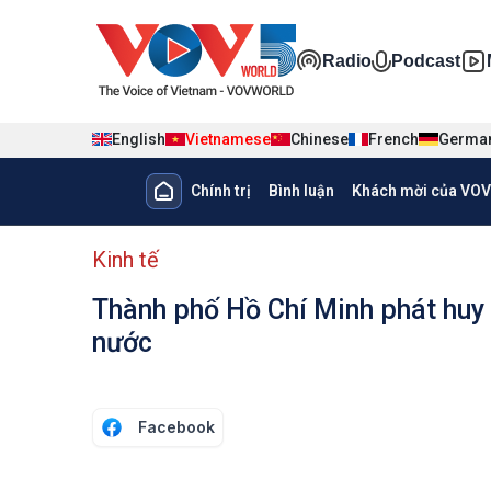
Nhảy đến nội dung
Đa phương ti
Radio
Podcast
English
Vietnamese
Chinese
French
Germa
Main navigation
Chính trị
Bình luận
Khách mời của VOV
menu phụ tiếng Việt
Kinh tế
Thành phố Hồ Chí Minh phát huy v
nước
Facebook