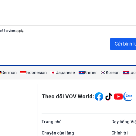
of Service
apply.
Gửi bình l
German
Indonesian
Japanese
Khmer
Korean
Lao
Mạng xã hội
Theo dõi VOV World:
Trang chủ
Dạy tiếng Vi
Chuyện của làng
Chính trị