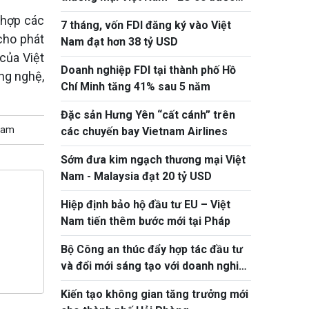
tiến ấn tượng
 hợp các
7 tháng, vốn FDI đăng ký vào Việt
cho phát
Nam đạt hơn 38 tỷ USD
của Việt
Doanh nghiệp FDI tại thành phố Hồ
ng nghệ,
Chí Minh tăng 41% sau 5 năm
Đặc sản Hưng Yên “cất cánh” trên
 Nam
các chuyến bay Vietnam Airlines
Sớm đưa kim ngạch thương mại Việt
Nam - Malaysia đạt 20 tỷ USD
Hiệp định bảo hộ đầu tư EU – Việt
Nam tiến thêm bước mới tại Pháp
Bộ Công an thúc đẩy hợp tác đầu tư
và đổi mới sáng tạo với doanh nghiệp
Hoa Kỳ
Kiến tạo không gian tăng trưởng mới