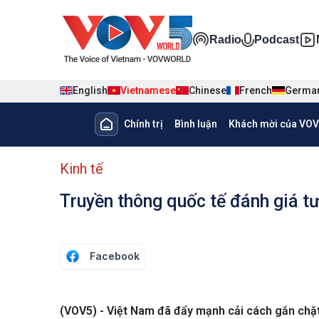
Nhảy đến nội dung
Đa phương ti
Radio
Podcast
English
Vietnamese
Chinese
French
Germa
Main navigation
Chính trị
Bình luận
Khách mời của VOV
menu phụ tiếng Việt
Kinh tế
Truyền thông quốc tế đánh giá tư
Facebook
(VOV5) - Việt Nam đã đẩy mạnh cải cách gắn chặt 