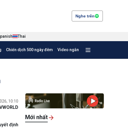
Nghe trên
panish
Thai
g
Chiến dịch 500 ngày đêm
Video ngắn
m
026, 10:10
VWORLD
Mới nhất
uyết định