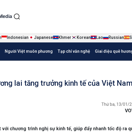
ện tiếng Việt
Media
n
Indonesian
Japanese
Khmer
Korean
Lao
Russian
S
Người Việt muôn phương
Tạp chí văn nghệ
Giai điệu quê hươn
ơng lai tăng trưởng kinh tế của Việt Na
Thứ ba, 13/01/2
VO
với chương trình nghị sự kinh tế, giúp đẩy nhanh tốc độ ra q