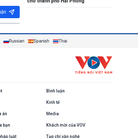
cho thành phố Hải Phòng
uận
Russian
Spanish
Thai
ệt
Bình luận
Kinh tế
à án
Media
a bạn
Khách mời của VOV
háp luật
Tạp chí văn nghệ