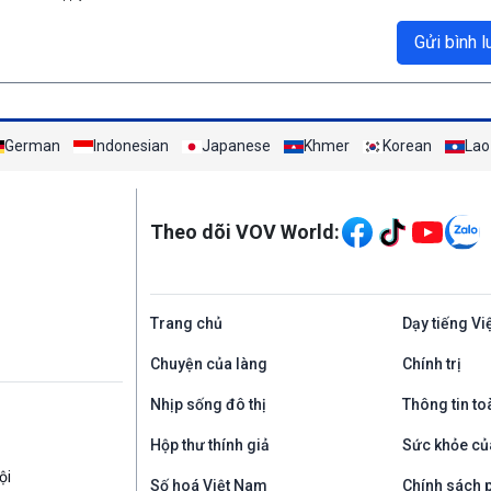
Gửi bình l
German
Indonesian
Japanese
Khmer
Korean
Lao
Mạng xã hội
Theo dõi VOV World:
Trang chủ
Dạy tiếng Vi
Chuyện của làng
Chính trị
Nhịp sống đô thị
Thông tin to
Hộp thư thính giả
Sức khỏe củ
ội
Số hoá Việt Nam
Chính sách p