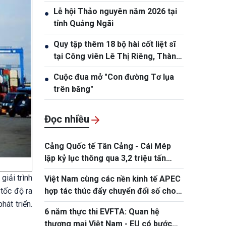
trần
Lễ hội Thảo nguyên năm 2026 tại
●
tỉnh Quảng Ngãi
Quy tập thêm 18 bộ hài cốt liệt sĩ
●
tại Công viên Lê Thị Riêng, Thành
phố Hồ Chí Minh
Cuộc đua mở "Con đường Tơ lụa
●
trên băng"
Đọc nhiều
Cảng Quốc tế Tân Cảng - Cái Mép
lập kỷ lục thông qua 3,2 triệu tấn
hàng hóa
giải trình
Việt Nam cùng các nền kinh tế APEC
tốc độ ra
hợp tác thúc đẩy chuyển đổi số cho
doanh nghiệp siêu nhỏ, nhỏ và vừa
hát triển.
6 năm thực thi EVFTA: Quan hệ
thương mại Việt Nam - EU có bước