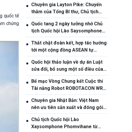
Chuyên gia Layton Pike: Chuyến
●
thăm của Tổng Bí thư, Chủ tịch
g quốc tế
nước Tô Lâm khẳng định độ tin
 năm chứng
Quốc tang 2 ngày tưởng nhớ Chủ
●
cậy ngày càng cao giữa Việt Nam
tịch Quốc hội Lào Saysomphone
và Australia
Phomvihane
Thắt chặt đoàn kết, hợp tác hướng
●
tới một cộng đồng ASEAN tự
cường và bền vững
Quốc hội thảo luận về dự án Luật
●
sửa đổi, bổ sung một số điều của
Luật Ngân hàng Nhà nước Việt
Bế mạc Vòng Chung kết Cuộc thi
●
Nam, Luật Phòng, chống rửa tiền
Tài năng Robot ROBOTACON WRO
– 2026
Chuyên gia Nhật Bản: Việt Nam
●
nên ưu tiên sản xuất và đóng gói
chip bán dẫn
Chủ tịch Quốc hội Lào
●
Xaysomphone Phomvihane từ