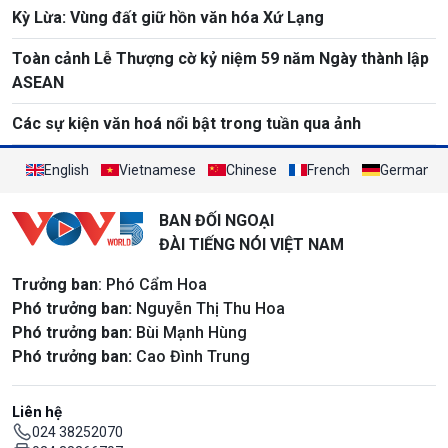
Kỳ Lừa: Vùng đất giữ hồn văn hóa Xứ Lạng
Toàn cảnh Lễ Thượng cờ kỷ niệm 59 năm Ngày thành lập
ASEAN
Các sự kiện văn hoá nổi bật trong tuần qua ảnh
English
Vietnamese
Chinese
French
German
BAN ĐỐI NGOẠI
ĐÀI TIẾNG NÓI VIỆT NAM
Trưởng ban
: Phó Cẩm Hoa
Phó trưởng ban:
Nguyễn Thị Thu Hoa
Phó trưởng ban:
Bùi Mạnh Hùng
Phó trưởng ban:
Cao Đình Trung
Liên hệ
024 38252070