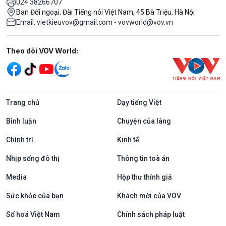
024 38266707
Ban Đối ngoại, Đài Tiếng nói Việt Nam, 45 Bà Triệu, Hà Nội
Email: vietkieuvov@gmail.com - vovworld@vov.vn
Mạng xã hội
Theo dõi VOV World:
Trang chủ
Dạy tiếng Việt
Bình luận
Chuyện của làng
Chính trị
Kinh tế
Nhịp sống đô thị
Thông tin toà án
Media
Hộp thư thính giả
Sức khỏe của bạn
Khách mời của VOV
Số hoá Việt Nam
Chính sách pháp luật